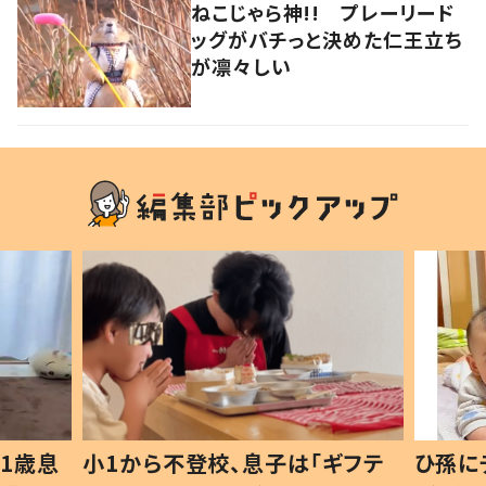
ねこじゃら神!! プレーリード
ッグがバチっと決めた仁王立ち
が凛々しい
1歳息
小1から不登校、息子は「ギフテ
ひ孫に