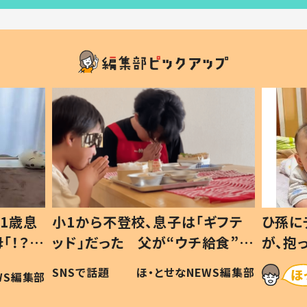
1歳息
小1から不登校、息子は「ギフテ
ひ孫に
「！？」
ッド」だった 父が“ウチ給食”を
が、抱
に「可愛
作り続ける理由とは #令和の親
「涙が
SNSで話題
ほ・とせなNEWS編集部
WS編集部
#令和の子
い」