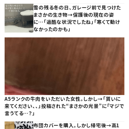
雪の残る冬の日、ガレージ前で見つけた
まさかの生き物→保護後の現在の姿
に…「過酷な状況でしたね」「寒くて動け
なかったのかも」
A5ランクの牛肉をいただいた女性。しかし→「貰いに
来てください、、」投稿された“まさかの光景”に「マジで
言うてる…？」
布団カバーを購入。しかし帰宅後→高1