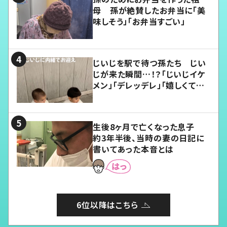
母 孫が絶賛したお弁当に「美
味しそう」「お弁当すごい」
じいじを駅で待つ孫たち じい
じが来た瞬間…！？「じいじイケ
メン」「デレッデレ」「嬉しくて可
愛くてたまらない」「幸せになれ
る」
生後8ヶ月で亡くなった息子
約3年半後、当時の妻の日記に
書いてあった本音とは
6位以降はこちら