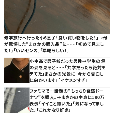
修学旅行へ行った小6息子「良い買い物をした！」→母
が驚愕した“まさかの購入品”に……「初めて見まし
た！」「いいセンス」「素晴らしい！」
小中高で男子校だった男性→学生の頃
の姿を見ると……「共学だったら絶対モ
テてた」まさかの光景に「今から告白し
に向かいます」「イケメンすぎ」
ファミマで…話題の“もっちり食感ドー
ナツ”を購入。→まさかの中身に190万
表示「イイこと聞いた」「気になってまし
た」「これかなり好き」