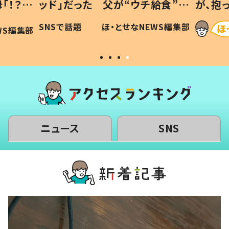
「！？」
ッド」だった 父が“ウチ給食”を
が、抱
に「可愛
作り続ける理由とは #令和の親
「涙が
SNSで話題
ほ・とせなNEWS編集部
WS編集部
#令和の子
い」
ニュース
SNS