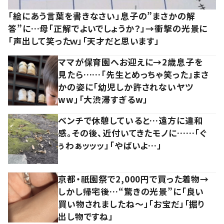
「絵にあう言葉を書きなさい」息子の”まさかの解
答”に…母「正解でよいでしょうか？」→衝撃の光景に
「声出して笑ったｗ」「天才だと思います」
ママが保育園へお迎えに→2歳息子を
見たら……「先生とめっちゃ笑った」まさ
かの姿に「幼児しか許されないヤツ
ww」「大渋滞すぎるw」
ベンチで休憩していると…遠方に違和
感。その後、近付いてきたモノに……「ぐ
ぅわぁッッッ」「やばいよ…」
京都・祇園祭で2,000円で買った着物→
しかし帰宅後…“驚きの光景”に「良い
買い物されましたね～」「お宝だ」「掘り
出し物ですね」