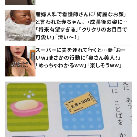
産婦人科で看護師さんに「綺麗なお顔」
と言われた赤ちゃん。→成長後の姿に…
「将来有望すぎる」「クリクリのお目目で
可愛い」「渋い～！」
スーパーに夫を連れて行くと…妻「おー
いw」まさかの行動に「奥さん美人！」
「めっちゃわかるww」「楽しそうww」