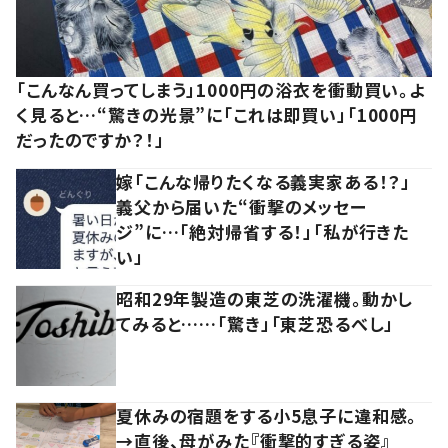
「こんなん買ってしまう」1000円の浴衣を衝動買い。よ
く見ると…“驚きの光景”に「これは即買い」「1000円
だったのですか？！」
嫁「こんな帰りたくなる義実家ある！？」
義父から届いた“衝撃のメッセー
ジ”に…「絶対帰省する！」「私が行きた
い」
昭和29年製造の東芝の洗濯機。動かし
てみると……「驚き」「東芝恐るべし」
夏休みの宿題をする小5息子に違和感。
→直後、母がみた『衝撃的すぎる姿』