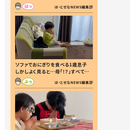
た本音とは
ほ・とせなNEWS編集部
ソファでおにぎりを食べる1歳息子
しかしよく見ると…母「！？」すべてを
察した母の投稿に「可愛いから許
ほ・とせなNEWS編集部
す！」「現行犯〜」