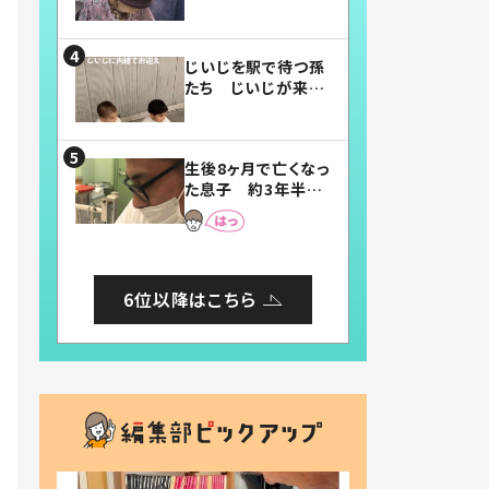
賛したお弁当に「美
味しそう」「お弁当す
ごい」
じいじを駅で待つ孫
たち じいじが来た
瞬間…！？「じいじイ
ケメン」「デレッデレ」
「嬉しくて可愛くてた
生後8ヶ月で亡くなっ
まらない」「幸せにな
た息子 約3年半
れる」
後、当時の妻の日記
に書いてあった本音
とは
6位以降はこちら