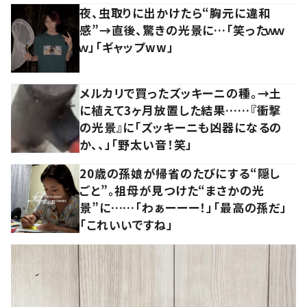
夜、虫取りに出かけたら“胸元に違和
感”→直後、驚きの光景に…「笑ったｗｗ
ｗ」「ギャップww」
メルカリで買ったズッキーニの種。→土
に植えて3ヶ月放置した結果……『衝撃
の光景』に「ズッキーニも凶器になるの
か、、」「野太い音！笑」
20歳の孫娘が帰省のたびにする“隠し
ごと”。祖母が見つけた“まさかの光
景”に……「わぁーーー！」「最高の孫だ」
「これいいですね」