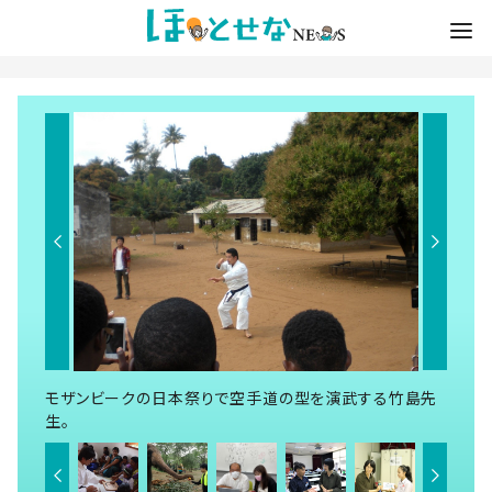
モザンビークの日本祭りで空手道の型を演武する竹島先
生。