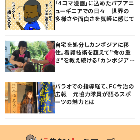
「4コマ漫画」に込めたパプアニ
ューギニアでの日々 世界の
多様さや面白さを気軽に感じて
自宅を処分しカンボジアに移
住。看護技術を超えて”命の重
さ”を教え続ける「カンボジアを
元気にしたい！」
パラオでの指導経て、FC今治の
広報 元協力隊員が語るスポ
ーツの魅力とは