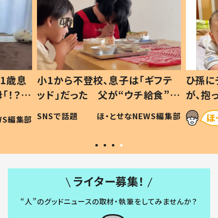
1歳息
小1から不登校、息子は「ギフテ
ひ孫に
「！？」
ッド」だった 父が“ウチ給食”を
が、抱
に「可愛
作り続ける理由とは #令和の親
「涙が
SNSで話題
ほ・とせなNEWS編集部
WS編集部
#令和の子
い」
ライター募集！
“人”のグッドニュースの取材・執筆をしてみませんか？