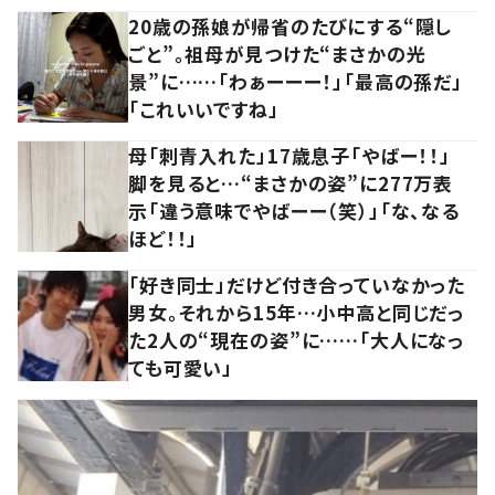
20歳の孫娘が帰省のたびにする“隠し
ごと”。祖母が見つけた“まさかの光
景”に……「わぁーーー！」「最高の孫だ」
「これいいですね」
母「刺青入れた」17歳息子「やばー！！」
脚を見ると…“まさかの姿”に277万表
示「違う意味でやばーー（笑）」「な、なる
ほど！！」
「好き同士」だけど付き合っていなかった
男女。それから15年…小中高と同じだっ
た2人の“現在の姿”に……「大人になっ
ても可愛い」