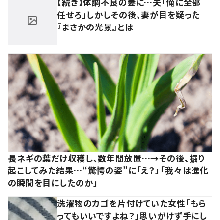
【続き】体調不良の妻に…夫「俺に全部
任せろ」しかしその後、妻が目を疑った
『まさかの光景』とは
長ネギの葉だけ収穫し、数年間放置…→その後、掘り
起こしてみた結果…“驚愕の姿”に「え？」「我々は進化
の瞬間を目にしたのか」
洗濯物のカゴを片付けていた女性「もら
ってもいいですよね？」思いがけず手にし