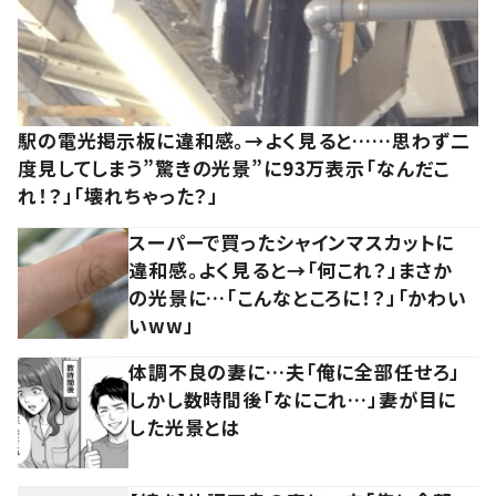
駅の電光掲示板に違和感。→よく見ると……思わず二
度見してしまう”驚きの光景”に93万表示「なんだこ
れ！？」「壊れちゃった？」
スーパーで買ったシャインマスカットに
違和感。よく見ると→「何これ？」まさか
の光景に…「こんなところに！？」「かわい
いww」
体調不良の妻に…夫「俺に全部任せろ」
しかし数時間後「なにこれ…」妻が目に
した光景とは