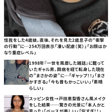
怪我をした4歳娘。直後、それを見た2歳息子の“衝撃
の行動”に…254万回表示「凄い配慮（笑）」「お顔はか
なり重症レベル」
1998年『一世を風靡した雑誌』に載って
いたギャル男。闘病を経て転身した現在
の”まさかの姿”に…「ギャップ！！」「まさ
かすぎる」「今も昔もかっこいい」「素晴
らしい」
スッピン女性→戸田恵梨香さん風メイク
をした結果……驚きの光景に「本人かと
思った」「ベースが美しい」「似すぎ！！」