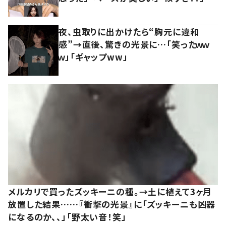
夜、虫取りに出かけたら“胸元に違和
感”→直後、驚きの光景に…「笑ったｗｗ
ｗ」「ギャップww」
メルカリで買ったズッキーニの種。→土に植えて3ヶ月
放置した結果……『衝撃の光景』に「ズッキーニも凶器
になるのか、、」「野太い音！笑」