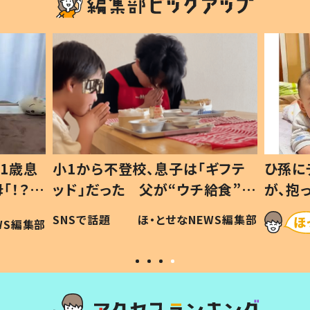
1歳息
小1から不登校、息子は「ギフテ
ひ孫に
「！？」
ッド」だった 父が“ウチ給食”を
が、抱
に「可愛
作り続ける理由とは #令和の親
「涙が
SNSで話題
ほ・とせなNEWS編集部
WS編集部
#令和の子
い」