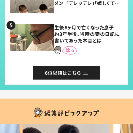
メン」「デレッデレ」「嬉しくて可
愛くてたまらない」「幸せになれ
る」
生後8ヶ月で亡くなった息子
約3年半後、当時の妻の日記に
書いてあった本音とは
6位以降はこちら