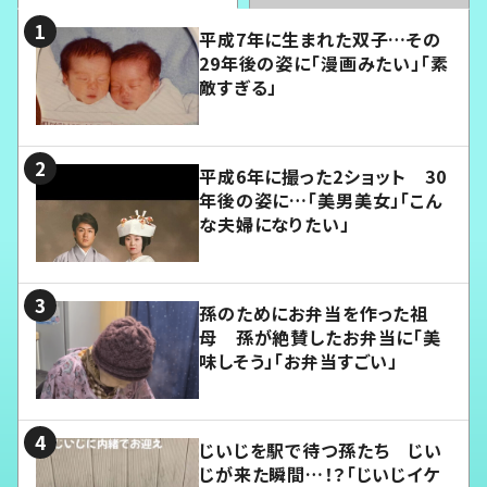
平成7年に生まれた双子…その
29年後の姿に「漫画みたい」「素
敵すぎる」
平成6年に撮った2ショット 30
年後の姿に…「美男美女」「こん
な夫婦になりたい」
孫のためにお弁当を作った祖
母 孫が絶賛したお弁当に「美
味しそう」「お弁当すごい」
じいじを駅で待つ孫たち じい
じが来た瞬間…！？「じいじイケ