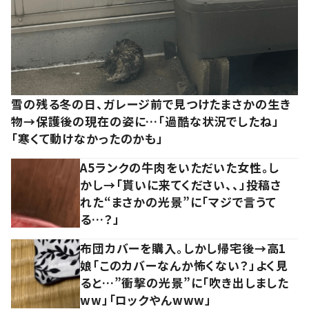
雪の残る冬の日、ガレージ前で見つけたまさかの生き
物→保護後の現在の姿に…「過酷な状況でしたね」
「寒くて動けなかったのかも」
A5ランクの牛肉をいただいた女性。し
かし→「貰いに来てください、、」投稿さ
れた“まさかの光景”に「マジで言うて
る…？」
布団カバーを購入。しかし帰宅後→高1
娘「このカバーなんか怖くない？」よく見
ると…”衝撃の光景”に「吹き出しました
ww」「ロックやんwww」