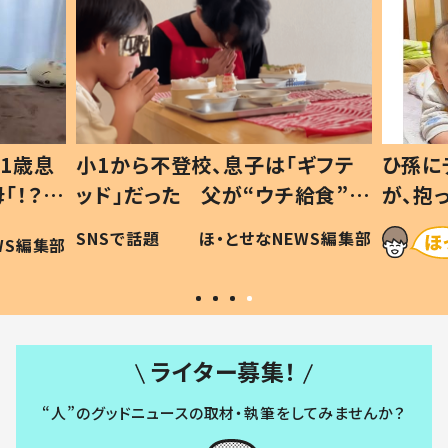
1歳息
小1から不登校、息子は「ギフテ
ひ孫に
「！？」
ッド」だった 父が“ウチ給食”を
が、抱
に「可愛
作り続ける理由とは #令和の親
「涙が
SNSで話題
ほ・とせなNEWS編集部
WS編集部
#令和の子
い」
ライター募集！
“人”のグッドニュースの取材・執筆をしてみませんか？