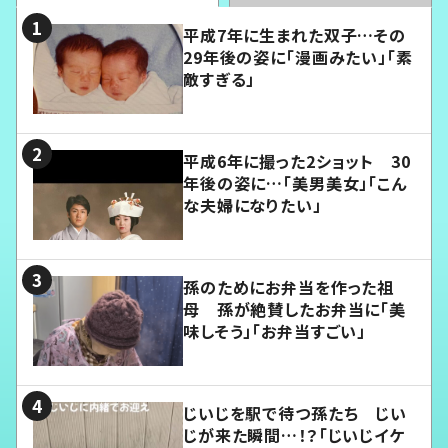
平成7年に生まれた双子…その
29年後の姿に「漫画みたい」「素
敵すぎる」
平成6年に撮った2ショット 30
年後の姿に…「美男美女」「こん
な夫婦になりたい」
孫のためにお弁当を作った祖
母 孫が絶賛したお弁当に「美
味しそう」「お弁当すごい」
じいじを駅で待つ孫たち じい
じが来た瞬間…！？「じいじイケ