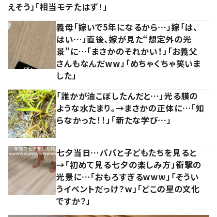
えそう」「相当モテたはず！」
義母「嫁いで5年になるから…」嫁「は、
はい…」直後、嫁が見た“想定外の光
景”に…「まさかのそれかい！」「お義父
さんもなんだww」「めちゃくちゃ笑いま
した」
「誰かが油こぼしたんだと…」光る膜の
ような水たまり。→まさかの正体に…「知
らなかった！！」「新たな学び…」
七夕当日…パパと子どもたちを見ると
→「初めて見る七夕の楽しみ方」衝撃の
光景に…「おもろすぎるwww」「そうい
うイベントだっけ？w」「どこの星の文化
ですか？」