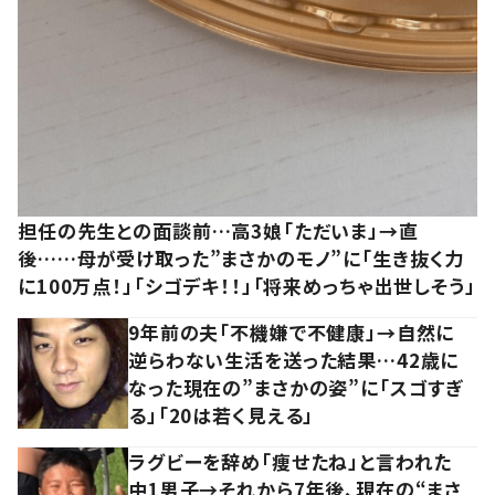
担任の先生との面談前…高3娘「ただいま」→直
後……母が受け取った”まさかのモノ”に「生き抜く力
に100万点！」「シゴデキ！！」「将来めっちゃ出世しそう」
9年前の夫「不機嫌で不健康」→自然に
逆らわない生活を送った結果…42歳に
なった現在の”まさかの姿”に「スゴすぎ
る」「20は若く見える」
ラグビーを辞め「痩せたね」と言われた
中1男子→それから7年後、現在の“まさ