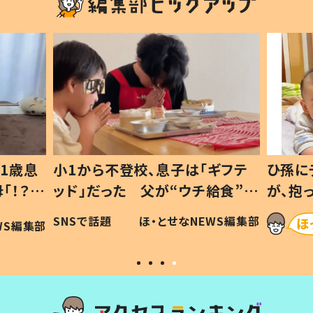
1歳息
小1から不登校、息子は「ギフテ
ひ孫に
「！？」
ッド」だった 父が“ウチ給食”を
が、抱
に「可愛
作り続ける理由とは #令和の親
「涙が
SNSで話題
ほ・とせなNEWS編集部
WS編集部
#令和の子
い」