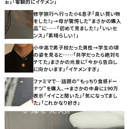
ぉ」「客観的にイケメン」
修学旅行へ行った小6息子「良い買い物
をした！」→母が驚愕した“まさかの購入
品”に……「初めて見ました！」「いいセ
ンス」「素晴らしい！」
小中高で男子校だった男性→学生の頃
の姿を見ると……「共学だったら絶対モ
テてた」まさかの光景に「今から告白し
に向かいます」「イケメンすぎ」
ファミマで…話題の“もっちり食感ドー
ナツ”を購入。→まさかの中身に190万
表示「イイこと聞いた」「気になってまし
た」「これかなり好き」