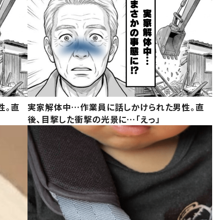
性。直
実家解体中…作業員に話しかけられた男性。直
後、目撃した衝撃の光景に…「えっ」