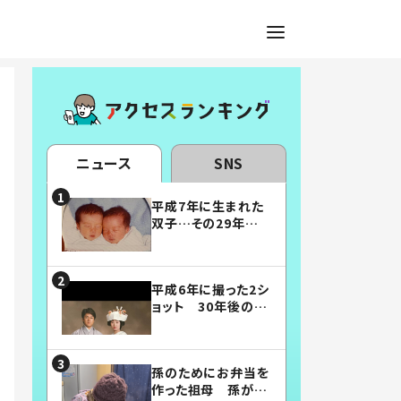
ニュース
SNS
平成7年に生まれた
双子…その29年後
の姿に「漫画みたい」
「素敵すぎる」
平成6年に撮った2シ
ョット 30年後の姿
に…「美男美女」「こ
んな夫婦になりた
い」
孫のためにお弁当を
作った祖母 孫が絶