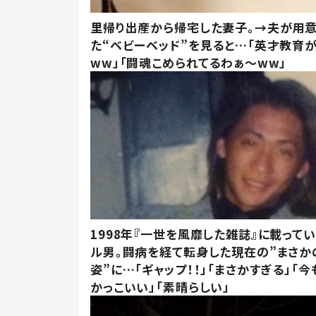
里帰り出産から帰宅した妻子。→夫が用
た“ベビーベッド”を見ると…「英才教育
ww」「闘魂こめられてるわぁ～ww」
1998年『一世を風靡した雑誌』に載って
ル男。闘病を経て転身した現在の”まさか
姿”に…「ギャップ！！」「まさかすぎる」「
かっこいい」「素晴らしい」