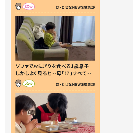
た本音とは
ほ・とせなNEWS編集部
ソファでおにぎりを食べる1歳息子
しかしよく見ると…母「！？」すべてを
察した母の投稿に「可愛いから許
ほ・とせなNEWS編集部
す！」「現行犯〜」