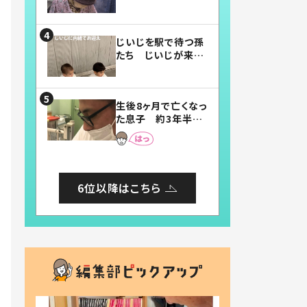
賛したお弁当に「美
味しそう」「お弁当す
ごい」
じいじを駅で待つ孫
たち じいじが来た
瞬間…！？「じいじイ
ケメン」「デレッデレ」
「嬉しくて可愛くてた
生後8ヶ月で亡くなっ
まらない」「幸せにな
た息子 約3年半
れる」
後、当時の妻の日記
に書いてあった本音
とは
6位以降はこちら