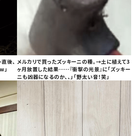
→直後、
メルカリで買ったズッキーニの種。→土に植えて3
w」
ヶ月放置した結果……『衝撃の光景』に「ズッキー
ニも凶器になるのか、、」「野太い音！笑」