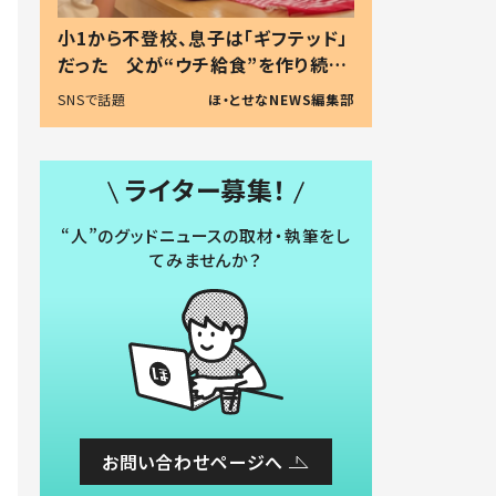
小1から不登校、息子は「ギフテッド」
だった 父が“ウチ給食”を作り続け
る理由とは #令和の親 #令和の子
SNSで話題
ほ・とせなNEWS編集部
ライター募集！
“人”のグッドニュースの取材・執筆をし
てみませんか？
お問い合わせページへ