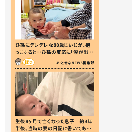
ひ孫にデレデレな80歳じいじが、抱
っこすると…ひ孫の反応に「涙が出ま
した」「可愛くて仕方ない」
ほ・とせなNEWS編集部
生後8ヶ月で亡くなった息子 約3年
半後、当時の妻の日記に書いてあっ