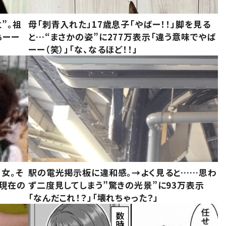
”。祖
母「刺青入れた」17歳息子「やばー！！」脚を見る
ぁーー
と…“まさかの姿”に277万表示「違う意味でやば
ーー（笑）」「な、なるほど！！」
女。そ
駅の電光掲示板に違和感。→よく見ると……思わ
“現在の
ず二度見してしまう”驚きの光景”に93万表示
「なんだこれ！？」「壊れちゃった？」