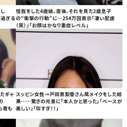
意し
怪我をした4歳娘。直後、それを見た2歳息子
が過ぎる
の“衝撃の行動”に…254万回表示「凄い配慮
（笑）」「お顔はかなり重症レベル」
いたギャ
スッピン女性→戸田恵梨香さん風メイクをした結
の
果……驚きの光景に「本人かと思った」「ベースが
今も昔も
美しい」「似すぎ！！」