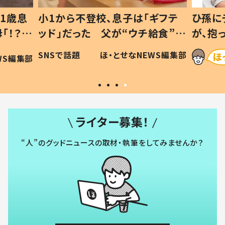
1歳息
小1から不登校、息子は「ギフテ
ひ孫に
「！？」
ッド」だった 父が“ウチ給食”を
が、抱
に「可愛
作り続ける理由とは #令和の親
「涙が
SNSで話題
ほ・とせなNEWS編集部
WS編集部
#令和の子
い」
ライター募集！
“人”のグッドニュースの取材・執筆をしてみませんか？