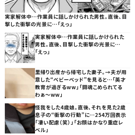
実家解体中…作業員に話しかけられた男性。直後、目
撃した衝撃の光景に…「えっ」
実家解体中…作業員に話しかけられた
男性。直後、目撃した衝撃の光景に…
「えっ」
里帰り出産から帰宅した妻子。→夫が用
意した“ベビーベッド”を見ると…「英才
教育が過ぎるww」「闘魂こめられてる
わぁ～ww」
怪我をした4歳娘。直後、それを見た2歳
息子の“衝撃の行動”に…254万回表示
「凄い配慮（笑）」「お顔はかなり重症レ
ベル」