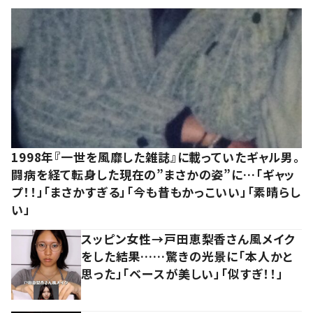
1998年『一世を風靡した雑誌』に載っていたギャル男。
闘病を経て転身した現在の”まさかの姿”に…「ギャッ
プ！！」「まさかすぎる」「今も昔もかっこいい」「素晴らし
い」
スッピン女性→戸田恵梨香さん風メイク
をした結果……驚きの光景に「本人かと
思った」「ベースが美しい」「似すぎ！！」