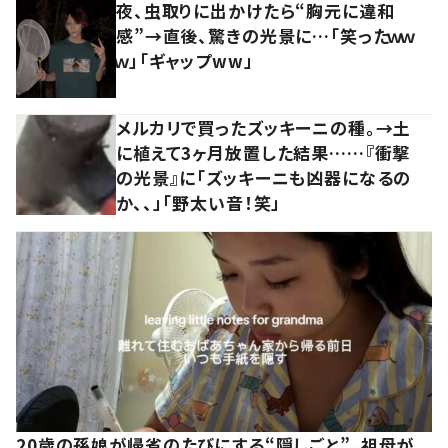
夜、虫取りに出かけたら“胸元に違和
感”→直後、驚きの光景に…「笑ったｗｗ
ｗ」「ギャップww」
メルカリで買ったズッキーニの種。→土
に植えて3ヶ月放置した結果……『衝撃
の光景』に「ズッキーニも凶器になるの
か、、」「野太い音！笑」
20歳の孫娘が帰省のたびにする“隠しごと”。祖母が