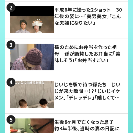
平成6年に撮った2ショット 30
年後の姿に…「美男美女」「こん
な夫婦になりたい」
孫のためにお弁当を作った祖
母 孫が絶賛したお弁当に「美
味しそう」「お弁当すごい」
じいじを駅で待つ孫たち じい
じが来た瞬間…！？「じいじイケ
メン」「デレッデレ」「嬉しくて可
愛くてたまらない」「幸せになれ
る」
生後8ヶ月で亡くなった息子
約3年半後、当時の妻の日記に