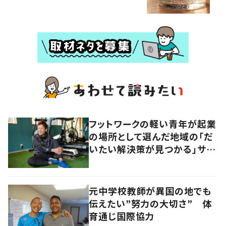
フットワークの軽い青年が起業
の場所として選んだ地域の「だ
いたい解決策が見つかる」サイ
ズ感の良さとは
元中学校教師が異国の地でも
伝えたい”努力の大切さ” 体
育通じ国際協力