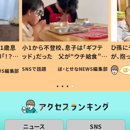
1歳息
小1から不登校、息子は「ギフテ
ひ孫に
「！？」
ッド」だった 父が“ウチ給食”を
が、抱
に「可愛
作り続ける理由とは #令和の親
「涙が
SNSで話題
ほ・とせなNEWS編集部
WS編集部
#令和の子
い」
ニュース
SNS