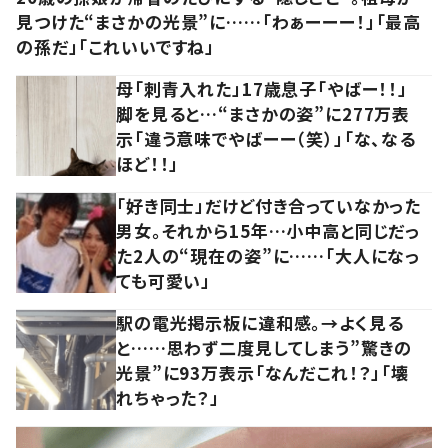
見つけた“まさかの光景”に……「わぁーーー！」「最高
の孫だ」「これいいですね」
母「刺青入れた」17歳息子「やばー！！」
脚を見ると…“まさかの姿”に277万表
示「違う意味でやばーー（笑）」「な、なる
ほど！！」
「好き同士」だけど付き合っていなかった
男女。それから15年…小中高と同じだっ
た2人の“現在の姿”に……「大人になっ
ても可愛い」
駅の電光掲示板に違和感。→よく見る
と……思わず二度見してしまう”驚きの
光景”に93万表示「なんだこれ！？」「壊
れちゃった？」