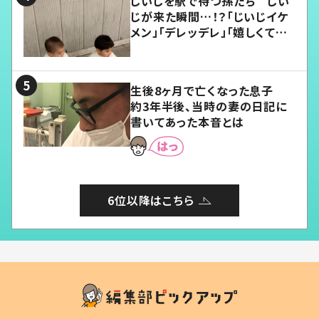
じいじを駅で待つ孫たち じい
じが来た瞬間…！？「じいじイケ
メン」「デレッデレ」「嬉しくて可
愛くてたまらない」「幸せになれ
る」
生後8ヶ月で亡くなった息子
約3年半後、当時の妻の日記に
書いてあった本音とは
6位以降はこちら