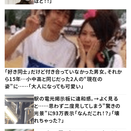
ほど！！」
「好き同士」だけど付き合っていなかった男女。それか
ら15年…小中高と同じだった2人の“現在の
姿”に……「大人になっても可愛い」
駅の電光掲示板に違和感。→よく見る
と……思わず二度見してしまう”驚きの
光景”に93万表示「なんだこれ！？」「壊
れちゃった？」