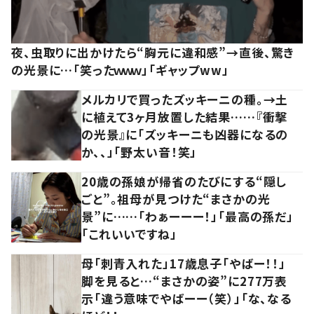
夜、虫取りに出かけたら“胸元に違和感”→直後、驚き
の光景に…「笑ったｗｗｗ」「ギャップww」
メルカリで買ったズッキーニの種。→土
に植えて3ヶ月放置した結果……『衝撃
の光景』に「ズッキーニも凶器になるの
か、、」「野太い音！笑」
20歳の孫娘が帰省のたびにする“隠し
ごと”。祖母が見つけた“まさかの光
景”に……「わぁーーー！」「最高の孫だ」
「これいいですね」
母「刺青入れた」17歳息子「やばー！！」
脚を見ると…“まさかの姿”に277万表
示「違う意味でやばーー（笑）」「な、なる