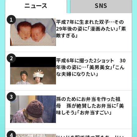
ニュース
SNS
平成7年に生まれた双子…その
29年後の姿に「漫画みたい」「素
敵すぎる」
平成6年に撮った2ショット 30
年後の姿に…「美男美女」「こん
な夫婦になりたい」
孫のためにお弁当を作った祖
母 孫が絶賛したお弁当に「美
味しそう」「お弁当すごい」