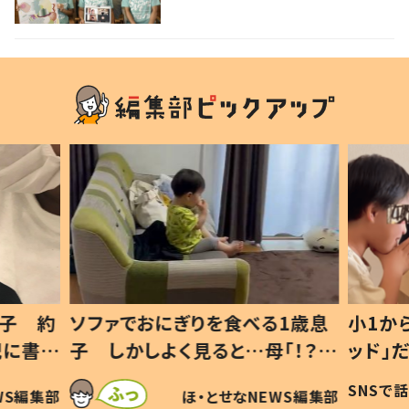
息子 約
ソファでおにぎりを食べる1歳息
小1か
記に書い
子 しかしよく見ると…母「！？」
ッド」
すべてを察した母の投稿に「可愛
作り続
SNSで
WS編集部
ほ・とせなNEWS編集部
いから許す！」「現行犯〜」
#令和