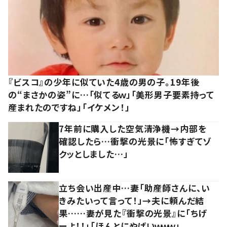
『ビスコ』の少年に似ていた4歳の男の子。19年後
の“まさかの姿”に…「似てるｗ」「美形男子要素持って
産まれたのですね」「イケメン！」
7年前に購入した空気清浄機→内部を
確認したら…衝撃の光景に「怖すぎてゾ
クッとしました…」
立ち会い出産中…妻「助産師さんに、い
きみたいって言って！」→夫に頼んだ結
果……妻が見た『衝撃の光景』に「ちげ
ーよ！！」「ほんとにやばいｗｗｗ」