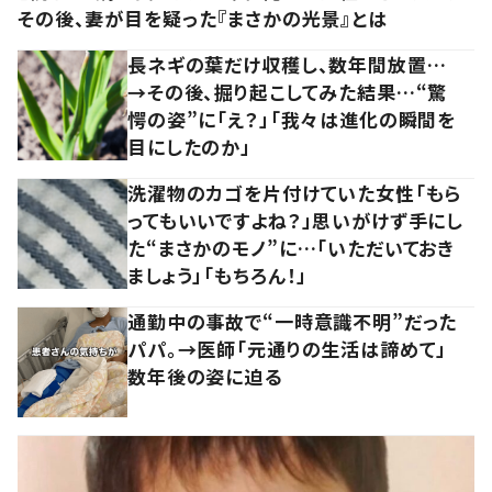
その後、妻が目を疑った『まさかの光景』とは
長ネギの葉だけ収穫し、数年間放置…
→その後、掘り起こしてみた結果…“驚
愕の姿”に「え？」「我々は進化の瞬間を
目にしたのか」
洗濯物のカゴを片付けていた女性「もら
ってもいいですよね？」思いがけず手にし
た“まさかのモノ”に…「いただいておき
ましょう」「もちろん！」
通勤中の事故で“一時意識不明”だった
パパ。→医師「元通りの生活は諦めて」
数年後の姿に迫る