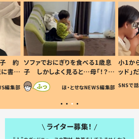
息子 約
ソファでおにぎりを食べる1歳息
小1か
記に書い
子 しかしよく見ると…母「！？」
ッド」
すべてを察した母の投稿に「可愛
作り続
SNSで
WS編集部
ほ・とせなNEWS編集部
いから許す！」「現行犯〜」
#令和
ライター募集！