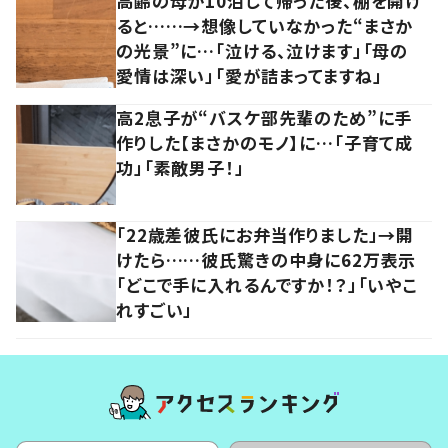
高齢の母が10泊して帰った後、棚を開け
ると……→想像していなかった“まさか
の光景”に…「泣ける、泣けます」「母の
愛情は深い」「愛が詰まってますね」
高2息子が“バスケ部先輩のため”に手
作りした【まさかのモノ】に…「子育て成
功」「素敵男子！」
「22歳差彼氏にお弁当作りました」→開
けたら……彼氏驚きの中身に62万表示
「どこで手に入れるんですか！？」「いやこ
れすごい」