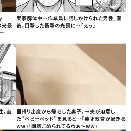
ャ
実家解体中…作業員に話しかけられた男性。直
の光景
後、目撃した衝撃の光景に…「えっ」
ー
性。直
里帰り出産から帰宅した妻子。→夫が用意し
た“ベビーベッド”を見ると…「英才教育が過ぎる
ww」「闘魂こめられてるわぁ～ww」