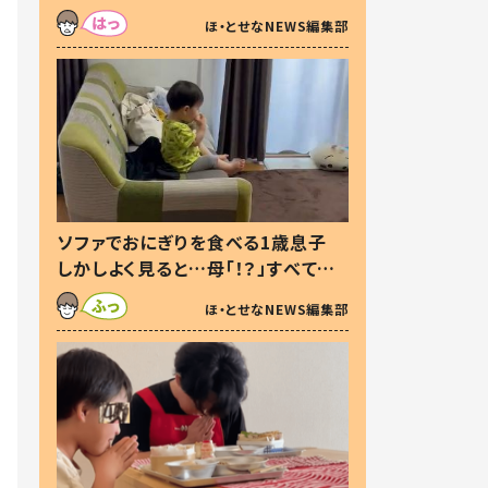
た本音とは
ほ・とせなNEWS編集部
ソファでおにぎりを食べる1歳息子
しかしよく見ると…母「！？」すべてを
察した母の投稿に「可愛いから許
ほ・とせなNEWS編集部
す！」「現行犯〜」