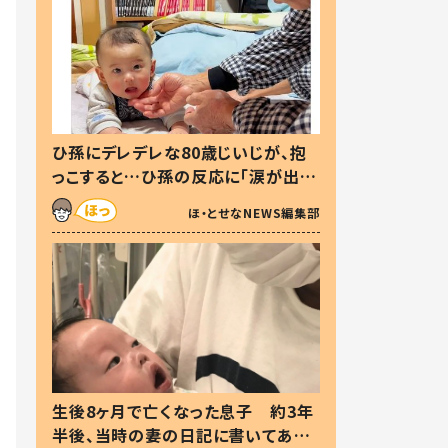
ひ孫にデレデレな80歳じいじが、抱
っこすると…ひ孫の反応に「涙が出ま
した」「可愛くて仕方ない」
ほ・とせなNEWS編集部
生後8ヶ月で亡くなった息子 約3年
半後、当時の妻の日記に書いてあっ