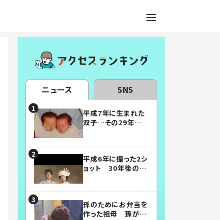
ニュース
SNS
平成7年に生まれた
双子…その29年後
の姿に「漫画みたい」
「素敵すぎる」
平成6年に撮った2シ
ョット 30年後の姿
に…「美男美女」「こ
んな夫婦になりた
い」
孫のためにお弁当を
作った祖母 孫が絶