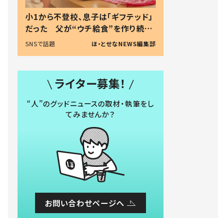
小1から不登校、息子は「ギフテッド」
だった 父が“ウチ給食”を作り続け
る理由とは #令和の親 #令和の子
SNSで話題
ほ・とせなNEWS編集部
ライター募集！
“人”のグッドニュースの取材・執筆をし
てみませんか？
お問い合わせページへ