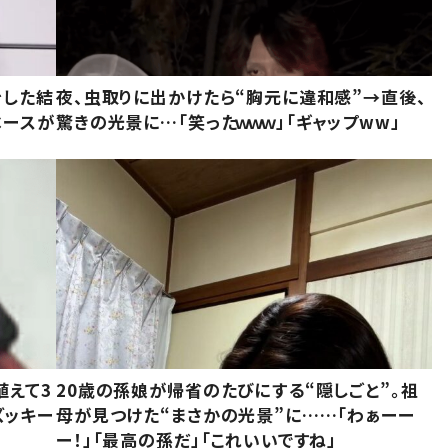
をした結
夜、虫取りに出かけたら“胸元に違和感”→直後、
ベースが
驚きの光景に…「笑ったｗｗｗ」「ギャップww」
植えて3
20歳の孫娘が帰省のたびにする“隠しごと”。祖
ズッキー
母が見つけた“まさかの光景”に……「わぁーー
ー！」「最高の孫だ」「これいいですね」