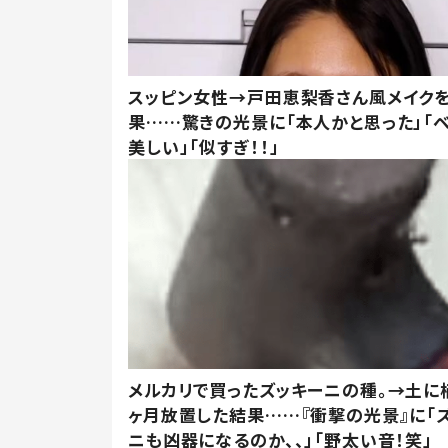
スッピン女性→戸田恵梨香さん風メイク
果……驚きの光景に「本人かと思った」「
美しい」「似すぎ！！」
メルカリで買ったズッキーニの種。→土に
ヶ月放置した結果……『衝撃の光景』に「
ニも凶器になるのか、、」「野太い音！笑」