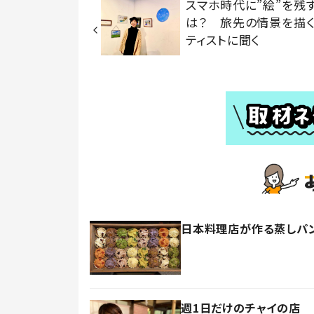
スマホ時代に”絵”を残
は？ 旅先の情景を描
ティストに聞く
日本料理店が作る蒸しパン
週1日だけのチャイの店 