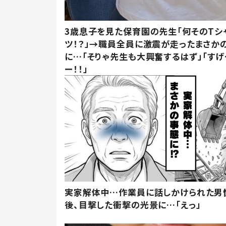
3歳息子を見た保育園の先生「何そのTシ
ツ！？」→職員全員に激震が走ったまさか
に…「そりゃ先生も大興奮するはず」「すげ
ー！！」
実家解体中…作業員に話しかけられた男
後、目撃した衝撃の光景に…「えっ」