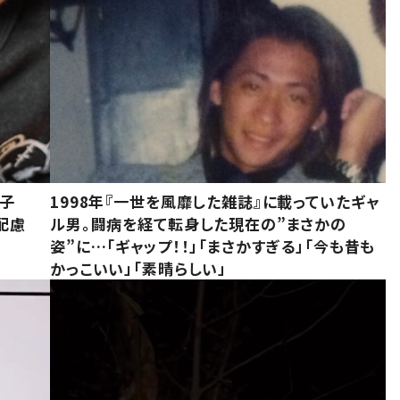
息子
1998年『一世を風靡した雑誌』に載っていたギャ
配慮
ル男。闘病を経て転身した現在の”まさかの
姿”に…「ギャップ！！」「まさかすぎる」「今も昔も
かっこいい」「素晴らしい」