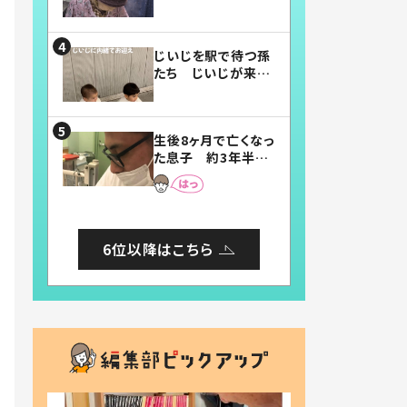
賛したお弁当に「美
味しそう」「お弁当す
ごい」
じいじを駅で待つ孫
たち じいじが来た
瞬間…！？「じいじイ
ケメン」「デレッデレ」
「嬉しくて可愛くてた
生後8ヶ月で亡くなっ
まらない」「幸せにな
た息子 約3年半
れる」
後、当時の妻の日記
に書いてあった本音
とは
6位以降はこちら