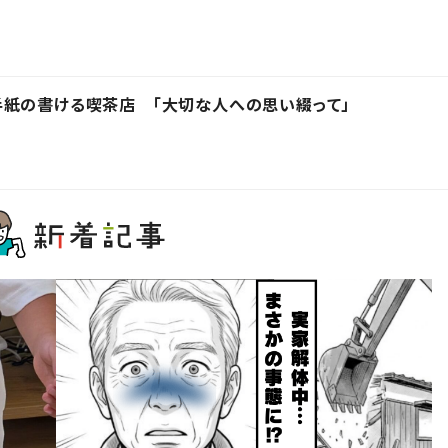
手紙の書ける喫茶店 「大切な人への思い綴って」