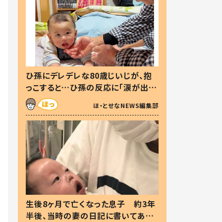
ひ孫にデレデレな80歳じいじが、抱
っこすると…ひ孫の反応に「涙が出ま
した」「可愛くて仕方ない」
ほ・とせなNEWS編集部
生後8ヶ月で亡くなった息子 約3年
半後、当時の妻の日記に書いてあっ