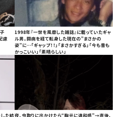
息子
1998年『一世を風靡した雑誌』に載っていたギャ
配慮
ル男。闘病を経て転身した現在の”まさかの
姿”に…「ギャップ！！」「まさかすぎる」「今も昔も
かっこいい」「素晴らしい」
をした結
夜、虫取りに出かけたら“胸元に違和感”→直後、