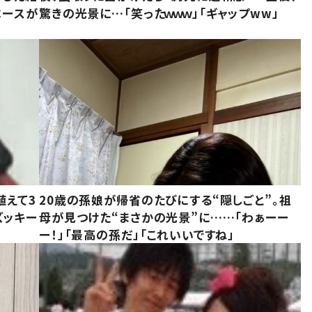
ベースが
驚きの光景に…「笑ったｗｗｗ」「ギャップww」
植えて3
20歳の孫娘が帰省のたびにする“隠しごと”。祖
ズッキー
母が見つけた“まさかの光景”に……「わぁーー
ー！」「最高の孫だ」「これいいですね」