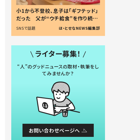
小1から不登校、息子は「ギフテッド」
だった 父が“ウチ給食”を作り続け
る理由とは #令和の親 #令和の子
SNSで話題
ほ・とせなNEWS編集部
ライター募集！
“人”のグッドニュースの取材・執筆をし
てみませんか？
お問い合わせページへ