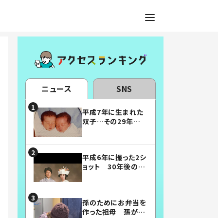
ニュース
SNS
平成7年に生まれた
双子…その29年後
の姿に「漫画みたい」
「素敵すぎる」
平成6年に撮った2シ
ョット 30年後の姿
に…「美男美女」「こ
んな夫婦になりた
い」
孫のためにお弁当を
作った祖母 孫が絶