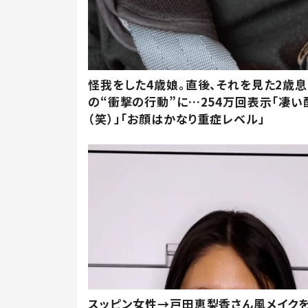
怪我をした4歳娘。直後、それを見た2歳
の“衝撃の行動”に…254万回表示「凄い
（笑）」「お顔はかなり重症レベル」
スッピン女性→戸田恵梨香さん風メイク