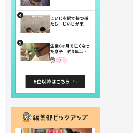
賛したお弁当に「美
味しそう」「お弁当す
ごい」
じいじを駅で待つ孫
たち じいじが来た
瞬間…！？「じいじイ
ケメン」「デレッデレ」
「嬉しくて可愛くてた
生後8ヶ月で亡くなっ
まらない」「幸せにな
た息子 約3年半
れる」
後、当時の妻の日記
に書いてあった本音
とは
6位以降はこちら