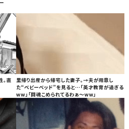
ー
性。直
里帰り出産から帰宅した妻子。→夫が用意し
た“ベビーベッド”を見ると…「英才教育が過ぎる
ww」「闘魂こめられてるわぁ～ww」