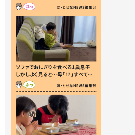
た本音とは
ほ・とせなNEWS編集部
ソファでおにぎりを食べる1歳息子
しかしよく見ると…母「！？」すべてを
察した母の投稿に「可愛いから許
ほ・とせなNEWS編集部
す！」「現行犯〜」