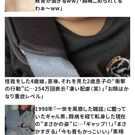
教育が過ぎるww」「闘魂こめられてる
わぁ～ww」
怪我をした4歳娘。直後、それを見た2歳息子の“衝撃
の行動”に…254万回表示「凄い配慮（笑）」「お顔はか
なり重症レベル」
1998年『一世を風靡した雑誌』に載って
いたギャル男。闘病を経て転身した現在
の”まさかの姿”に…「ギャップ！！」「まさ
かすぎる」「今も昔もかっこいい」「素晴