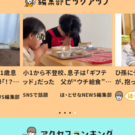
1歳息
小1から不登校、息子は「ギフテ
ひ孫に
「！？」
ッド」だった 父が“ウチ給食”を
が、抱
に「可愛
作り続ける理由とは #令和の親
「涙が
SNSで話題
ほ・とせなNEWS編集部
WS編集部
#令和の子
い」