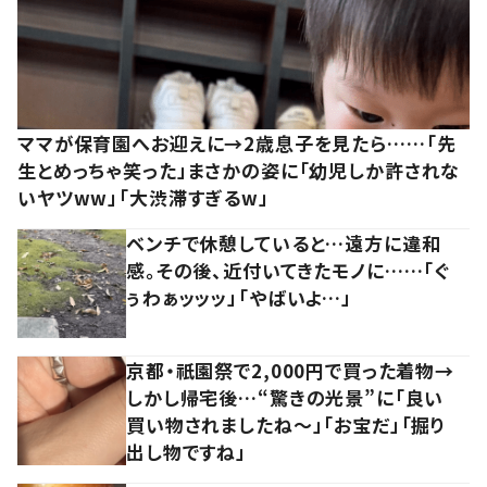
ママが保育園へお迎えに→2歳息子を見たら……「先
生とめっちゃ笑った」まさかの姿に「幼児しか許されな
いヤツww」「大渋滞すぎるw」
ベンチで休憩していると…遠方に違和
感。その後、近付いてきたモノに……「ぐ
ぅわぁッッッ」「やばいよ…」
京都・祇園祭で2,000円で買った着物→
しかし帰宅後…“驚きの光景”に「良い
買い物されましたね～」「お宝だ」「掘り
出し物ですね」