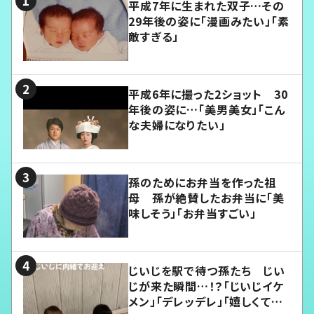
平成7年に生まれた双子…その
29年後の姿に「漫画みたい」「素
敵すぎる」
平成6年に撮った2ショット 30
年後の姿に…「美男美女」「こん
な夫婦になりたい」
孫のためにお弁当を作った祖
母 孫が絶賛したお弁当に「美
味しそう」「お弁当すごい」
じいじを駅で待つ孫たち じい
じが来た瞬間…！？「じいじイケ
メン」「デレッデレ」「嬉しくて可