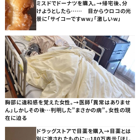
ミスドでドーナツを購入。→帰宅後、分
けようとしたら…… 目からウロコの光
景に「サイコーですww」「激しいw」
胸部に違和感を覚えた女性。→医師「異常はありませ
ん」しかしその後…判明した”まさかの病”。女性の現
在に迫る
ドラッグストアで目薬を購入→目薬とは
別に渡されたものに…180万表示「ほし