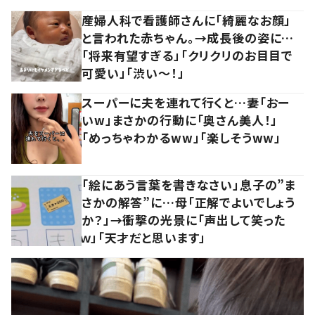
産婦人科で看護師さんに「綺麗なお顔」
と言われた赤ちゃん。→成長後の姿に…
「将来有望すぎる」「クリクリのお目目で
可愛い」「渋い～！」
スーパーに夫を連れて行くと…妻「おー
いw」まさかの行動に「奥さん美人！」
「めっちゃわかるww」「楽しそうww」
「絵にあう言葉を書きなさい」息子の”ま
さかの解答”に…母「正解でよいでしょう
か？」→衝撃の光景に「声出して笑った
ｗ」「天才だと思います」