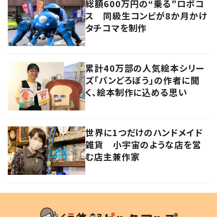
総額600万円の“乗る”ロボコ
ス 同級生コンビが8か月かけ
タチコマを制作
累計40万部の人気絵本シリー
ズ「パンどろぼう」の作者に聞
く、絵本制作に込める思い
世界に1つだけのハンドメイド
雑貨 小宇宙のような店を営
む店主兼作家