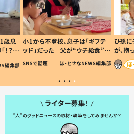
1歳息
小1から不登校、息子は「ギフテ
ひ孫に
「！？」
ッド」だった 父が“ウチ給食”を
が、抱
に「可愛
作り続ける理由とは #令和の親
「涙が
SNSで話題
ほ・とせなNEWS編集部
WS編集部
#令和の子
い」
ライター募集！
“人”のグッドニュースの取材・執筆をしてみませんか？