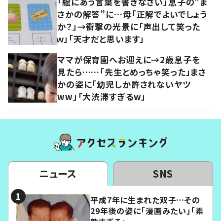
「絵にあう言葉を書きなさい」息子の”ま
さかの解答”に…母「正解でよいでしょう
か？」→衝撃の光景に「声出して笑った
ｗ」「天才だと思います」
ママが保育園へお迎えに→2歳息子を
見たら……「先生とめっちゃ笑った」まさ
かの姿に「幼児しか許されないヤツ
ww」「大渋滞すぎるw」
ニュース
SNS
平成7年に生まれた双子…その
29年後の姿に「漫画みたい」「素