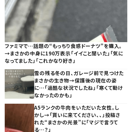
ファミマで…話題の“もっちり食感ドーナツ”を購入。
→まさかの中身に190万表示「イイこと聞いた」「気に
なってました」「これかなり好き」
雪の残る冬の日、ガレージ前で見つけた
まさかの生き物→保護後の現在の姿
に…「過酷な状況でしたね」「寒くて動け
なかったのかも」
A5ランクの牛肉をいただいた女性。し
かし→「貰いに来てください、、」投稿さ
れた“まさかの光景”に「マジで言うて
る…？」