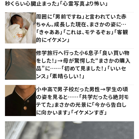
秒くらい心臓止まった」「心霊写真より怖い」
周囲に「男前ですね」と言われていた赤
ちゃん。成長した現在、まさかの姿に…
「きゃああ」「これは、モテるぞぉ」「客観
的にイケメン」
修学旅行へ行った小6息子「良い買い物
をした！」→母が驚愕した“まさかの購入
品”に……「初めて見ました！」「いいセ
ンス」「素晴らしい！」
小中高で男子校だった男性→学生の頃
の姿を見ると……「共学だったら絶対モ
テてた」まさかの光景に「今から告白し
に向かいます」「イケメンすぎ」