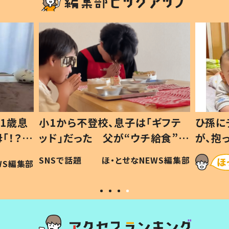
1歳息
小1から不登校、息子は「ギフテ
ひ孫に
「！？」
ッド」だった 父が“ウチ給食”を
が、抱
に「可愛
作り続ける理由とは #令和の親
「涙が
SNSで話題
ほ・とせなNEWS編集部
WS編集部
#令和の子
い」