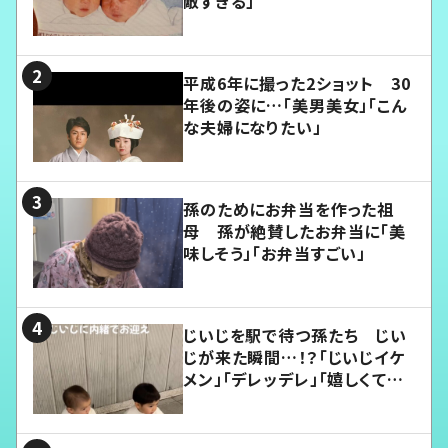
敵すぎる」
平成6年に撮った2ショット 30
年後の姿に…「美男美女」「こん
な夫婦になりたい」
孫のためにお弁当を作った祖
母 孫が絶賛したお弁当に「美
味しそう」「お弁当すごい」
じいじを駅で待つ孫たち じい
じが来た瞬間…！？「じいじイケ
メン」「デレッデレ」「嬉しくて可
愛くてたまらない」「幸せになれ
る」