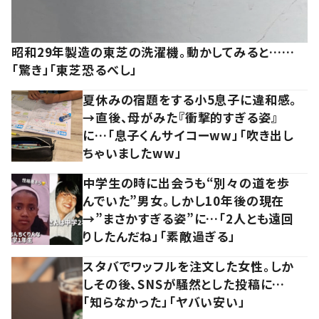
昭和29年製造の東芝の洗濯機。動かしてみると……
「驚き」「東芝恐るべし」
夏休みの宿題をする小5息子に違和感。
→直後、母がみた『衝撃的すぎる姿』
に…「息子くんサイコーww」「吹き出し
ちゃいましたww」
中学生の時に出会うも“別々の道を歩
んでいた”男女。しかし10年後の現在
→”まさかすぎる姿”に…「2人とも遠回
りしたんだね」「素敵過ぎる」
スタバでワッフルを注文した女性。しか
しその後、SNSが騒然とした投稿に…
「知らなかった」「ヤバい安い」