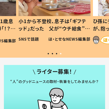
1歳息
小1から不登校、息子は「ギフテ
ひ孫に
「！？」
ッド」だった 父が“ウチ給食”を
が、抱
に「可愛
作り続ける理由とは #令和の親
「涙が
SNSで話題
ほ・とせなNEWS編集部
WS編集部
#令和の子
い」
ライター募集！
“人”のグッドニュースの取材・執筆をしてみませんか？