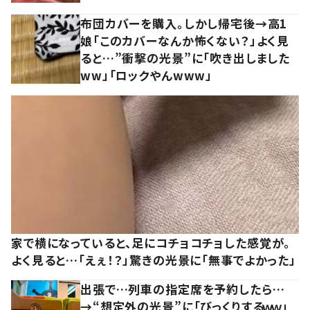
布団カバーを購入。しかし帰宅後→高1
娘「このカバーなんか怖くない？」よく見
ると…”衝撃の光景”に「吹き出しました
ww」「ロックやんwww」
家で横になっていると、足にコチョコチョした感覚が。
よく見ると…「えぇ！？」驚きの光景に「無事でよかった」
出張で…列車の指定席を予約したら…
→“想定外の光景”に「びっくりするｗｗ」