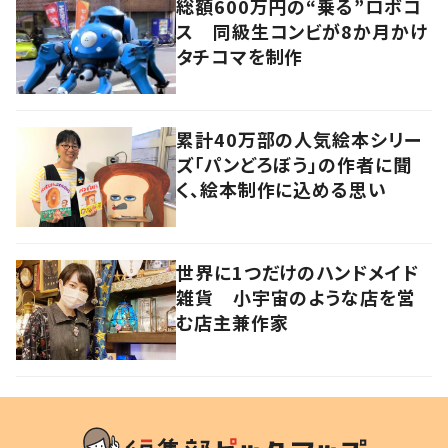
総額600万円の“乗る”ロボコ
ス 同級生コンビが8か月かけ
タチコマを制作
累計40万部の人気絵本シリー
ズ「パンどろぼう」の作者に聞
く、絵本制作に込める思い
世界に1つだけのハンドメイド
雑貨 小宇宙のような店を営
む店主兼作家