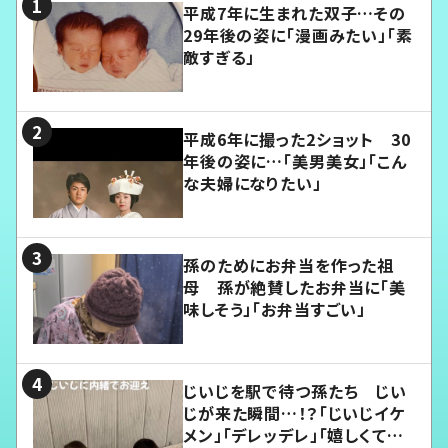
平成7年に生まれた双子…その
29年後の姿に「漫画みたい」「素
敵すぎる」
平成6年に撮った2ショット 30
年後の姿に…「美男美女」「こん
な夫婦になりたい」
孫のためにお弁当を作った祖
母 孫が絶賛したお弁当に「美
味しそう」「お弁当すごい」
じいじを駅で待つ孫たち じい
じが来た瞬間…！？「じいじイケ
メン」「デレッデレ」「嬉しくて可