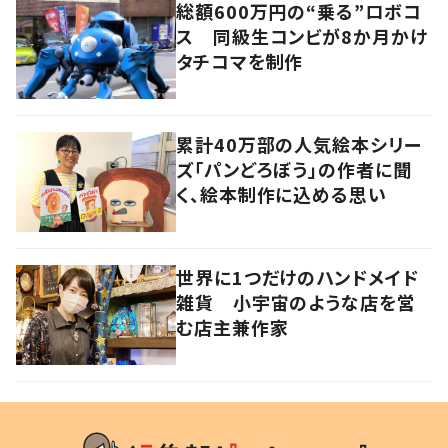
総額600万円の“乗る”ロボコ
ス 同級生コンビが8か月かけ
タチコマを制作
累計40万部の人気絵本シリー
ズ「パンどろぼう」の作者に聞
く、絵本制作に込める思い
世界に1つだけのハンドメイド
雑貨 小宇宙のような店を営
む店主兼作家