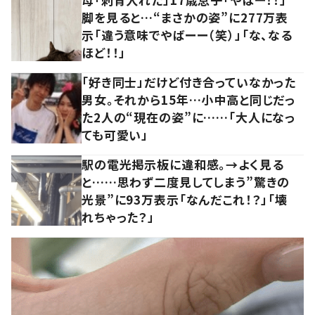
脚を見ると…“まさかの姿”に277万表
示「違う意味でやばーー（笑）」「な、なる
ほど！！」
「好き同士」だけど付き合っていなかった
男女。それから15年…小中高と同じだっ
た2人の“現在の姿”に……「大人になっ
ても可愛い」
駅の電光掲示板に違和感。→よく見る
と……思わず二度見してしまう”驚きの
光景”に93万表示「なんだこれ！？」「壊
れちゃった？」