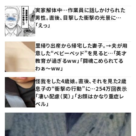
実家解体中…作業員に話しかけられた
男性。直後、目撃した衝撃の光景に…
「えっ」
里帰り出産から帰宅した妻子。→夫が用
意した“ベビーベッド”を見ると…「英才
教育が過ぎるww」「闘魂こめられてる
わぁ～ww」
怪我をした4歳娘。直後、それを見た2歳
息子の“衝撃の行動”に…254万回表示
「凄い配慮（笑）」「お顔はかなり重症レ
ベル」