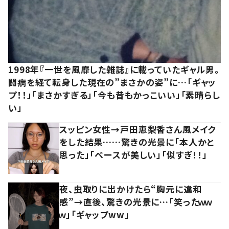
1998年『一世を風靡した雑誌』に載っていたギャル男。
闘病を経て転身した現在の”まさかの姿”に…「ギャッ
プ！！」「まさかすぎる」「今も昔もかっこいい」「素晴らし
い」
スッピン女性→戸田恵梨香さん風メイク
をした結果……驚きの光景に「本人かと
思った」「ベースが美しい」「似すぎ！！」
夜、虫取りに出かけたら“胸元に違和
感”→直後、驚きの光景に…「笑ったｗｗ
ｗ」「ギャップww」