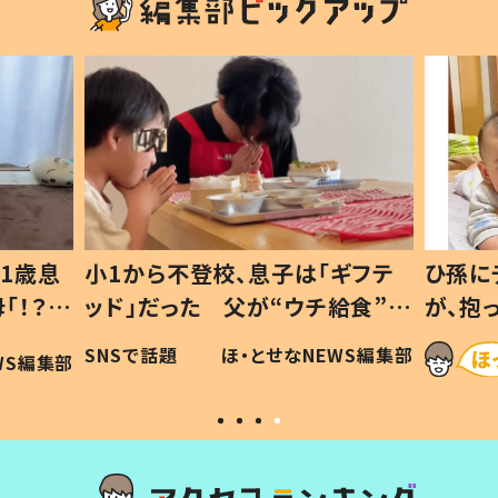
1歳息
小1から不登校、息子は「ギフテ
ひ孫に
「！？」
ッド」だった 父が“ウチ給食”を
が、抱
に「可愛
作り続ける理由とは #令和の親
「涙が
SNSで話題
ほ・とせなNEWS編集部
WS編集部
#令和の子
い」