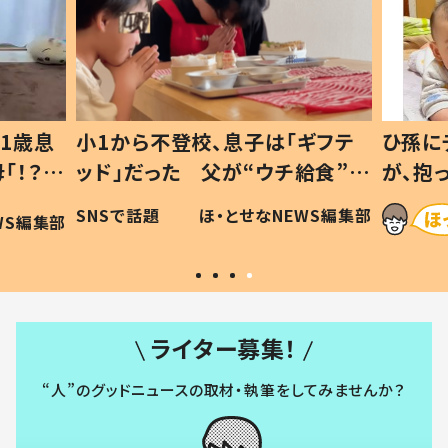
1歳息
小1から不登校、息子は「ギフテ
ひ孫に
「！？」
ッド」だった 父が“ウチ給食”を
が、抱
に「可愛
作り続ける理由とは #令和の親
「涙が
SNSで話題
ほ・とせなNEWS編集部
WS編集部
#令和の子
い」
ライター募集！
“人”のグッドニュースの取材・執筆をしてみませんか？