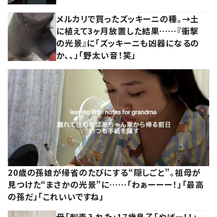
メルカリで買ったズッキーニの種。→土
に植えて3ヶ月放置した結果……『衝撃
の光景』に「ズッキーニも凶器になるの
か、、」「野太い音！笑」
20歳の孫娘が帰省のたびにする“隠しごと”。祖母が
見つけた“まさかの光景”に……「わぁーーー！」「最高
の孫だ」「これいいですね」
母「刺青入れた」17歳息子「やばー！！」