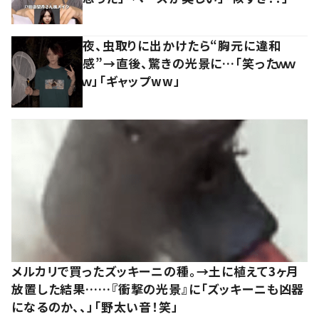
夜、虫取りに出かけたら“胸元に違和
感”→直後、驚きの光景に…「笑ったｗｗ
ｗ」「ギャップww」
メルカリで買ったズッキーニの種。→土に植えて3ヶ月
放置した結果……『衝撃の光景』に「ズッキーニも凶器
になるのか、、」「野太い音！笑」