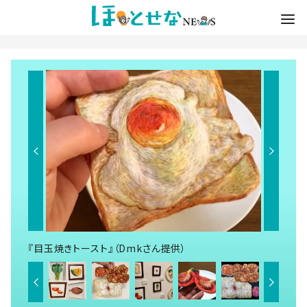
『目玉焼きトースト』（Dmkさん提供）