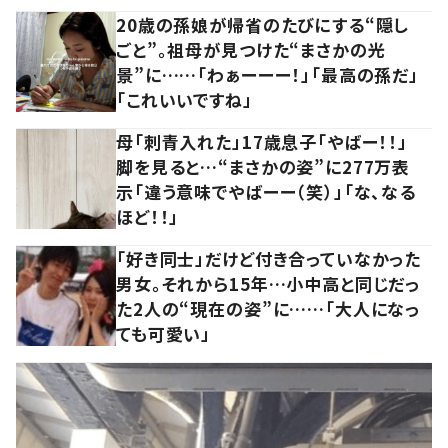
20歳の孫娘が帰省のたびにする“隠し
ごと”。祖母が見つけた“まさかの光
景”に……「わぁーーー！」「最高の孫だ」
「これいいですね」
母「刺青入れた」17歳息子「やばー！！」
脚を見ると…“まさかの姿”に277万表
示「違う意味でやばーー（笑）」「な、なる
ほど！！」
「好き同士」だけど付き合っていなかった
男女。それから15年…小中高と同じだっ
た2人の“現在の姿”に……「大人になっ
ても可愛い」