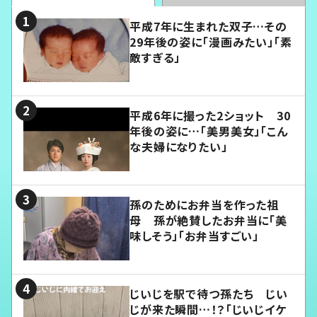
平成7年に生まれた双子…その
29年後の姿に「漫画みたい」「素
敵すぎる」
平成6年に撮った2ショット 30
年後の姿に…「美男美女」「こん
な夫婦になりたい」
孫のためにお弁当を作った祖
母 孫が絶賛したお弁当に「美
味しそう」「お弁当すごい」
じいじを駅で待つ孫たち じい
じが来た瞬間…！？「じいじイケ