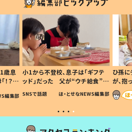
1歳息
小1から不登校、息子は「ギフテ
ひ孫に
「！？」
ッド」だった 父が“ウチ給食”を
が、抱
に「可愛
作り続ける理由とは #令和の親
「涙が
SNSで話題
ほ・とせなNEWS編集部
WS編集部
#令和の子
い」