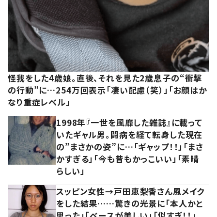
怪我をした4歳娘。直後、それを見た2歳息子の“衝撃
の行動”に…254万回表示「凄い配慮（笑）」「お顔はか
なり重症レベル」
1998年『一世を風靡した雑誌』に載って
いたギャル男。闘病を経て転身した現在
の”まさかの姿”に…「ギャップ！！」「まさ
かすぎる」「今も昔もかっこいい」「素晴
らしい」
スッピン女性→戸田恵梨香さん風メイク
をした結果……驚きの光景に「本人かと
思った」「ベースが美しい」「似すぎ！！」