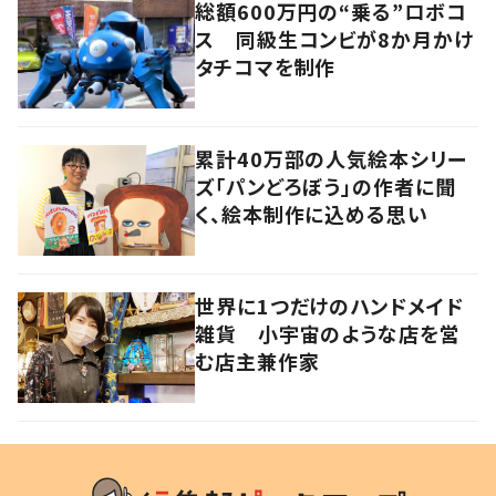
総額600万円の“乗る”ロボコ
ス 同級生コンビが8か月かけ
タチコマを制作
累計40万部の人気絵本シリー
ズ「パンどろぼう」の作者に聞
く、絵本制作に込める思い
世界に1つだけのハンドメイド
雑貨 小宇宙のような店を営
む店主兼作家