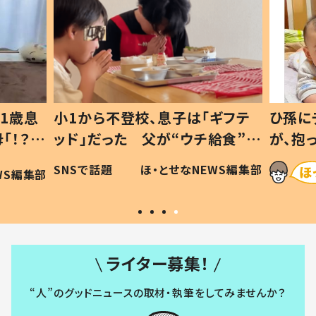
1歳息
小1から不登校、息子は「ギフテ
ひ孫に
「！？」
ッド」だった 父が“ウチ給食”を
が、抱
に「可愛
作り続ける理由とは #令和の親
「涙が
SNSで話題
ほ・とせなNEWS編集部
WS編集部
#令和の子
い」
ライター募集！
“人”のグッドニュースの取材・執筆をしてみませんか？