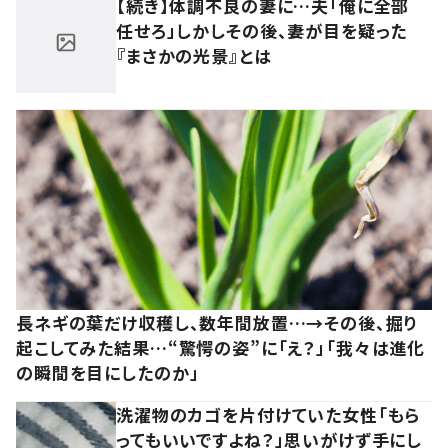
【続き】体調不良の妻に…夫「俺に全部
任せろ」しかしその後、妻が目を疑った
『まさかの光景』とは
長ネギの葉だけ収穫し、数年間放置…→その後、掘り
起こしてみた結果…“驚愕の姿”に「え？」「我々は進化
の瞬間を目にしたのか」
洗濯物のカゴを片付けていた女性「もら
ってもいいですよね？」思いがけず手にし