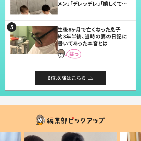
メン」「デレッデレ」「嬉しくて可
愛くてたまらない」「幸せになれ
る」
生後8ヶ月で亡くなった息子
約3年半後、当時の妻の日記に
書いてあった本音とは
6位以降はこちら