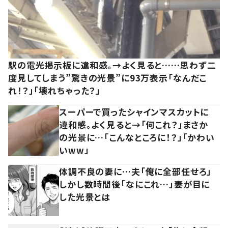
駅の電光掲示板に違和感。→よく見ると……思わず二
度見してしまう”驚きの光景”に93万表示「なんだこ
れ！？」「壊れちゃった？」
スーパーで買ったシャインマスカットに
違和感。よく見ると→「何これ？」まさか
の光景に…「こんなところに！？」「かわい
いww」
体調不良の妻に…夫「俺に全部任せろ」
しかし数時間後「なにこれ…」妻が目に
した光景とは