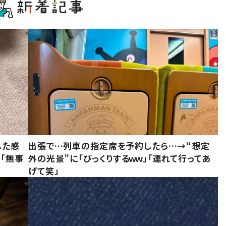
した感
出張で…列車の指定席を予約したら…→“想定
に「無事
外の光景”に「びっくりするｗｗ」「連れて行ってあ
げて笑」