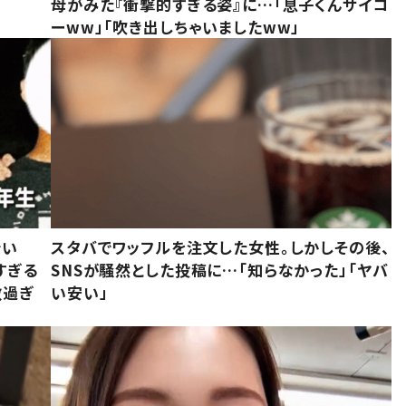
母がみた『衝撃的すぎる姿』に…「息子くんサイコ
ーww」「吹き出しちゃいましたww」
でい
スタバでワッフルを注文した女性。しかしその後、
すぎる
SNSが騒然とした投稿に…「知らなかった」「ヤバ
敵過ぎ
い安い」