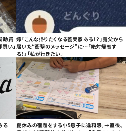
衝動買
嫁「こんな帰りたくなる義実家ある！？」義父から
即買い」
届いた“衝撃のメッセージ”に…「絶対帰省す
る！」「私が行きたい」
みる
夏休みの宿題をする小5息子に違和感。→直後、