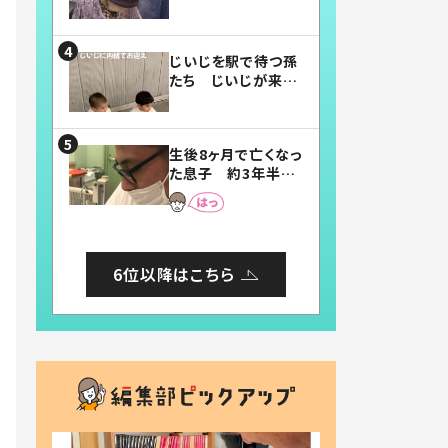
賛したお弁当に「美
味しそう」「お弁当す
ごい」
じいじを駅で待つ孫
たち じいじが来た
瞬間…！？「じいじイ
ケメン」「デレッデレ」
「嬉しくて可愛くてた
生後8ヶ月で亡くなっ
まらない」「幸せにな
た息子 約3年半
れる」
後、当時の妻の日記
に書いてあった本音
とは
6位以降はこちら