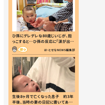
ひ孫にデレデレな80歳じいじが、抱
っこすると…ひ孫の反応に「涙が出ま
した」「可愛くて仕方ない」
ほ・とせなNEWS編集部
生後8ヶ月で亡くなった息子 約3年
半後、当時の妻の日記に書いてあっ