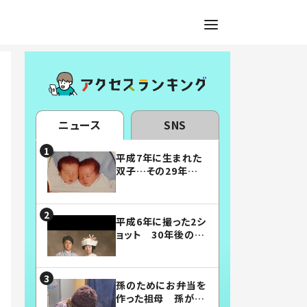
ニュース
SNS
平成7年に生まれた
双子…その29年後
の姿に「漫画みたい」
「素敵すぎる」
平成6年に撮った2シ
ョット 30年後の姿
に…「美男美女」「こ
んな夫婦になりた
い」
孫のためにお弁当を
作った祖母 孫が絶