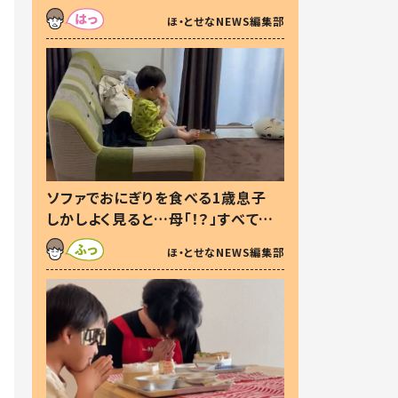
た本音とは
ほ・とせなNEWS編集部
ソファでおにぎりを食べる1歳息子
しかしよく見ると…母「！？」すべてを
察した母の投稿に「可愛いから許
ほ・とせなNEWS編集部
す！」「現行犯〜」