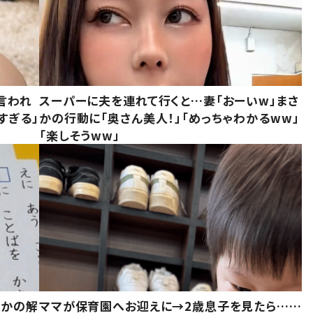
言われ
スーパーに夫を連れて行くと…妻「おーいw」まさ
すぎる」
かの行動に「奥さん美人！」「めっちゃわかるww」
「楽しそうww」
さかの解
ママが保育園へお迎えに→2歳息子を見たら……