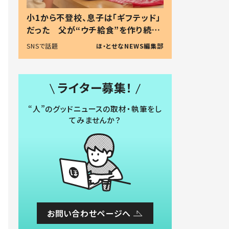
小1から不登校、息子は「ギフテッド」
だった 父が“ウチ給食”を作り続け
る理由とは #令和の親 #令和の子
SNSで話題
ほ・とせなNEWS編集部
ライター募集！
“人”のグッドニュースの取材・執筆をし
てみませんか？
お問い合わせページへ