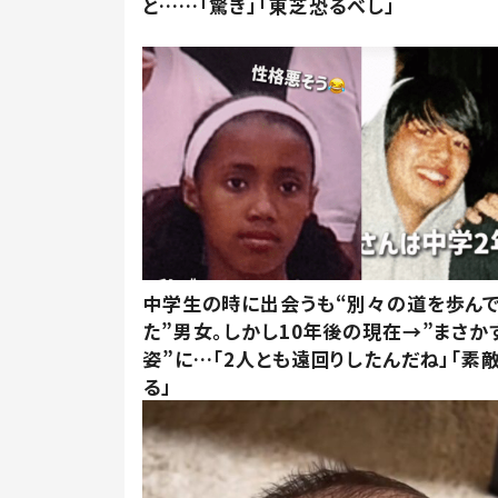
と……「驚き」「東芝恐るべし」
中学生の時に出会うも“別々の道を歩ん
た”男女。しかし10年後の現在→”まさか
姿”に…「2人とも遠回りしたんだね」「素
る」