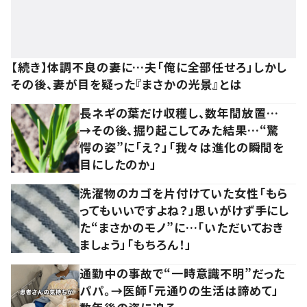
【続き】体調不良の妻に…夫「俺に全部任せろ」しかし
その後、妻が目を疑った『まさかの光景』とは
長ネギの葉だけ収穫し、数年間放置…
→その後、掘り起こしてみた結果…“驚
愕の姿”に「え？」「我々は進化の瞬間を
目にしたのか」
洗濯物のカゴを片付けていた女性「もら
ってもいいですよね？」思いがけず手にし
た“まさかのモノ”に…「いただいておき
ましょう」「もちろん！」
通勤中の事故で“一時意識不明”だった
パパ。→医師「元通りの生活は諦めて」