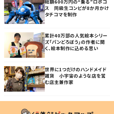
総額600万円の“乗る”ロボコ
ス 同級生コンビが8か月かけ
タチコマを制作
累計40万部の人気絵本シリー
ズ「パンどろぼう」の作者に聞
く、絵本制作に込める思い
世界に1つだけのハンドメイド
雑貨 小宇宙のような店を営
む店主兼作家