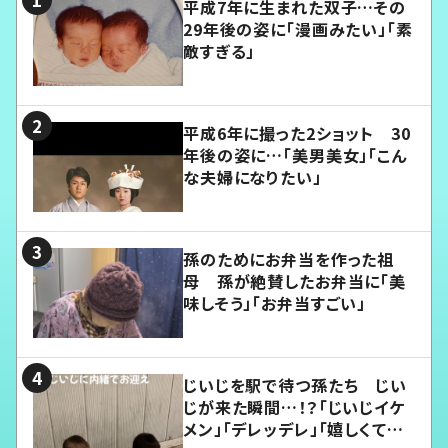
平成7年に生まれた双子…その
29年後の姿に「漫画みたい」「素
敵すぎる」
平成6年に撮った2ショット 30
年後の姿に…「美男美女」「こん
な夫婦になりたい」
孫のためにお弁当を作った祖
母 孫が絶賛したお弁当に「美
味しそう」「お弁当すごい」
じいじを駅で待つ孫たち じい
じが来た瞬間…！？「じいじイケ
メン」「デレッデレ」「嬉しくて可