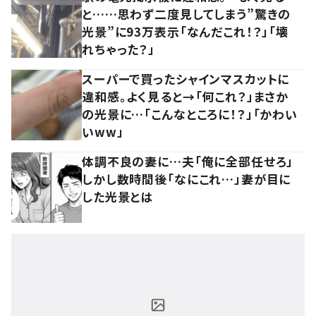
と……思わず二度見してしまう”驚きの
光景”に93万表示「なんだこれ！？」「壊
れちゃった？」
スーパーで買ったシャインマスカットに
違和感。よく見ると→「何これ？」まさか
の光景に…「こんなところに！？」「かわい
いww」
体調不良の妻に…夫「俺に全部任せろ」
しかし数時間後「なにこれ…」妻が目に
した光景とは