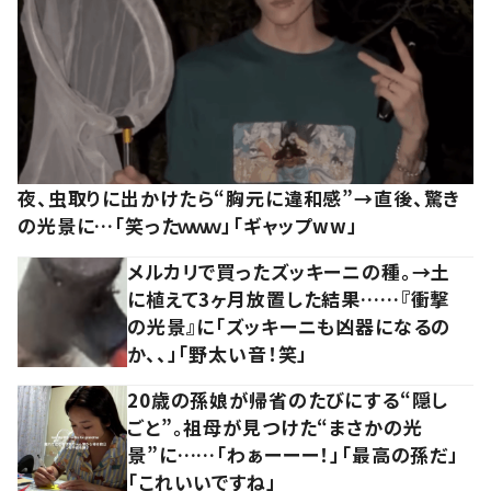
夜、虫取りに出かけたら“胸元に違和感”→直後、驚き
の光景に…「笑ったｗｗｗ」「ギャップww」
メルカリで買ったズッキーニの種。→土
に植えて3ヶ月放置した結果……『衝撃
の光景』に「ズッキーニも凶器になるの
か、、」「野太い音！笑」
20歳の孫娘が帰省のたびにする“隠し
ごと”。祖母が見つけた“まさかの光
景”に……「わぁーーー！」「最高の孫だ」
「これいいですね」