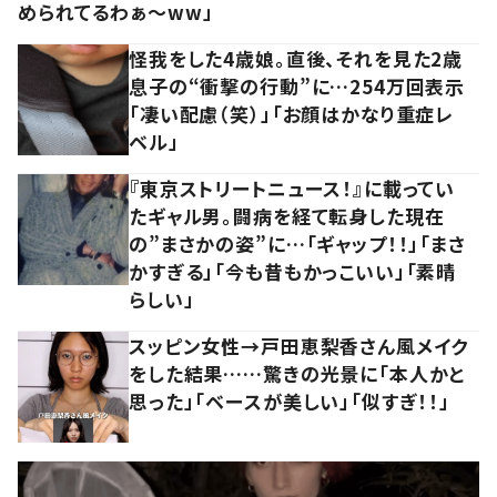
められてるわぁ～ww」
怪我をした4歳娘。直後、それを見た2歳
息子の“衝撃の行動”に…254万回表示
「凄い配慮（笑）」「お顔はかなり重症レ
ベル」
『東京ストリートニュース！』に載ってい
たギャル男。闘病を経て転身した現在
の”まさかの姿”に…「ギャップ！！」「まさ
かすぎる」「今も昔もかっこいい」「素晴
らしい」
スッピン女性→戸田恵梨香さん風メイク
をした結果……驚きの光景に「本人かと
思った」「ベースが美しい」「似すぎ！！」