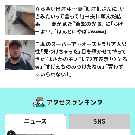
立ち会い出産中…妻「助産師さんに、い
きみたいって言って！」→夫に頼んだ結
果……妻が見た『衝撃の光景』に「ちげ
ーよ！！」「ほんとにやばいｗｗｗ」
日本のスーパーで…オーストラリア人男
性「見つけちゃった」目を輝かせて持って
きた”まさかのモノ”に72万表示「ウケる
w」「すげえものみつけたねw」「買わず
にいられない！」
ニュース
SNS