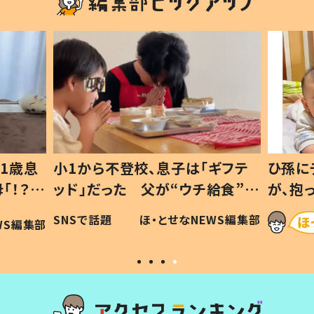
1歳息
小1から不登校、息子は「ギフテ
ひ孫に
「！？」
ッド」だった 父が“ウチ給食”を
が、抱
に「可愛
作り続ける理由とは #令和の親
「涙が
SNSで話題
ほ・とせなNEWS編集部
WS編集部
#令和の子
い」