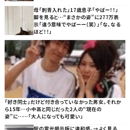
母「刺青入れた」17歳息子「やばー！！」
脚を見ると…“まさかの姿”に277万表
示「違う意味でやばーー（笑）」「な、なる
ほど！！」
「好き同士」だけど付き合っていなかった男女。それか
ら15年…小中高と同じだった2人の“現在の
姿”に……「大人になっても可愛い」
駅の電光掲示板に違和感。→よく見る