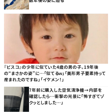
数年後の姿に迫る
『ビスコ』の少年に似ていた4歳の男の子。19年後
の“まさかの姿”に…「似てるｗ」「美形男子要素持って
産まれたのですね」「イケメン！」
7年前に購入した空気清浄機→内部を
確認したら…衝撃の光景に「怖すぎてゾ
クッとしました…」