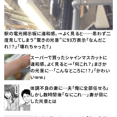
駅の電光掲示板に違和感。→よく見ると……思わず二
度見してしまう”驚きの光景”に93万表示「なんだこ
れ！？」「壊れちゃった？」
スーパーで買ったシャインマスカットに
違和感。よく見ると→「何これ？」まさか
の光景に…「こんなところに！？」「かわい
いww」
体調不良の妻に…夫「俺に全部任せろ」
しかし数時間後「なにこれ…」妻が目に
した光景とは