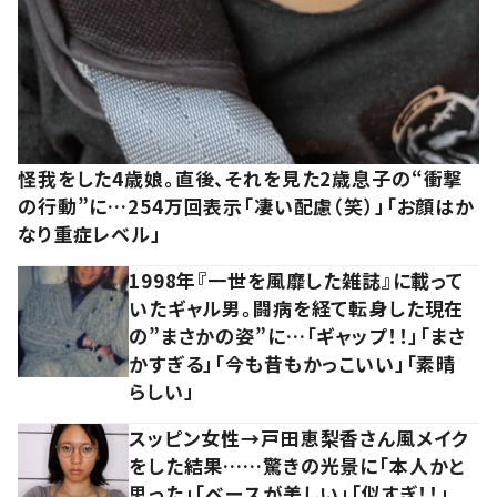
怪我をした4歳娘。直後、それを見た2歳息子の“衝撃
の行動”に…254万回表示「凄い配慮（笑）」「お顔はか
なり重症レベル」
1998年『一世を風靡した雑誌』に載って
いたギャル男。闘病を経て転身した現在
の”まさかの姿”に…「ギャップ！！」「まさ
かすぎる」「今も昔もかっこいい」「素晴
らしい」
スッピン女性→戸田恵梨香さん風メイク
をした結果……驚きの光景に「本人かと
思った」「ベースが美しい」「似すぎ！！」