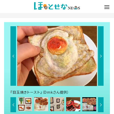
『目玉焼きトースト』（Dmkさん提供）