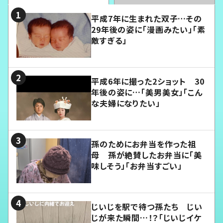
平成7年に生まれた双子…その
29年後の姿に「漫画みたい」「素
敵すぎる」
平成6年に撮った2ショット 30
年後の姿に…「美男美女」「こん
な夫婦になりたい」
孫のためにお弁当を作った祖
母 孫が絶賛したお弁当に「美
味しそう」「お弁当すごい」
じいじを駅で待つ孫たち じい
じが来た瞬間…！？「じいじイケ