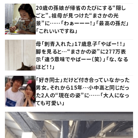
20歳の孫娘が帰省のたびにする“隠し
ごと”。祖母が見つけた“まさかの光
景”に……「わぁーーー！」「最高の孫だ」
「これいいですね」
母「刺青入れた」17歳息子「やばー！！」
脚を見ると…“まさかの姿”に277万表
示「違う意味でやばーー（笑）」「な、なる
ほど！！」
「好き同士」だけど付き合っていなかった
男女。それから15年…小中高と同じだっ
た2人の“現在の姿”に……「大人になっ
ても可愛い」