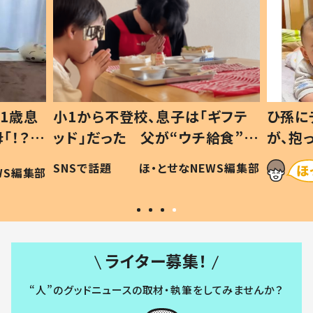
1歳息
小1から不登校、息子は「ギフテ
ひ孫に
「！？」
ッド」だった 父が“ウチ給食”を
が、抱
に「可愛
作り続ける理由とは #令和の親
「涙が
SNSで話題
ほ・とせなNEWS編集部
WS編集部
#令和の子
い」
ライター募集！
“人”のグッドニュースの取材・執筆をしてみませんか？