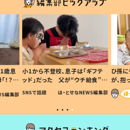
1歳息
小1から不登校、息子は「ギフテ
ひ孫に
「！？」
ッド」だった 父が“ウチ給食”を
が、抱
に「可愛
作り続ける理由とは #令和の親
「涙が
SNSで話題
ほ・とせなNEWS編集部
WS編集部
#令和の子
い」