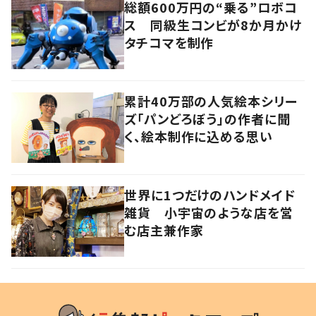
総額600万円の“乗る”ロボコ
ス 同級生コンビが8か月かけ
タチコマを制作
累計40万部の人気絵本シリー
ズ「パンどろぼう」の作者に聞
く、絵本制作に込める思い
世界に1つだけのハンドメイド
雑貨 小宇宙のような店を営
む店主兼作家