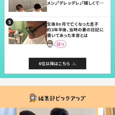
メン」「デレッデレ」「嬉しくて可
愛くてたまらない」「幸せになれ
る」
生後8ヶ月で亡くなった息子
約3年半後、当時の妻の日記に
書いてあった本音とは
6位以降はこちら