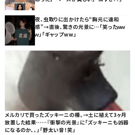
夜、虫取りに出かけたら“胸元に違和
感”→直後、驚きの光景に…「笑ったｗｗ
ｗ」「ギャップww」
メルカリで買ったズッキーニの種。→土に植えて3ヶ月
放置した結果……『衝撃の光景』に「ズッキーニも凶器
になるのか、、」「野太い音！笑」