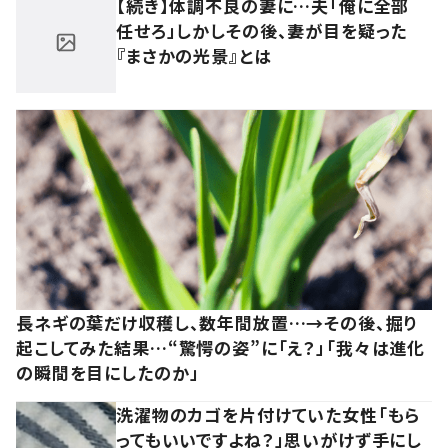
【続き】体調不良の妻に…夫「俺に全部
任せろ」しかしその後、妻が目を疑った
『まさかの光景』とは
長ネギの葉だけ収穫し、数年間放置…→その後、掘り
起こしてみた結果…“驚愕の姿”に「え？」「我々は進化
の瞬間を目にしたのか」
洗濯物のカゴを片付けていた女性「もら
ってもいいですよね？」思いがけず手にし