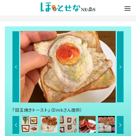
『目玉焼きトースト』（Dmkさん提供）