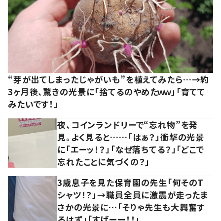
“芽が出てしまったじゃがいも”を植えてみたら…→約
3ヶ月後、驚きの光景に「捨てるのやめたｗｗ」「育てて
みたいです！」
夜、コインランドリーで“忘れ物”を発
見。よく見ると……「はぁ？」衝撃の光景
に「エーッ！？」「なぜ落ちてる？」「どこで
忘れたことに気づくの？」
3歳息子を見た保育園の先生「何そのT
シャツ！？」→職員全員に激震が走ったま
さかの光景に…「そりゃ先生も大興奮す
るはず」「すげーー！！」