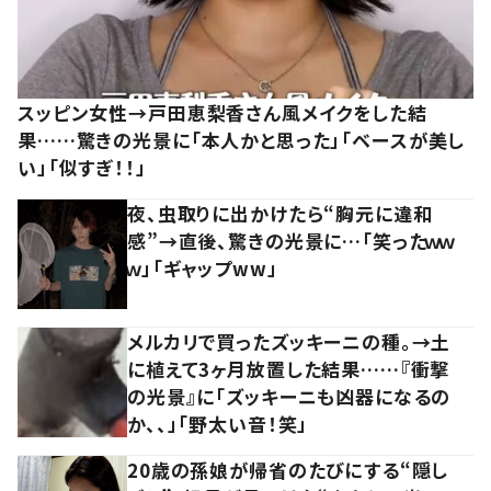
スッピン女性→戸田恵梨香さん風メイクをした結
果……驚きの光景に「本人かと思った」「ベースが美し
い」「似すぎ！！」
夜、虫取りに出かけたら“胸元に違和
感”→直後、驚きの光景に…「笑ったｗｗ
ｗ」「ギャップww」
メルカリで買ったズッキーニの種。→土
に植えて3ヶ月放置した結果……『衝撃
の光景』に「ズッキーニも凶器になるの
か、、」「野太い音！笑」
20歳の孫娘が帰省のたびにする“隠し