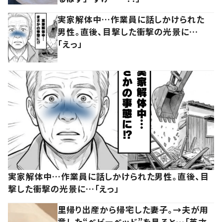
実家解体中…作業員に話しかけられた
男性。直後、目撃した衝撃の光景に…
「えっ」
実家解体中…作業員に話しかけられた男性。直後、目
撃した衝撃の光景に…「えっ」
里帰り出産から帰宅した妻子。→夫が用
意した“ベビーベッド”を見ると…「英才