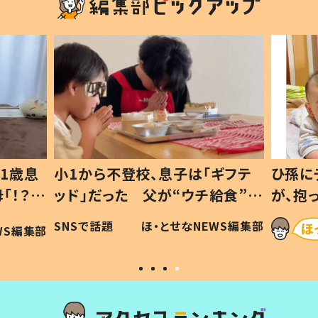
1歳息
小1から不登校、息子は「ギフテ
ひ孫に
「！？」
ッド」だった 父が“ウチ給食”を
が、抱
に「可愛
作り続ける理由とは #令和の親
「涙が
SNSで話題
ほ・とせなNEWS編集部
WS編集部
#令和の子
い」