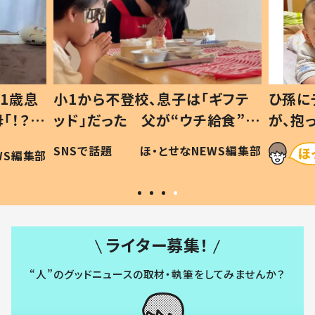
1歳息
小1から不登校、息子は「ギフテ
ひ孫に
「！？」
ッド」だった 父が“ウチ給食”を
が、抱
に「可愛
作り続ける理由とは #令和の親
「涙が
SNSで話題
ほ・とせなNEWS編集部
WS編集部
#令和の子
い」
ライター募集！
“人”のグッドニュースの取材・執筆をしてみませんか？