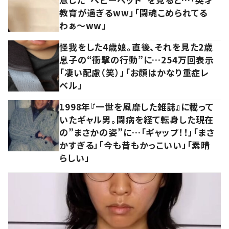
教育が過ぎるww」「闘魂こめられてる
わぁ～ww」
怪我をした4歳娘。直後、それを見た2歳
息子の“衝撃の行動”に…254万回表示
「凄い配慮（笑）」「お顔はかなり重症レ
ベル」
1998年『一世を風靡した雑誌』に載って
いたギャル男。闘病を経て転身した現在
の”まさかの姿”に…「ギャップ！！」「まさ
かすぎる」「今も昔もかっこいい」「素晴
らしい」