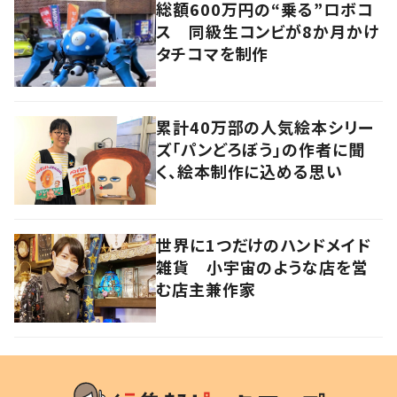
総額600万円の“乗る”ロボコ
ス 同級生コンビが8か月かけ
タチコマを制作
累計40万部の人気絵本シリー
ズ「パンどろぼう」の作者に聞
く、絵本制作に込める思い
世界に1つだけのハンドメイド
雑貨 小宇宙のような店を営
む店主兼作家