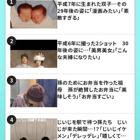
平成7年に生まれた双子…その
29年後の姿に「漫画みたい」「素
敵すぎる」
平成6年に撮った2ショット 30
年後の姿に…「美男美女」「こん
な夫婦になりたい」
孫のためにお弁当を作った祖
母 孫が絶賛したお弁当に「美
味しそう」「お弁当すごい」
じいじを駅で待つ孫たち じい
じが来た瞬間…！？「じいじイケ
メン」「デレッデレ」「嬉しくて可