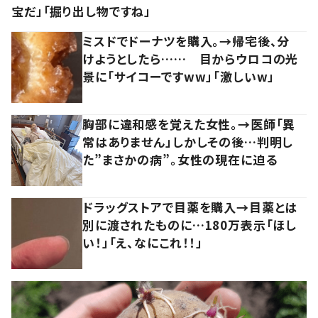
宝だ」「掘り出し物ですね」
ミスドでドーナツを購入。→帰宅後、分
けようとしたら…… 目からウロコの光
景に「サイコーですww」「激しいw」
胸部に違和感を覚えた女性。→医師「異
常はありません」しかしその後…判明し
た”まさかの病”。女性の現在に迫る
ドラッグストアで目薬を購入→目薬とは
別に渡されたものに…180万表示「ほし
い！」「え、なにこれ！！」