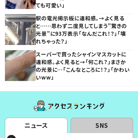
ても可愛い」
駅の電光掲示板に違和感。→よく見る
と……思わず二度見してしまう”驚きの
光景”に93万表示「なんだこれ！？」「壊
れちゃった？」
スーパーで買ったシャインマスカットに
違和感。よく見ると→「何これ？」まさか
の光景に…「こんなところに！？」「かわい
いww」
ニュース
SNS