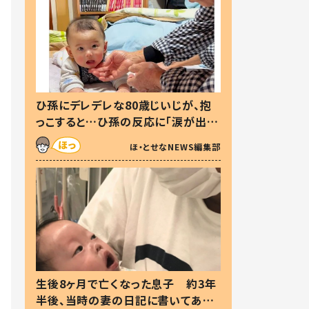
ひ孫にデレデレな80歳じいじが、抱
っこすると…ひ孫の反応に「涙が出ま
した」「可愛くて仕方ない」
ほ・とせなNEWS編集部
生後8ヶ月で亡くなった息子 約3年
半後、当時の妻の日記に書いてあっ