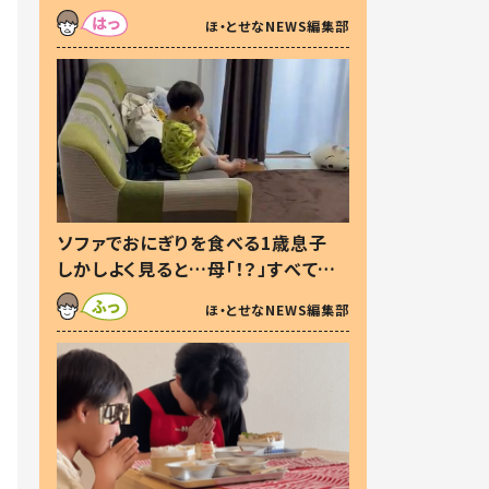
た本音とは
ほ・とせなNEWS編集部
ソファでおにぎりを食べる1歳息子
しかしよく見ると…母「！？」すべてを
察した母の投稿に「可愛いから許
ほ・とせなNEWS編集部
す！」「現行犯〜」