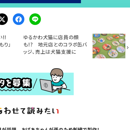
い!!
ゆるかわ犬猫に店員の顔
もり」
も!? 地元店とのコラボ缶バ
ッジ、売上は犬猫支援に
具が話題 おばあちゃんが孫のため刺繍で製作！