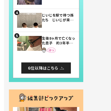
賛したお弁当に「美
味しそう」「お弁当す
ごい」
じいじを駅で待つ孫
たち じいじが来た
瞬間…！？「じいじイ
ケメン」「デレッデレ」
「嬉しくて可愛くてた
生後8ヶ月で亡くなっ
まらない」「幸せにな
た息子 約3年半
れる」
後、当時の妻の日記
に書いてあった本音
とは
6位以降はこちら