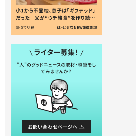
小1から不登校、息子は「ギフテッド」
だった 父が“ウチ給食”を作り続け
る理由とは #令和の親 #令和の子
SNSで話題
ほ・とせなNEWS編集部
ライター募集！
“人”のグッドニュースの取材・執筆をし
てみませんか？
お問い合わせページへ