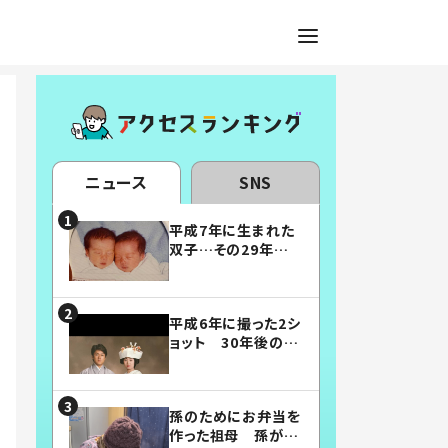
ニュース
SNS
平成7年に生まれた
双子…その29年後
の姿に「漫画みたい」
「素敵すぎる」
平成6年に撮った2シ
ョット 30年後の姿
に…「美男美女」「こ
んな夫婦になりた
い」
孫のためにお弁当を
作った祖母 孫が絶