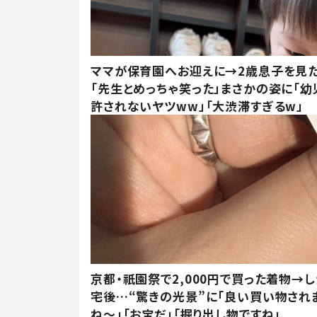
ママが保育園へお迎えに→2歳息子を見
「先生とめっちゃ笑った」まさかの姿に「幼
許されないヤツww」「大渋滞すぎるw」
京都・祇園祭で2,000円で買った着物→
宅後…“驚きの光景”に「良い買い物され
ね～」「お宝だ」「掘り出し物ですね」