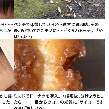
たら……
ベンチで休憩していると…遠方に違和感。その
児しか
後、近付いてきたモノに……「ぐぅわぁッッッ」「や
ばいよ…」
しかし帰
ミスドでドーナツを購入。→帰宅後、分けようとし
ました
たら…… 目からウロコの光景に「サイコーです
ww」「激しいw」