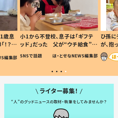
1歳息
小1から不登校、息子は「ギフテ
ひ孫に
「！？」
ッド」だった 父が“ウチ給食”を
が、抱
に「可愛
作り続ける理由とは #令和の親
「涙が
SNSで話題
ほ・とせなNEWS編集部
WS編集部
#令和の子
い」
ライター募集！
“人”のグッドニュースの取材・執筆をしてみませんか？