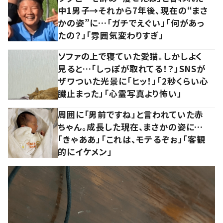
中1男子→それから7年後、現在の“まさ
かの姿”に…「ガチでえぐい」「何があっ
たの？」「雰囲気変わりすぎ」
ソファの上で寝ていた愛猫。しかしよく
見ると…「しっぽが取れてる！？」SNSが
ザワついた光景に「ヒッ！」「2秒くらい心
臓止まった」「心霊写真より怖い」
周囲に「男前ですね」と言われていた赤
ちゃん。成長した現在、まさかの姿に…
「きゃああ」「これは、モテるぞぉ」「客観
的にイケメン」