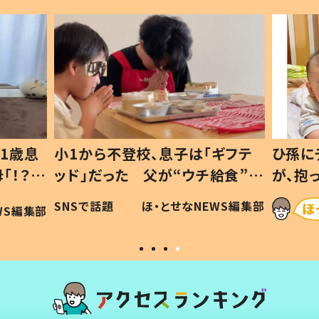
1歳息
小1から不登校、息子は「ギフテ
ひ孫に
「！？」
ッド」だった 父が“ウチ給食”を
が、抱
に「可愛
作り続ける理由とは #令和の親
「涙が
SNSで話題
ほ・とせなNEWS編集部
WS編集部
#令和の子
い」