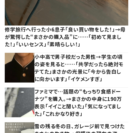
修学旅行へ行った小6息子「良い買い物をした！」→母
が驚愕した“まさかの購入品”に……「初めて見まし
た！」「いいセンス」「素晴らしい！」
小中高で男子校だった男性→学生の頃
の姿を見ると……「共学だったら絶対モ
テてた」まさかの光景に「今から告白し
に向かいます」「イケメンすぎ」
ファミマで…話題の“もっちり食感ドー
ナツ”を購入。→まさかの中身に190万
表示「イイこと聞いた」「気になってまし
た」「これかなり好き」
雪の残る冬の日、ガレージ前で見つけた