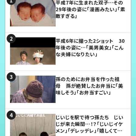
平成7年に生まれた双子…その
29年後の姿に「漫画みたい」「素
敵すぎる」
平成6年に撮った2ショット 30
年後の姿に…「美男美女」「こん
な夫婦になりたい」
孫のためにお弁当を作った祖
母 孫が絶賛したお弁当に「美
味しそう」「お弁当すごい」
じいじを駅で待つ孫たち じい
じが来た瞬間…！？「じいじイケ
メン」「デレッデレ」「嬉しくて可