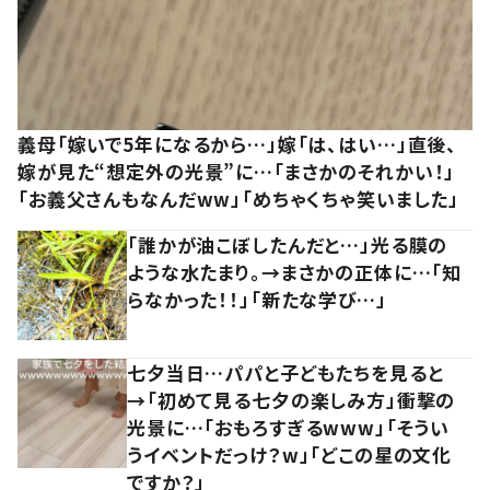
義母「嫁いで5年になるから…」嫁「は、はい…」直後、
嫁が見た“想定外の光景”に…「まさかのそれかい！」
「お義父さんもなんだww」「めちゃくちゃ笑いました」
「誰かが油こぼしたんだと…」光る膜の
ような水たまり。→まさかの正体に…「知
らなかった！！」「新たな学び…」
七夕当日…パパと子どもたちを見ると
→「初めて見る七夕の楽しみ方」衝撃の
光景に…「おもろすぎるwww」「そうい
うイベントだっけ？w」「どこの星の文化
ですか？」