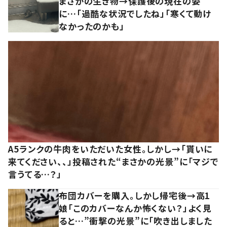
まさかの生き物→保護後の現在の姿
に…「過酷な状況でしたね」「寒くて動け
なかったのかも」
A5ランクの牛肉をいただいた女性。しかし→「貰いに
来てください、、」投稿された“まさかの光景”に「マジで
言うてる…？」
布団カバーを購入。しかし帰宅後→高1
娘「このカバーなんか怖くない？」よく見
ると…”衝撃の光景”に「吹き出しました