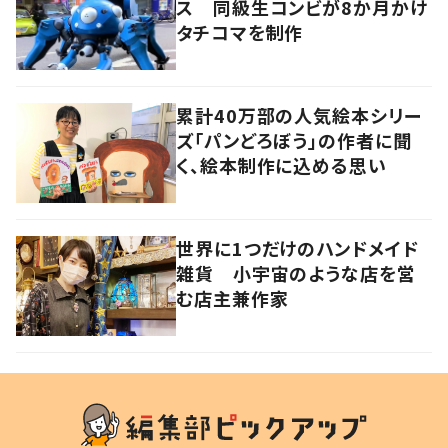
ス 同級生コンビが8か月かけ
タチコマを制作
累計40万部の人気絵本シリー
ズ「パンどろぼう」の作者に聞
く、絵本制作に込める思い
世界に1つだけのハンドメイド
雑貨 小宇宙のような店を営
む店主兼作家