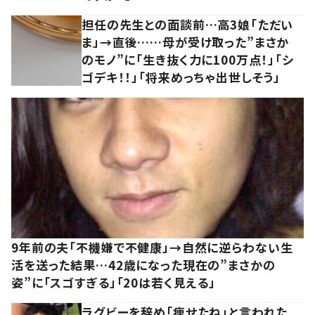
担任の先生との面談前…高3娘「ただい
ま」→直後……母が受け取った”まさか
のモノ”に「生き抜く力に100万点！」「シ
ゴデキ！！」「将来めっちゃ出世しそう」
9年前の夫「不機嫌で不健康」→自然に逆らわない生
活を送った結果…42歳になった現在の”まさかの
姿”に「スゴすぎる」「20は若く見える」
ラグビーを辞め「痩せたね」と言われた