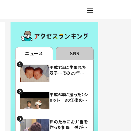
ニュース
SNS
平成7年に生まれた
双子…その29年後
の姿に「漫画みたい」
「素敵すぎる」
平成6年に撮った2シ
ョット 30年後の姿
に…「美男美女」「こ
んな夫婦になりた
い」
孫のためにお弁当を
作った祖母 孫が絶