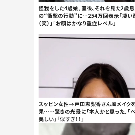
怪我をした4歳娘。直後、それを見た2歳
の“衝撃の行動”に…254万回表示「凄い
（笑）」「お顔はかなり重症レベル」
スッピン女性→戸田恵梨香さん風メイク
果……驚きの光景に「本人かと思った」「
美しい」「似すぎ！！」