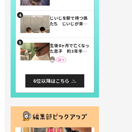
賛したお弁当に「美
味しそう」「お弁当す
ごい」
じいじを駅で待つ孫
たち じいじが来た
瞬間…！？「じいじイ
ケメン」「デレッデレ」
「嬉しくて可愛くてた
生後8ヶ月で亡くなっ
まらない」「幸せにな
た息子 約3年半
れる」
後、当時の妻の日記
に書いてあった本音
とは
6位以降はこちら