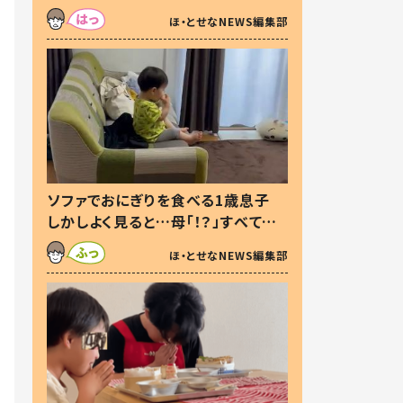
た本音とは
ほ・とせなNEWS編集部
ソファでおにぎりを食べる1歳息子
しかしよく見ると…母「！？」すべてを
察した母の投稿に「可愛いから許
ほ・とせなNEWS編集部
す！」「現行犯〜」