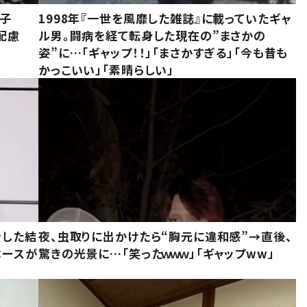
息子
1998年『一世を風靡した雑誌』に載っていたギャ
配慮
ル男。闘病を経て転身した現在の”まさかの
姿”に…「ギャップ！！」「まさかすぎる」「今も昔も
かっこいい」「素晴らしい」
をした結
夜、虫取りに出かけたら“胸元に違和感”→直後、
ベースが
驚きの光景に…「笑ったｗｗｗ」「ギャップww」