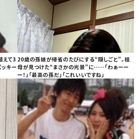
植えて3
20歳の孫娘が帰省のたびにする“隠しごと”。祖
ズッキー
母が見つけた“まさかの光景”に……「わぁーー
ー！」「最高の孫だ」「これいいですね」