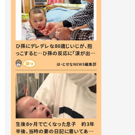
ひ孫にデレデレな80歳じいじが、抱
っこすると…ひ孫の反応に「涙が出ま
した」「可愛くて仕方ない」
ほ・とせなNEWS編集部
生後8ヶ月で亡くなった息子 約3年
半後、当時の妻の日記に書いてあっ