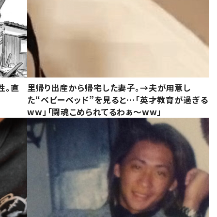
性。直
里帰り出産から帰宅した妻子。→夫が用意し
た“ベビーベッド”を見ると…「英才教育が過ぎる
ww」「闘魂こめられてるわぁ～ww」