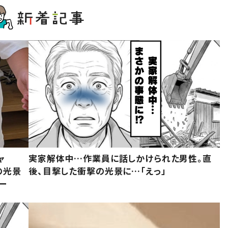
ャ
実家解体中…作業員に話しかけられた男性。直
の光景
後、目撃した衝撃の光景に…「えっ」
ー