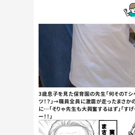
3歳息子を見た保育園の先生「何そのTシ
ツ！？」→職員全員に激震が走ったまさか
に…「そりゃ先生も大興奮するはず」「すげ
ー！！」