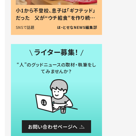
小1から不登校、息子は「ギフテッド」
だった 父が“ウチ給食”を作り続け
る理由とは #令和の親 #令和の子
SNSで話題
ほ・とせなNEWS編集部
ライター募集！
“人”のグッドニュースの取材・執筆をし
てみませんか？
お問い合わせページへ