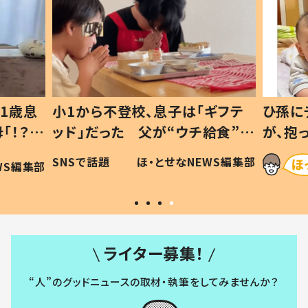
1歳息
小1から不登校、息子は「ギフテ
ひ孫に
「！？」
ッド」だった 父が“ウチ給食”を
が、抱
に「可愛
作り続ける理由とは #令和の親
「涙が
SNSで話題
ほ・とせなNEWS編集部
WS編集部
#令和の子
い」
ライター募集！
“人”のグッドニュースの取材・執筆をしてみませんか？