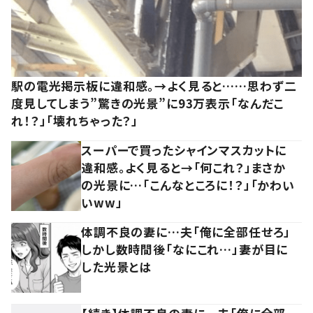
駅の電光掲示板に違和感。→よく見ると……思わず二
度見してしまう”驚きの光景”に93万表示「なんだこ
れ！？」「壊れちゃった？」
スーパーで買ったシャインマスカットに
違和感。よく見ると→「何これ？」まさか
の光景に…「こんなところに！？」「かわい
いww」
体調不良の妻に…夫「俺に全部任せろ」
しかし数時間後「なにこれ…」妻が目に
した光景とは