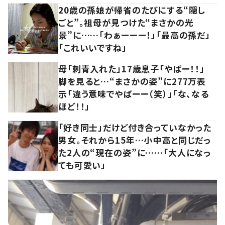
20歳の孫娘が帰省のたびにする“隠し
ごと”。祖母が見つけた“まさかの光
景”に……「わぁーーー！」「最高の孫だ」
「これいいですね」
母「刺青入れた」17歳息子「やばー！！」
脚を見ると…“まさかの姿”に277万表
示「違う意味でやばーー（笑）」「な、なる
ほど！！」
「好き同士」だけど付き合っていなかった
男女。それから15年…小中高と同じだっ
た2人の“現在の姿”に……「大人になっ
ても可愛い」