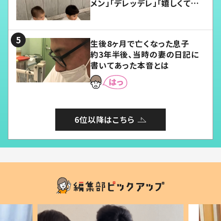
メン」「デレッデレ」「嬉しくて可
愛くてたまらない」「幸せになれ
る」
生後8ヶ月で亡くなった息子
約3年半後、当時の妻の日記に
書いてあった本音とは
6位以降はこちら