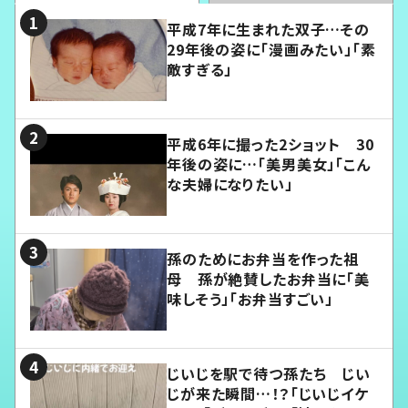
平成7年に生まれた双子…その
29年後の姿に「漫画みたい」「素
敵すぎる」
平成6年に撮った2ショット 30
年後の姿に…「美男美女」「こん
な夫婦になりたい」
孫のためにお弁当を作った祖
母 孫が絶賛したお弁当に「美
味しそう」「お弁当すごい」
じいじを駅で待つ孫たち じい
じが来た瞬間…！？「じいじイケ