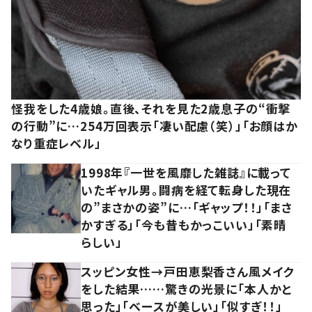
怪我をした4歳娘。直後、それを見た2歳息子の“衝撃
の行動”に…254万回表示「凄い配慮（笑）」「お顔はか
なり重症レベル」
1998年『一世を風靡した雑誌』に載って
いたギャル男。闘病を経て転身した現在
の”まさかの姿”に…「ギャップ！！」「まさ
かすぎる」「今も昔もかっこいい」「素晴
らしい」
スッピン女性→戸田恵梨香さん風メイク
をした結果……驚きの光景に「本人かと
思った」「ベースが美しい」「似すぎ！！」