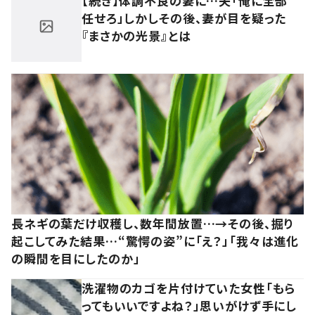
【続き】体調不良の妻に…夫「俺に全部
任せろ」しかしその後、妻が目を疑った
『まさかの光景』とは
長ネギの葉だけ収穫し、数年間放置…→その後、掘り
起こしてみた結果…“驚愕の姿”に「え？」「我々は進化
の瞬間を目にしたのか」
洗濯物のカゴを片付けていた女性「もら
ってもいいですよね？」思いがけず手にし