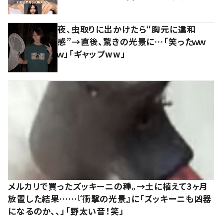
夜、虫取りに出かけたら“胸元に違和
感”→直後、驚きの光景に…「笑ったｗｗ
ｗ」「ギャップww」
メルカリで買ったズッキーニの種。→土に植えて3ヶ月
放置した結果……『衝撃の光景』に「ズッキーニも凶器
になるのか、、」「野太い音！笑」