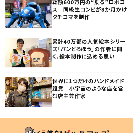
総額600万円の“乗る”ロボコ
ス 同級生コンビが8か月かけ
タチコマを制作
累計40万部の人気絵本シリー
ズ「パンどろぼう」の作者に聞
く、絵本制作に込める思い
世界に1つだけのハンドメイド
雑貨 小宇宙のような店を営
む店主兼作家