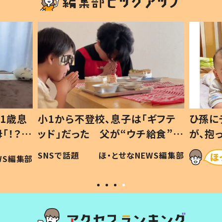
1歳息
小1から不登校、息子は「ギフテ
ひ孫に
「！？」
ッド」だった 父が“ウチ給食”を
が、抱
に「可愛
作り続ける理由とは #令和の親
「涙が
SNSで話題
ほ・とせなNEWS編集部
WS編集部
#令和の子
い」