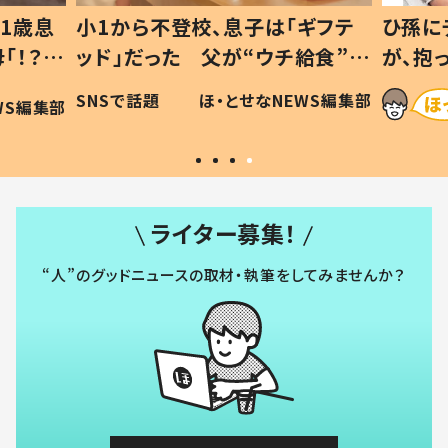
1歳息
小1から不登校、息子は「ギフテ
ひ孫に
「！？」
ッド」だった 父が“ウチ給食”を
が、抱
に「可愛
作り続ける理由とは #令和の親
「涙が
SNSで話題
ほ・とせなNEWS編集部
WS編集部
#令和の子
い」
ライター募集！
“人”のグッドニュースの取材・執筆をしてみませんか？