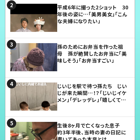
平成6年に撮った2ショット 30
年後の姿に…「美男美女」「こん
な夫婦になりたい」
孫のためにお弁当を作った祖
母 孫が絶賛したお弁当に「美
味しそう」「お弁当すごい」
じいじを駅で待つ孫たち じい
じが来た瞬間…！？「じいじイケ
メン」「デレッデレ」「嬉しくて可
愛くてたまらない」「幸せになれ
る」
生後8ヶ月で亡くなった息子
約3年半後、当時の妻の日記に
書いてあった本音とは