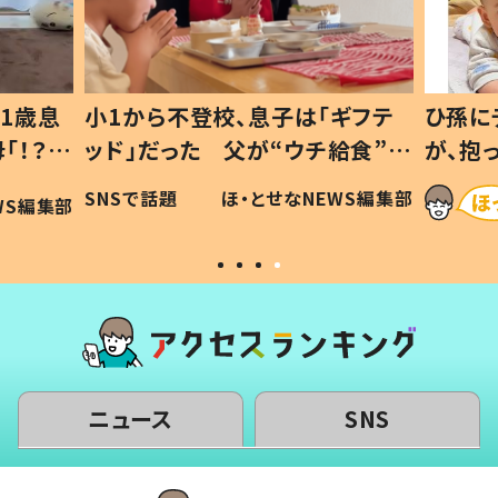
1歳息
小1から不登校、息子は「ギフテ
ひ孫に
「！？」
ッド」だった 父が“ウチ給食”を
が、抱
に「可愛
作り続ける理由とは #令和の親
「涙が
SNSで話題
ほ・とせなNEWS編集部
WS編集部
#令和の子
い」
ニュース
SNS