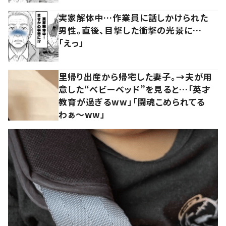
実家解体中…作業員に話しかけられた
男性。直後、目撃した衝撃の光景に…
「えっ」
里帰り出産から帰宅した妻子。→夫が用
意した“ベビーベッド”を見ると…「英才
教育が過ぎるww」「闘魂こめられてる
わぁ～ww」