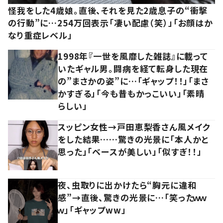
怪我をした4歳娘。直後、それを見た2歳息子の“衝撃
の行動”に…254万回表示「凄い配慮（笑）」「お顔はか
なり重症レベル」
1998年『一世を風靡した雑誌』に載って
いたギャル男。闘病を経て転身した現在
の”まさかの姿”に…「ギャップ！！」「まさ
かすぎる」「今も昔もかっこいい」「素晴
らしい」
スッピン女性→戸田恵梨香さん風メイク
をした結果……驚きの光景に「本人かと
思った」「ベースが美しい」「似すぎ！！」
夜、虫取りに出かけたら“胸元に違和
感”→直後、驚きの光景に…「笑ったｗｗ
ｗ」「ギャップww」