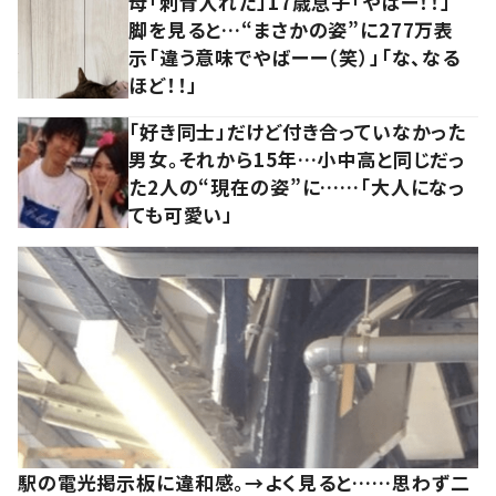
母「刺青入れた」17歳息子「やばー！！」
脚を見ると…“まさかの姿”に277万表
示「違う意味でやばーー（笑）」「な、なる
ほど！！」
「好き同士」だけど付き合っていなかった
男女。それから15年…小中高と同じだっ
た2人の“現在の姿”に……「大人になっ
ても可愛い」
駅の電光掲示板に違和感。→よく見ると……思わず二