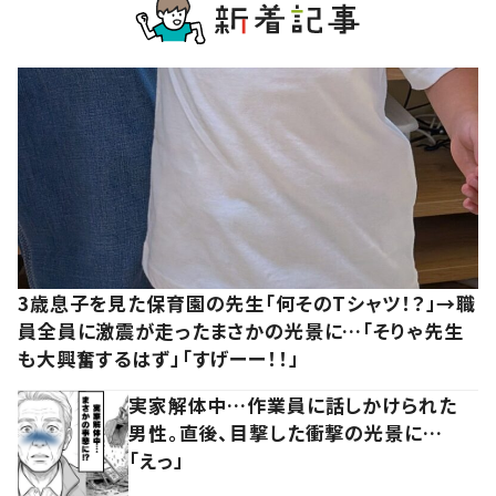
3歳息子を見た保育園の先生「何そのTシャツ！？」→職
員全員に激震が走ったまさかの光景に…「そりゃ先生
も大興奮するはず」「すげーー！！」
実家解体中…作業員に話しかけられた
男性。直後、目撃した衝撃の光景に…
「えっ」