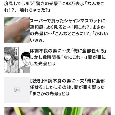
度見してしまう”驚きの光景”に93万表示「なんだこ
れ！？」「壊れちゃった？」
スーパーで買ったシャインマスカットに
違和感。よく見ると→「何これ？」まさか
の光景に…「こんなところに！？」「かわい
いww」
体調不良の妻に…夫「俺に全部任せろ」
しかし数時間後「なにこれ…」妻が目に
した光景とは
【続き】体調不良の妻に…夫「俺に全部
任せろ」しかしその後、妻が目を疑った
『まさかの光景』とは