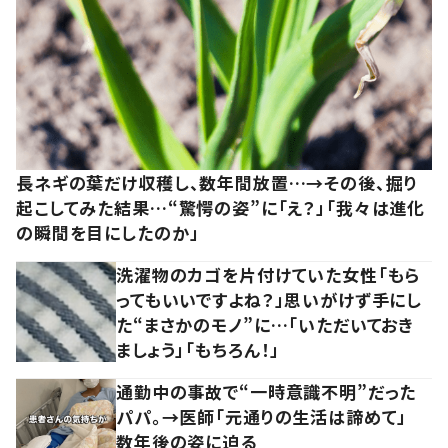
長ネギの葉だけ収穫し、数年間放置…→その後、掘り
起こしてみた結果…“驚愕の姿”に「え？」「我々は進化
の瞬間を目にしたのか」
洗濯物のカゴを片付けていた女性「もら
ってもいいですよね？」思いがけず手にし
た“まさかのモノ”に…「いただいておき
ましょう」「もちろん！」
通勤中の事故で“一時意識不明”だった
パパ。→医師「元通りの生活は諦めて」
数年後の姿に迫る