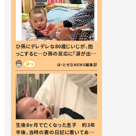
ひ孫にデレデレな80歳じいじが、抱
っこすると…ひ孫の反応に「涙が出ま
した」「可愛くて仕方ない」
ほ・とせなNEWS編集部
生後8ヶ月で亡くなった息子 約3年
半後、当時の妻の日記に書いてあっ