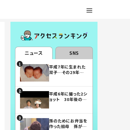
ニュース
SNS
平成7年に生まれた
双子…その29年後
の姿に「漫画みたい」
「素敵すぎる」
平成6年に撮った2シ
ョット 30年後の姿
に…「美男美女」「こ
んな夫婦になりた
い」
孫のためにお弁当を
作った祖母 孫が絶