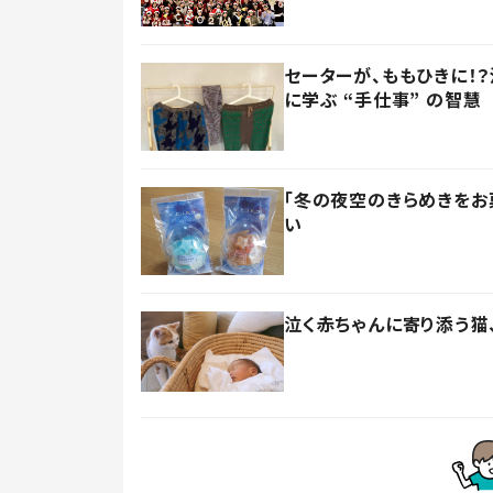
セーターが、ももひきに！
に学ぶ “手仕事” の智慧
「冬の夜空のきらめきをお
い
泣く赤ちゃんに寄り添う猫