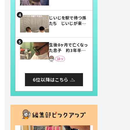
賛したお弁当に「美
味しそう」「お弁当す
ごい」
じいじを駅で待つ孫
たち じいじが来た
瞬間…！？「じいじイ
ケメン」「デレッデレ」
「嬉しくて可愛くてた
生後8ヶ月で亡くなっ
まらない」「幸せにな
た息子 約3年半
れる」
後、当時の妻の日記
に書いてあった本音
とは
6位以降はこちら