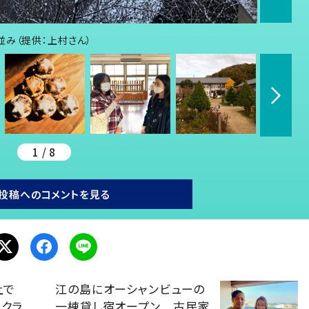
み（提供：上村さん）
1 / 8
投稿へのコメントを見る
上で
江の島にオーシャンビューの
たクラ
一棟貸し宿オープン 古民家