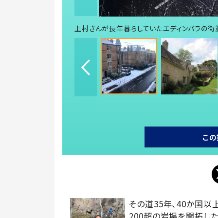
上村さんが長年暮らしていたエディンバラの街並
この
その道35年、40か国以
200超の岩場を開拓し