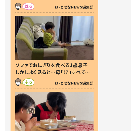
た本音とは
ほ・とせなNEWS編集部
ソファでおにぎりを食べる1歳息子
しかしよく見ると…母「！？」すべてを
察した母の投稿に「可愛いから許
ほ・とせなNEWS編集部
す！」「現行犯〜」