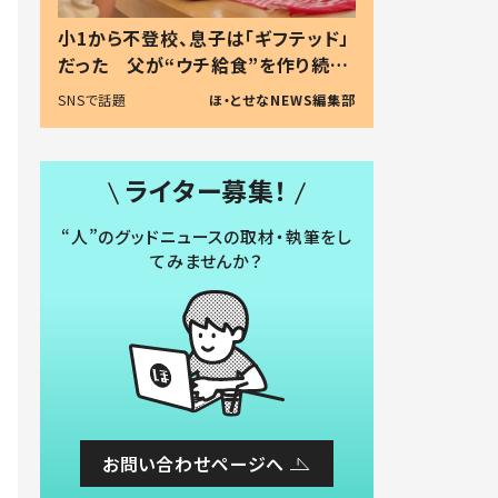
小1から不登校、息子は「ギフテッド」
だった 父が“ウチ給食”を作り続け
る理由とは #令和の親 #令和の子
SNSで話題
ほ・とせなNEWS編集部
ライター募集！
“人”のグッドニュースの取材・執筆をし
てみませんか？
お問い合わせページへ