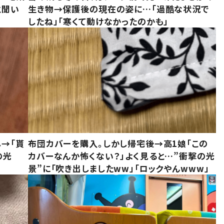
と聞い
生き物→保護後の現在の姿に…「過酷な状況で
したね」「寒くて動けなかったのかも」
し→「貰
布団カバーを購入。しかし帰宅後→高1娘「この
の光
カバーなんか怖くない？」よく見ると…”衝撃の光
景”に「吹き出しましたww」「ロックやんwww」