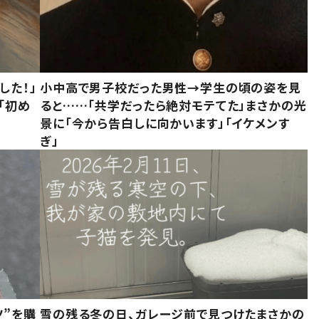
した！」
小中高で男子校だった男性→学生の頃の姿を見
「初め
ると……「共学だったら絶対モテてた」まさかの光
」
景に「今から告白しに向かいます」「イケメンす
ぎ」
ツ”を購
雪の残る冬の日、ガレージ前で見つけたまさかの