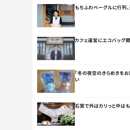
もちふわベーグルに行列、
カフェ運営にエコバッグ開
「冬の夜空のきらめきをお
い
石窯で外はカリっと中はも