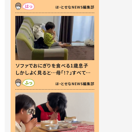
た本音とは
ほ・とせなNEWS編集部
ソファでおにぎりを食べる1歳息子
しかしよく見ると…母「！？」すべてを
察した母の投稿に「可愛いから許
ほ・とせなNEWS編集部
す！」「現行犯〜」