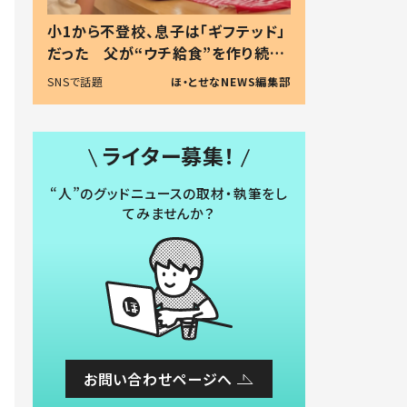
小1から不登校、息子は「ギフテッド」
だった 父が“ウチ給食”を作り続け
る理由とは #令和の親 #令和の子
SNSで話題
ほ・とせなNEWS編集部
ライター募集！
“人”のグッドニュースの取材・執筆をし
てみませんか？
お問い合わせページへ