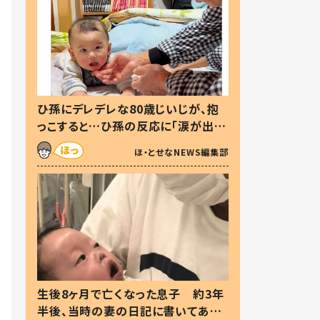
ひ孫にデレデレな80歳じいじが、抱
っこすると…ひ孫の反応に「涙が出ま
した」「可愛くて仕方ない」
ほ・とせなNEWS編集部
生後8ヶ月で亡くなった息子 約3年
半後、当時の妻の日記に書いてあっ