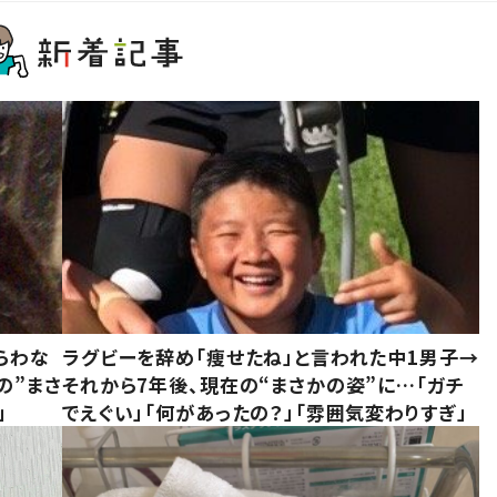
らわな
ラグビーを辞め「痩せたね」と言われた中1男子→
の”まさ
それから7年後、現在の“まさかの姿”に…「ガチ
」
でえぐい」「何があったの？」「雰囲気変わりすぎ」