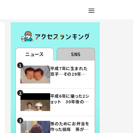
ニュース
SNS
平成7年に生まれた
双子…その29年後
の姿に「漫画みたい」
「素敵すぎる」
平成6年に撮った2シ
ョット 30年後の姿
に…「美男美女」「こ
んな夫婦になりた
い」
孫のためにお弁当を
作った祖母 孫が絶