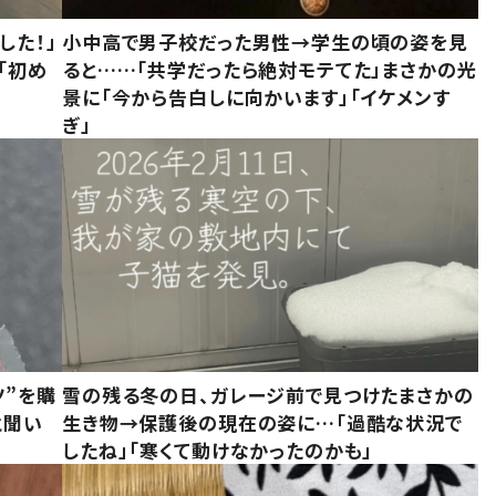
した！」
小中高で男子校だった男性→学生の頃の姿を見
「初め
ると……「共学だったら絶対モテてた」まさかの光
」
景に「今から告白しに向かいます」「イケメンす
ぎ」
ツ”を購
雪の残る冬の日、ガレージ前で見つけたまさかの
と聞い
生き物→保護後の現在の姿に…「過酷な状況で
したね」「寒くて動けなかったのかも」