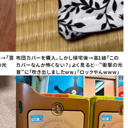
し→「貰
布団カバーを購入。しかし帰宅後→高1娘「この
の光
カバーなんか怖くない？」よく見ると…”衝撃の光
景”に「吹き出しましたww」「ロックやんwww」