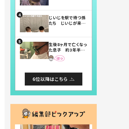
賛したお弁当に「美
味しそう」「お弁当す
ごい」
じいじを駅で待つ孫
たち じいじが来た
瞬間…！？「じいじイ
ケメン」「デレッデレ」
「嬉しくて可愛くてた
生後8ヶ月で亡くなっ
まらない」「幸せにな
た息子 約3年半
れる」
後、当時の妻の日記
に書いてあった本音
とは
6位以降はこちら