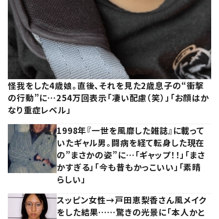
怪我をした4歳娘。直後、それを見た2歳息子の“衝撃
の行動”に…254万回表示「凄い配慮（笑）」「お顔はか
なり重症レベル」
1998年『一世を風靡した雑誌』に載って
いたギャル男。闘病を経て転身した現在
の”まさかの姿”に…「ギャップ！！」「まさ
かすぎる」「今も昔もかっこいい」「素晴
らしい」
スッピン女性→戸田恵梨香さん風メイク
をした結果……驚きの光景に「本人かと