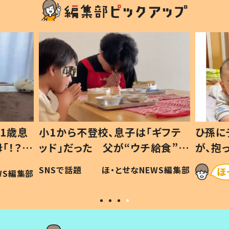
1歳息
小1から不登校、息子は「ギフテ
ひ孫に
「！？」
ッド」だった 父が“ウチ給食”を
が、抱
に「可愛
作り続ける理由とは #令和の親
「涙が
SNSで話題
ほ・とせなNEWS編集部
WS編集部
#令和の子
い」