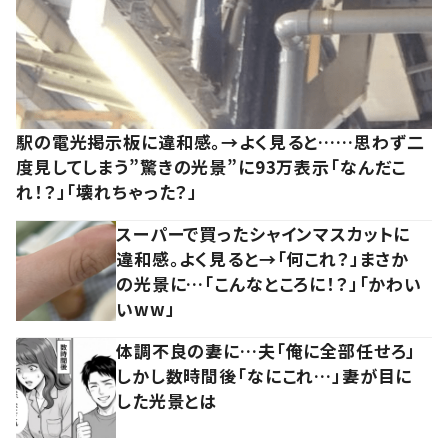
駅の電光掲示板に違和感。→よく見ると……思わず二
度見してしまう”驚きの光景”に93万表示「なんだこ
れ！？」「壊れちゃった？」
スーパーで買ったシャインマスカットに
違和感。よく見ると→「何これ？」まさか
の光景に…「こんなところに！？」「かわい
いww」
体調不良の妻に…夫「俺に全部任せろ」
しかし数時間後「なにこれ…」妻が目に
した光景とは