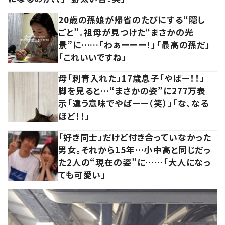
20歳の孫娘が帰省のたびにする“隠し
ごと”。祖母が見つけた“まさかの光
景”に……「わぁーーー！」「最高の孫だ」
「これいいですね」
母「刺青入れた」17歳息子「やばー！！」
脚を見ると…“まさかの姿”に277万表
示「違う意味でやばーー（笑）」「な、なる
ほど！！」
「好き同士」だけど付き合っていなかった
男女。それから15年…小中高と同じだっ
た2人の“現在の姿”に……「大人になっ
ても可愛い」