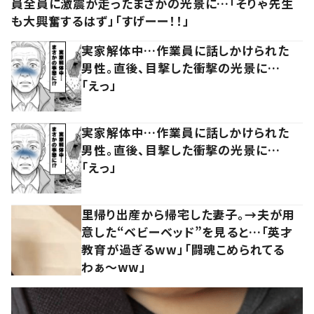
員全員に激震が走ったまさかの光景に…「そりゃ先生
も大興奮するはず」「すげーー！！」
実家解体中…作業員に話しかけられた
男性。直後、目撃した衝撃の光景に…
「えっ」
実家解体中…作業員に話しかけられた
男性。直後、目撃した衝撃の光景に…
「えっ」
里帰り出産から帰宅した妻子。→夫が用
意した“ベビーベッド”を見ると…「英才
教育が過ぎるww」「闘魂こめられてる
わぁ～ww」