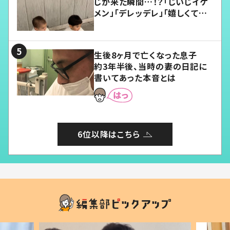
じが来た瞬間…！？「じいじイケ
メン」「デレッデレ」「嬉しくて可
愛くてたまらない」「幸せになれ
る」
生後8ヶ月で亡くなった息子
約3年半後、当時の妻の日記に
書いてあった本音とは
6位以降はこちら