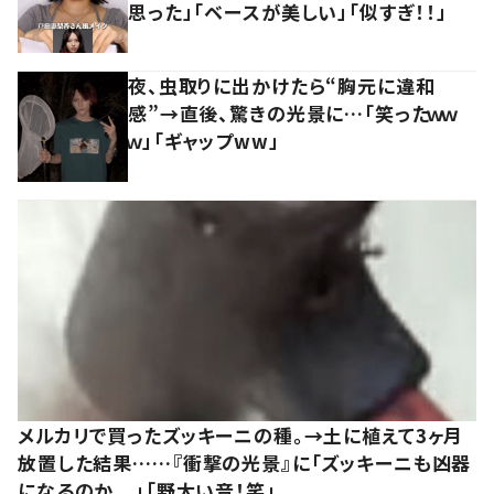
思った」「ベースが美しい」「似すぎ！！」
夜、虫取りに出かけたら“胸元に違和
感”→直後、驚きの光景に…「笑ったｗｗ
ｗ」「ギャップww」
メルカリで買ったズッキーニの種。→土に植えて3ヶ月
放置した結果……『衝撃の光景』に「ズッキーニも凶器
になるのか、、」「野太い音！笑」