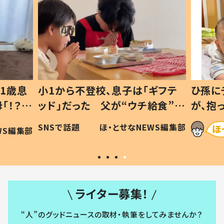
1歳息
小1から不登校、息子は「ギフテ
ひ孫に
「！？」
ッド」だった 父が“ウチ給食”を
が、抱
に「可愛
作り続ける理由とは #令和の親
「涙が
SNSで話題
ほ・とせなNEWS編集部
WS編集部
#令和の子
い」
ライター募集！
“人”のグッドニュースの取材・執筆をしてみませんか？