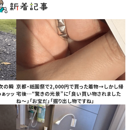
次の瞬
京都・祇園祭で2,000円で買った着物→しかし帰
わぁッッ
宅後…“驚きの光景”に「良い買い物されました
ね～」「お宝だ」「掘り出し物ですね」