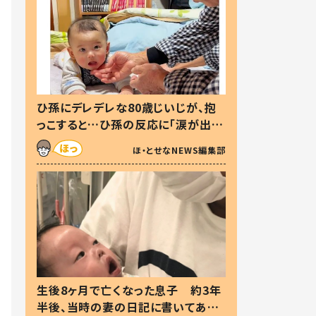
ひ孫にデレデレな80歳じいじが、抱
っこすると…ひ孫の反応に「涙が出ま
した」「可愛くて仕方ない」
ほ・とせなNEWS編集部
生後8ヶ月で亡くなった息子 約3年
半後、当時の妻の日記に書いてあっ