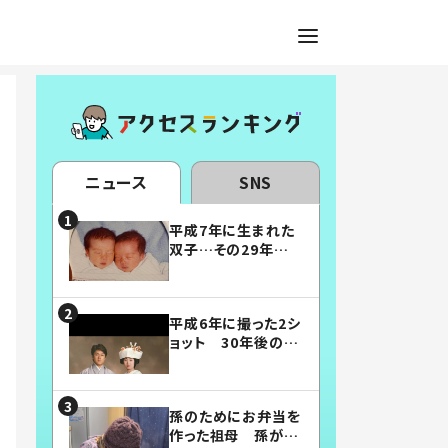
ニュース
SNS
平成7年に生まれた
双子…その29年後
の姿に「漫画みたい」
「素敵すぎる」
平成6年に撮った2シ
ョット 30年後の姿
に…「美男美女」「こ
んな夫婦になりた
い」
孫のためにお弁当を
作った祖母 孫が絶