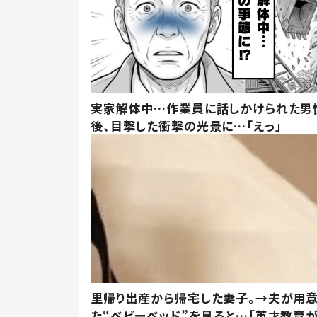
実家解体中…作業員に話しかけられた男
後、目撃した衝撃の光景に…「えっ」
里帰り出産から帰宅した妻子。→夫が用
た“ベビーベッド”を見ると…「英才教育