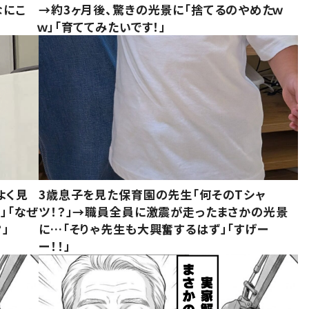
なにこ
→約3ヶ月後、驚きの光景に「捨てるのやめたｗ
ｗ」「育ててみたいです！」
よく見
3歳息子を見た保育園の先生「何そのTシャ
」「なぜ
ツ！？」→職員全員に激震が走ったまさかの光景
」
に…「そりゃ先生も大興奮するはず」「すげー
ー！！」