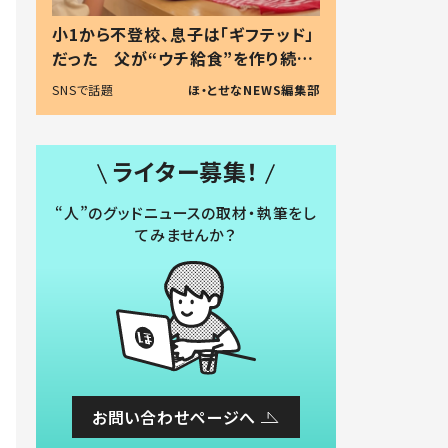
小1から不登校、息子は「ギフテッド」
だった 父が“ウチ給食”を作り続け
る理由とは #令和の親 #令和の子
SNSで話題
ほ・とせなNEWS編集部
ライター募集！
“人”のグッドニュースの取材・執筆をし
てみませんか？
お問い合わせページへ