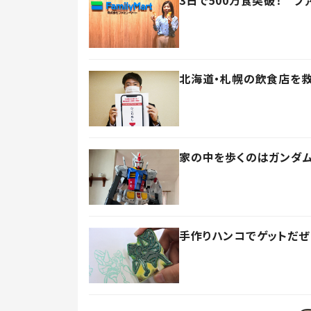
3日で500万食突破！ フ
北海道・札幌の飲食店を
家の中を歩くのはガンダム
手作りハンコでゲットだぜ