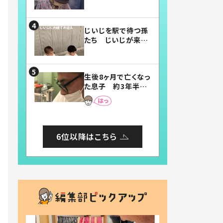
賛したお弁当に「美
味しそう」「お弁当す
ごい」
じいじを駅で待つ孫
たち じいじが来た
瞬間…！？「じいじイ
ケメン」「デレッデレ」
「嬉しくて可愛くてた
生後8ヶ月で亡くなっ
まらない」「幸せにな
た息子 約3年半
れる」
後、当時の妻の日記
に書いてあった本音
とは
6位以降はこちら