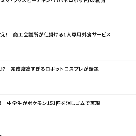
ァミマ・クリスピーチキン「ハバネロホット」の裏側
救え！ 商工会議所が仕掛ける1人専用外食サービス
!? 完成度高すぎるロボットコスプレが話題
！ 中学生がポケモン151匹を消しゴムで再現