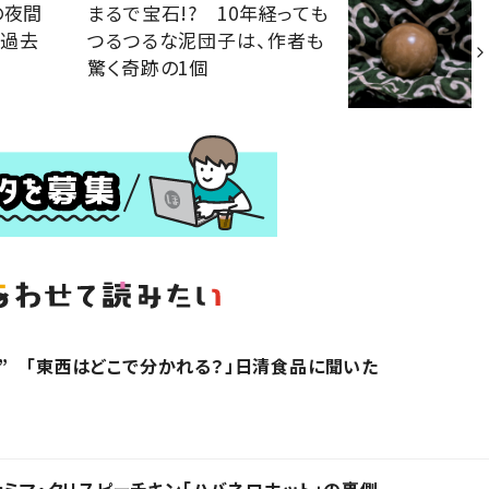
の夜間
まるで宝石!? 10年経っても
は過去
つるつるな泥団子は、作者も
驚く奇跡の1個
” 「東西はどこで分かれる？」日清食品に聞いた