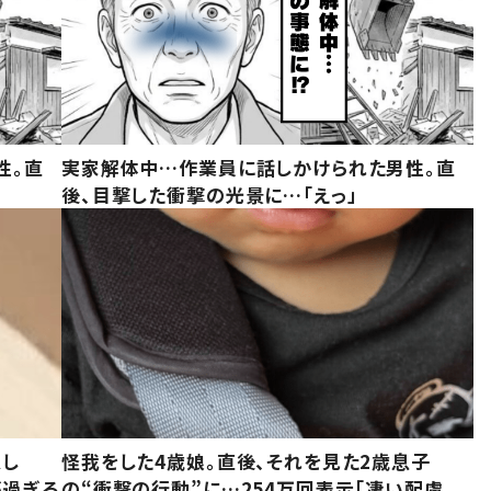
性。直
実家解体中…作業員に話しかけられた男性。直
後、目撃した衝撃の光景に…「えっ」
意し
怪我をした4歳娘。直後、それを見た2歳息子
が過ぎる
の“衝撃の行動”に…254万回表示「凄い配慮