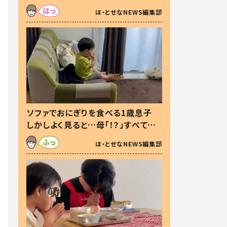
た本音とは
ほ・とせなNEWS編集部
ソファでおにぎりを食べる1歳息子
しかしよく見ると…母「！？」すべてを
察した母の投稿に「可愛いから許
ほ・とせなNEWS編集部
す！」「現行犯〜」