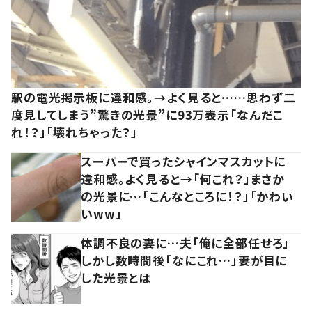
駅の電光掲示板に違和感。→よく見ると……思わず二
度見してしまう”驚きの光景”に93万表示「なんだこ
れ！？」「壊れちゃった？」
スーパーで買ったシャインマスカットに
違和感。よく見ると→「何これ？」まさか
の光景に…「こんなところに！？」「かわい
いww」
体調不良の妻に…夫「俺に全部任せろ」
しかし数時間後「なにこれ…」妻が目に
した光景とは