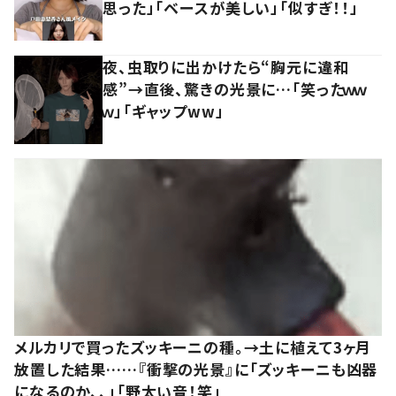
思った」「ベースが美しい」「似すぎ！！」
夜、虫取りに出かけたら“胸元に違和
感”→直後、驚きの光景に…「笑ったｗｗ
ｗ」「ギャップww」
メルカリで買ったズッキーニの種。→土に植えて3ヶ月
放置した結果……『衝撃の光景』に「ズッキーニも凶器
になるのか、、」「野太い音！笑」