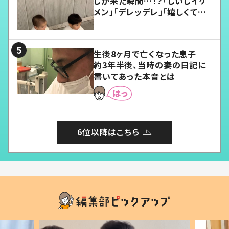
じが来た瞬間…！？「じいじイケ
メン」「デレッデレ」「嬉しくて可
愛くてたまらない」「幸せになれ
る」
生後8ヶ月で亡くなった息子
約3年半後、当時の妻の日記に
書いてあった本音とは
6位以降はこちら