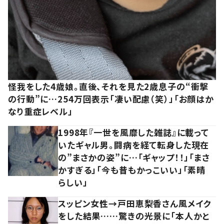
怪我をした4歳娘。直後、それを見た2歳息子の“衝撃
の行動”に…254万回表示「凄い配慮（笑）」「お顔はか
なり重症レベル」
1998年『一世を風靡した雑誌』に載って
いたギャル男。闘病を経て転身した現在
の”まさかの姿”に…「ギャップ！！」「まさ
かすぎる」「今も昔もかっこいい」「素晴
らしい」
スッピン女性→戸田恵梨香さん風メイク
をした結果……驚きの光景に「本人かと