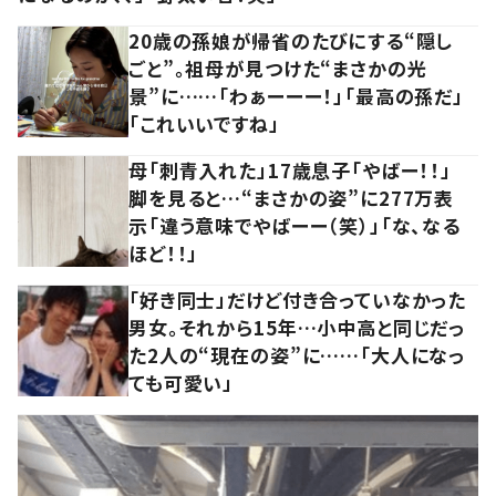
20歳の孫娘が帰省のたびにする“隠し
ごと”。祖母が見つけた“まさかの光
景”に……「わぁーーー！」「最高の孫だ」
「これいいですね」
母「刺青入れた」17歳息子「やばー！！」
脚を見ると…“まさかの姿”に277万表
示「違う意味でやばーー（笑）」「な、なる
ほど！！」
「好き同士」だけど付き合っていなかった
男女。それから15年…小中高と同じだっ
た2人の“現在の姿”に……「大人になっ
ても可愛い」