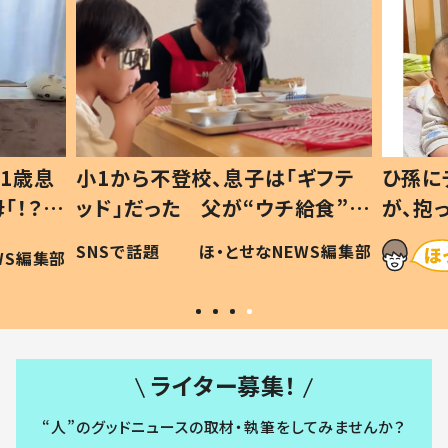
1歳息
小1から不登校、息子は「ギフテ
ひ孫に
「！？」
ッド」だった 父が“ウチ給食”を
が、抱
に「可愛
作り続ける理由とは #令和の親
「涙が
SNSで話題
ほ・とせなNEWS編集部
WS編集部
#令和の子
い」
ライター募集！
“人”のグッドニュースの取材・執筆をしてみませんか？