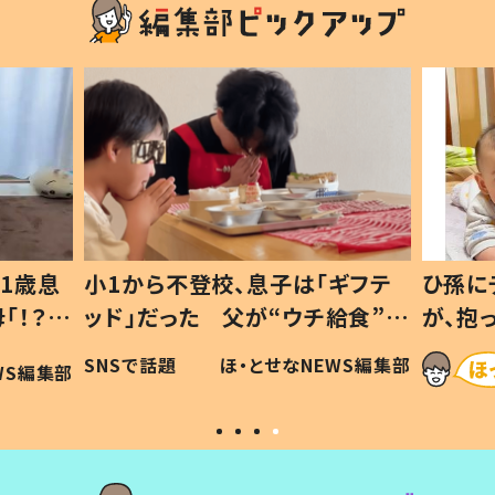
1歳息
小1から不登校、息子は「ギフテ
ひ孫に
「！？」
ッド」だった 父が“ウチ給食”を
が、抱
に「可愛
作り続ける理由とは #令和の親
「涙が
SNSで話題
ほ・とせなNEWS編集部
WS編集部
#令和の子
い」