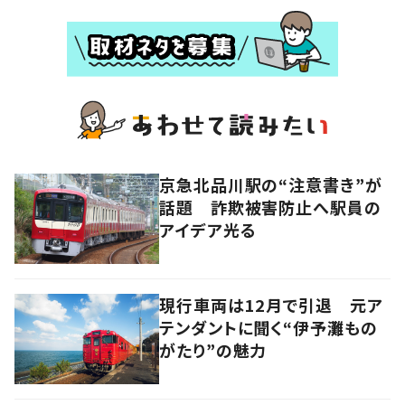
京急北品川駅の“注意書き”が
話題 詐欺被害防止へ駅員の
アイデア光る
現行車両は12月で引退 元ア
テンダントに聞く“伊予灘もの
がたり”の魅力