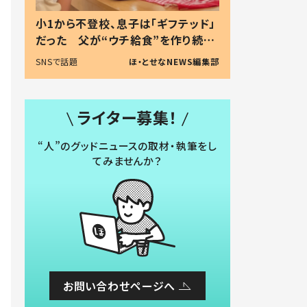
小1から不登校、息子は「ギフテッド」
だった 父が“ウチ給食”を作り続け
る理由とは #令和の親 #令和の子
SNSで話題
ほ・とせなNEWS編集部
ライター募集！
“人”のグッドニュースの取材・執筆をし
てみませんか？
お問い合わせページへ