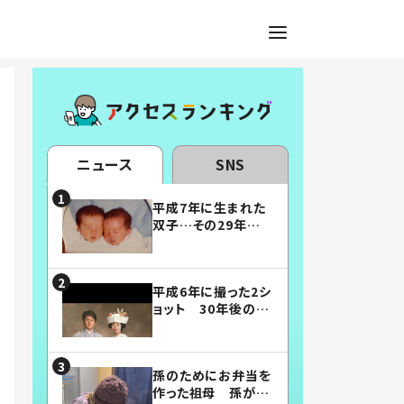
ニュース
SNS
平成7年に生まれた
双子…その29年後
の姿に「漫画みたい」
「素敵すぎる」
平成6年に撮った2シ
ョット 30年後の姿
に…「美男美女」「こ
んな夫婦になりた
い」
孫のためにお弁当を
作った祖母 孫が絶