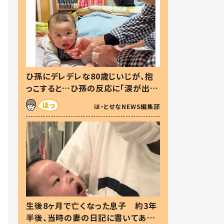
ひ孫にデレデレな80歳じいじが、抱
っこすると…ひ孫の反応に「涙が出ま
した」「可愛くて仕方ない」
ほ・とせなNEWS編集部
生後8ヶ月で亡くなった息子 約3年
半後、当時の妻の日記に書いてあっ