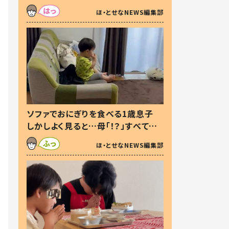
た本音とは
ほ・とせなNEWS編集部
ソファでおにぎりを食べる1歳息子
しかしよく見ると…母「！？」すべてを
察した母の投稿に「可愛いから許
ほ・とせなNEWS編集部
す！」「現行犯〜」