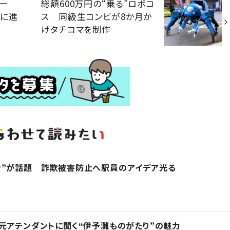
ビー
総額600万円の“乗る”ロボコ
前に進
ス 同級生コンビが8か月か
けタチコマを制作
き”が話題 詐欺被害防止へ駅員のアイデア光る
元アテンダントに聞く“伊予灘ものがたり”の魅力