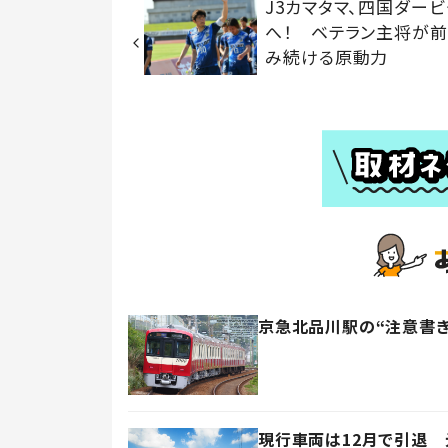
J3カマタマ、四国ダー
へ！ ベテラン主将が
み続ける原動力
京急北品川駅の“注意書
現行車両は12月で引退 