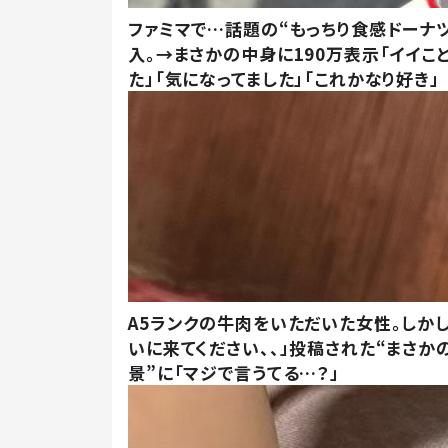
ファミマで…話題の“もっちり食感ドーナ
入。→まさかの中身に190万表示「イイこ
た」「気になってました」「これかなり好き」
A5ランクの牛肉をいただいた女性。しか
いに来てください、、」投稿された“まさか
景”に「マジで言うてる…？」