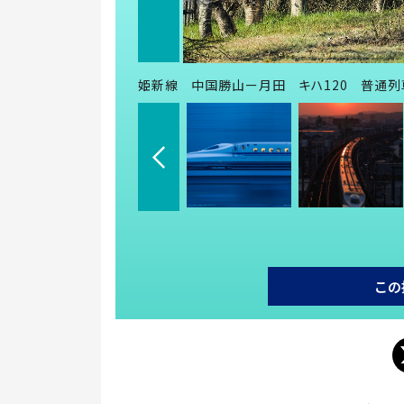
姫新線 中国勝山ー月田 キハ120 普通列車(C)20
この