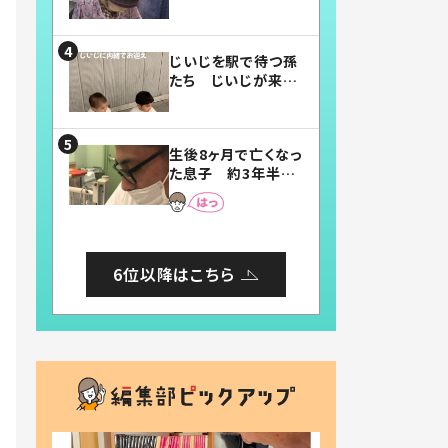
賛したお弁当に「美
味しそう」「お弁当す
ごい」
じいじを駅で待つ孫
たち じいじが来た
瞬間…！？「じいじイ
ケメン」「デレッデレ」
「嬉しくて可愛くてた
生後8ヶ月で亡くなっ
まらない」「幸せにな
た息子 約3年半
れる」
後、当時の妻の日記
に書いてあった本音
とは
6位以降はこちら