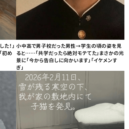
した！」
小中高で男子校だった男性→学生の頃の姿を見
「初め
ると……「共学だったら絶対モテてた」まさかの光
」
景に「今から告白しに向かいます」「イケメンす
ぎ」