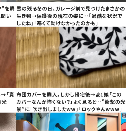
ツ”を購
雪の残る冬の日、ガレージ前で見つけたまさかの
と聞い
生き物→保護後の現在の姿に…「過酷な状況で
したね」「寒くて動けなかったのかも」
し→「貰
布団カバーを購入。しかし帰宅後→高1娘「この
の光
カバーなんか怖くない？」よく見ると…”衝撃の光
景”に「吹き出しましたww」「ロックやんwww」