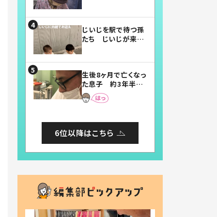
賛したお弁当に「美
味しそう」「お弁当す
ごい」
じいじを駅で待つ孫
たち じいじが来た
瞬間…！？「じいじイ
ケメン」「デレッデレ」
「嬉しくて可愛くてた
生後8ヶ月で亡くなっ
まらない」「幸せにな
た息子 約3年半
れる」
後、当時の妻の日記
に書いてあった本音
とは
6位以降はこちら