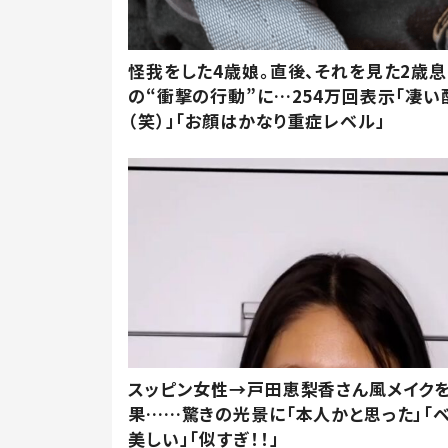
怪我をした4歳娘。直後、それを見た2歳
の“衝撃の行動”に…254万回表示「凄い
（笑）」「お顔はかなり重症レベル」
スッピン女性→戸田恵梨香さん風メイク
果……驚きの光景に「本人かと思った」「
美しい」「似すぎ！！」