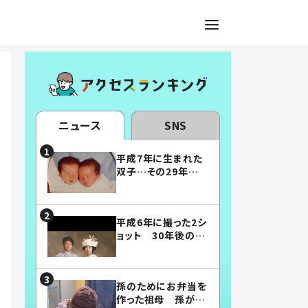
ニュース
SNS
平成7年に生まれた
双子…その29年後
の姿に「漫画みたい」
「素敵すぎる」
平成6年に撮った2シ
ョット 30年後の姿
に…「美男美女」「こ
んな夫婦になりた
い」
孫のためにお弁当を
作った祖母 孫が絶