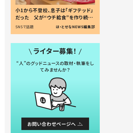
小1から不登校、息子は「ギフテッド」
だった 父が“ウチ給食”を作り続け
る理由とは #令和の親 #令和の子
SNSで話題
ほ・とせなNEWS編集部
ライター募集！
“人”のグッドニュースの取材・執筆をし
てみませんか？
お問い合わせページへ