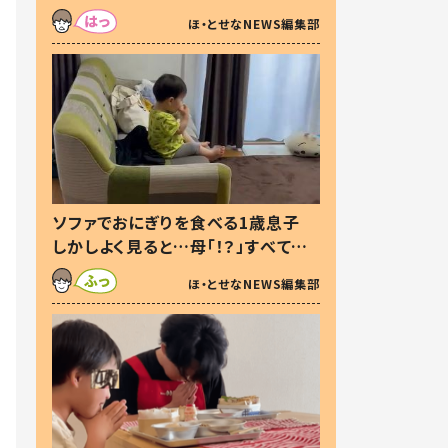
た本音とは
ほ・とせなNEWS編集部
ソファでおにぎりを食べる1歳息子
しかしよく見ると…母「！？」すべてを
察した母の投稿に「可愛いから許
ほ・とせなNEWS編集部
す！」「現行犯〜」