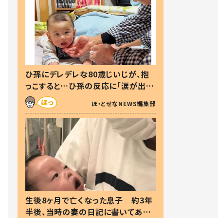
ひ孫にデレデレな80歳じいじが、抱
っこすると…ひ孫の反応に「涙が出ま
した」「可愛くて仕方ない」
ほ・とせなNEWS編集部
生後8ヶ月で亡くなった息子 約3年
半後、当時の妻の日記に書いてあっ