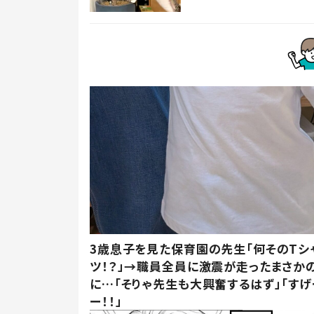
3歳息子を見た保育園の先生「何そのTシ
ツ！？」→職員全員に激震が走ったまさか
に…「そりゃ先生も大興奮するはず」「すげ
ー！！」