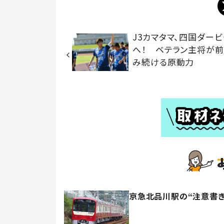
J3カマタマ、四国ダー
へ！ ベテラン主将が
み続ける原動力
京急北品川駅の“注意書