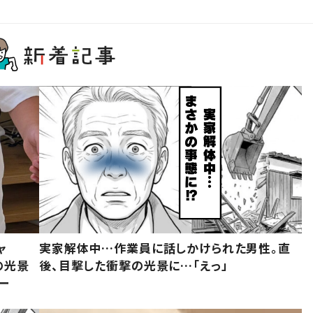
ャ
実家解体中…作業員に話しかけられた男性。直
の光景
後、目撃した衝撃の光景に…「えっ」
ー