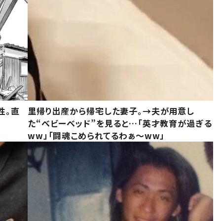
性。直
里帰り出産から帰宅した妻子。→夫が用意し
た“ベビーベッド”を見ると…「英才教育が過ぎる
ww」「闘魂こめられてるわぁ～ww」