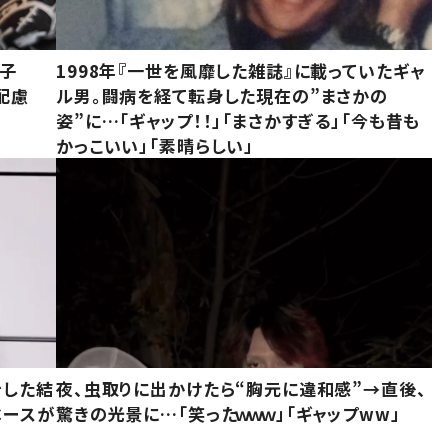
息子
1998年『一世を風靡した雑誌』に載っていたギャ
配慮
ル男。闘病を経て転身した現在の”まさかの
姿”に…「ギャップ！！」「まさかすぎる」「今も昔も
かっこいい」「素晴らしい」
をした結
夜、虫取りに出かけたら“胸元に違和感”→直後、
ベースが
驚きの光景に…「笑ったｗｗｗ」「ギャップww」