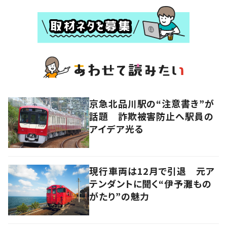
京急北品川駅の“注意書き”が
話題 詐欺被害防止へ駅員の
アイデア光る
現行車両は12月で引退 元ア
テンダントに聞く“伊予灘もの
がたり”の魅力