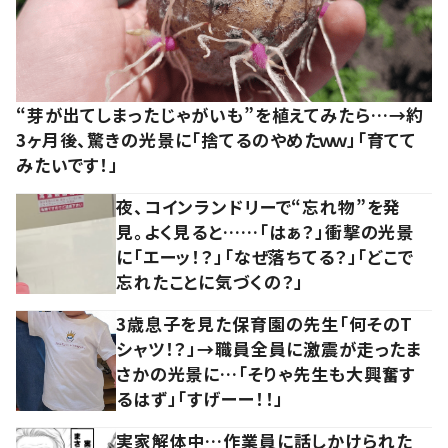
“芽が出てしまったじゃがいも”を植えてみたら…→約
3ヶ月後、驚きの光景に「捨てるのやめたｗｗ」「育てて
みたいです！」
夜、コインランドリーで“忘れ物”を発
見。よく見ると……「はぁ？」衝撃の光景
に「エーッ！？」「なぜ落ちてる？」「どこで
忘れたことに気づくの？」
3歳息子を見た保育園の先生「何そのT
シャツ！？」→職員全員に激震が走ったま
さかの光景に…「そりゃ先生も大興奮す
るはず」「すげーー！！」
実家解体中…作業員に話しかけられた