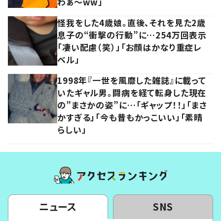
わぁ～ww」
怪我をした4歳娘。直後、それを見た2歳
息子の“衝撃の行動”に…254万回表示
「凄い配慮（笑）」「お顔はかなり重症レ
ベル」
1998年『一世を風靡した雑誌』に載って
いたギャル男。闘病を経て転身した現在
の”まさかの姿”に…「ギャップ！！」「まさ
かすぎる」「今も昔もかっこいい」「素晴
らしい」
ニュース
SNS