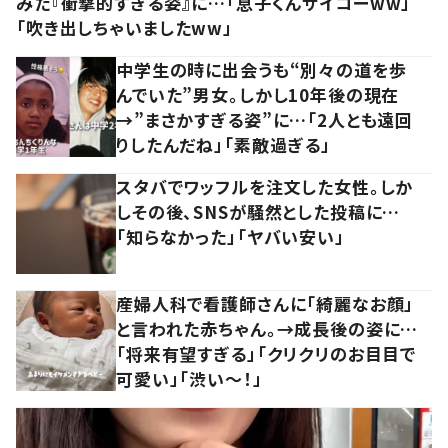
みた『衝撃的すぎる姿』に…「息子くんサイコーww」
「吹き出しちゃいましたww」
中学生の時に出会うも“別々の道を歩
んでいた”男女。しかし10年後の現在
→”まさかすぎる姿”に…「2人とも遠回
りしたんだね」「素敵過ぎる」
スタバでワッフルを注文した女性。しか
しその後、SNSが騒然とした投稿に…
「知らなかった」「ヤバい安い」
産婦人科で看護師さんに「綺麗なお顔」
と言われた赤ちゃん。→成長後の姿に…
「将来有望すぎる」「クリクリのお目目で
可愛い」「渋い～！」