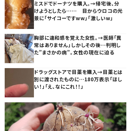
ミスドでドーナツを購入。→帰宅後、分
けようとしたら…… 目からウロコの光
景に「サイコーですww」「激しいw」
胸部に違和感を覚えた女性。→医師「異
常はありません」しかしその後…判明し
た”まさかの病”。女性の現在に迫る
ドラッグストアで目薬を購入→目薬とは
別に渡されたものに…180万表示「ほし
い！」「え、なにこれ！！」