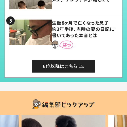
愛くてたまらない」「幸せになれ
る」
生後8ヶ月で亡くなった息子
約3年半後、当時の妻の日記に
書いてあった本音とは
6位以降はこちら