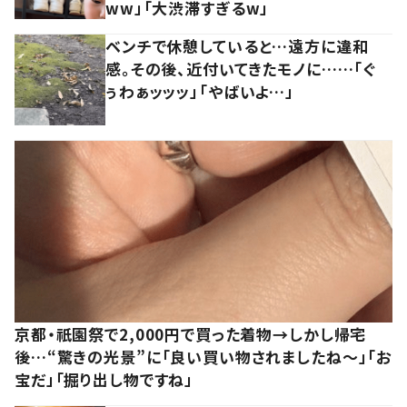
ww」「大渋滞すぎるw」
ベンチで休憩していると…遠方に違和
感。その後、近付いてきたモノに……「ぐ
ぅわぁッッッ」「やばいよ…」
京都・祇園祭で2,000円で買った着物→しかし帰宅
後…“驚きの光景”に「良い買い物されましたね～」「お
宝だ」「掘り出し物ですね」