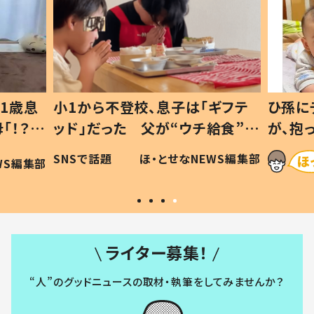
1歳息
小1から不登校、息子は「ギフテ
ひ孫に
「！？」
ッド」だった 父が“ウチ給食”を
が、抱
に「可愛
作り続ける理由とは #令和の親
「涙が
SNSで話題
ほ・とせなNEWS編集部
WS編集部
#令和の子
い」
ライター募集！
“人”のグッドニュースの取材・執筆をしてみませんか？