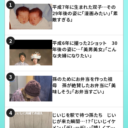
平成7年に生まれた双子…その
29年後の姿に「漫画みたい」「素
敵すぎる」
平成6年に撮った2ショット 30
年後の姿に…「美男美女」「こん
な夫婦になりたい」
孫のためにお弁当を作った祖
母 孫が絶賛したお弁当に「美
味しそう」「お弁当すごい」
じいじを駅で待つ孫たち じい
じが来た瞬間…！？「じいじイケ
メン」「デレッデレ」「嬉しくて可