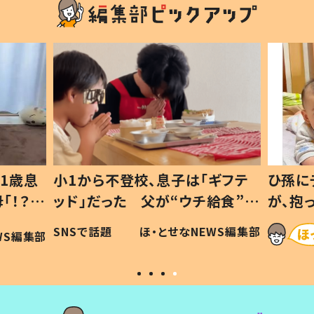
1歳息
小1から不登校、息子は「ギフテ
ひ孫に
「！？」
ッド」だった 父が“ウチ給食”を
が、抱
に「可愛
作り続ける理由とは #令和の親
「涙が
SNSで話題
ほ・とせなNEWS編集部
WS編集部
#令和の子
い」