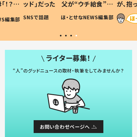
「！？」
ッド」だった 父が“ウチ給食”を
が、抱
に「可愛
作り続ける理由とは #令和の親
「涙が
SNSで話題
ほ・とせなNEWS編集部
WS編集部
#令和の子
い」
ライター募集！
“人”のグッドニュースの取材・執筆をしてみませんか？
お問い合わせページへ