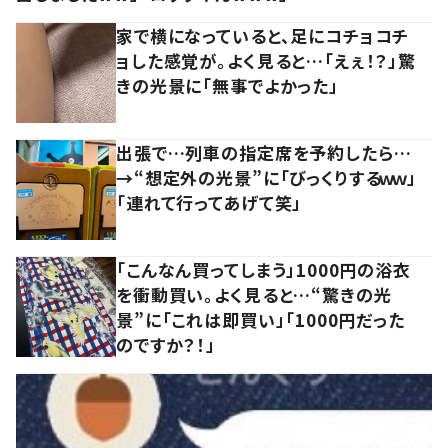
家で横になっていると、足にコチョコチ
ョした感覚が。よく見ると…「えぇ！？」驚
きの光景に「無事でよかった」
出張で…列車の指定席を予約したら…
→“想定外の光景”に「びっくりするｗｗ」
「連れて行ってあげて笑」
「こんなん買ってしまう」1000円の浴衣
を衝動買い。よく見ると…“驚きの光
景”に「これは即買い」「1000円だった
のですか？！」