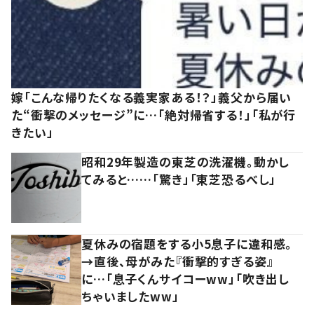
嫁「こんな帰りたくなる義実家ある！？」義父から届い
た“衝撃のメッセージ”に…「絶対帰省する！」「私が行
きたい」
昭和29年製造の東芝の洗濯機。動かし
てみると……「驚き」「東芝恐るべし」
夏休みの宿題をする小5息子に違和感。
→直後、母がみた『衝撃的すぎる姿』
に…「息子くんサイコーww」「吹き出し
ちゃいましたww」