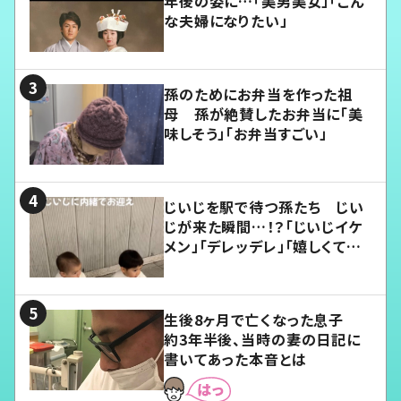
年後の姿に…「美男美女」「こん
な夫婦になりたい」
孫のためにお弁当を作った祖
母 孫が絶賛したお弁当に「美
味しそう」「お弁当すごい」
じいじを駅で待つ孫たち じい
じが来た瞬間…！？「じいじイケ
メン」「デレッデレ」「嬉しくて可
愛くてたまらない」「幸せになれ
る」
生後8ヶ月で亡くなった息子
約3年半後、当時の妻の日記に
書いてあった本音とは