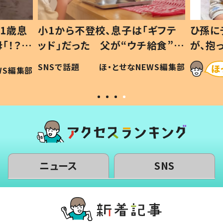
1歳息
小1から不登校、息子は「ギフテ
ひ孫に
「！？」
ッド」だった 父が“ウチ給食”を
が、抱
に「可愛
作り続ける理由とは #令和の親
「涙が
SNSで話題
ほ・とせなNEWS編集部
WS編集部
#令和の子
い」
ニュース
SNS