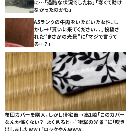
に…「過酷な状況でしたね」「寒くて動け
なかったのかも」
A5ランクの牛肉をいただいた女性。し
かし→「貰いに来てください、、」投稿さ
れた“まさかの光景”に「マジで言うて
る…？」
布団カバーを購入。しかし帰宅後→高1娘「このカバー
なんか怖くない？」よく見ると…”衝撃の光景”に「吹き
出しましたww」「ロックやんwww」