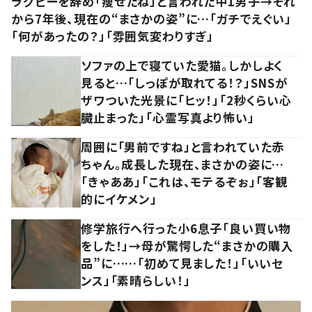
ラグビーを辞め「痩せたね」と言われた中1男子→それ
から7年後、現在の“まさかの姿”に…「ガチでえぐい」
「何があったの？」「雰囲気変わりすぎ」
ソファの上で寝ていた愛猫。しかしよく
見ると…「しっぽが取れてる！？」SNSが
ザワついた光景に「ヒッ！」「2秒くらい心
臓止まった」「心霊写真より怖い」
周囲に「男前ですね」と言われていた赤
ちゃん。成長した現在、まさかの姿に…
「きゃああ」「これは、モテるぞぉ」「客観
的にイケメン」
修学旅行へ行った小6息子「良い買い物
をした！」→母が驚愕した“まさかの購入
品”に……「初めて見ました！」「いいセ
ンス」「素晴らしい！」