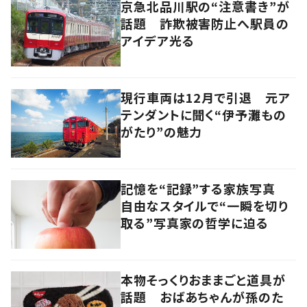
京急北品川駅の“注意書き”が
話題 詐欺被害防止へ駅員の
アイデア光る
現行車両は12月で引退 元ア
テンダントに聞く“伊予灘もの
がたり”の魅力
記憶を“記録”する家族写真
自由なスタイルで“一瞬を切り
取る”写真家の哲学に迫る
本物そっくりおままごと道具が
話題 おばあちゃんが孫のた