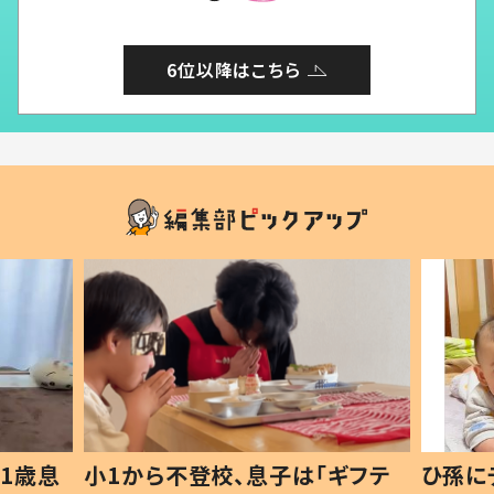
6位以降はこちら
1歳息
小1から不登校、息子は「ギフテ
ひ孫に