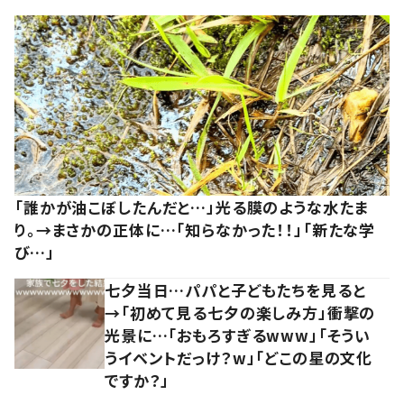
「誰かが油こぼしたんだと…」光る膜のような水たま
り。→まさかの正体に…「知らなかった！！」「新たな学
び…」
七夕当日…パパと子どもたちを見ると
→「初めて見る七夕の楽しみ方」衝撃の
光景に…「おもろすぎるwww」「そうい
うイベントだっけ？w」「どこの星の文化
ですか？」