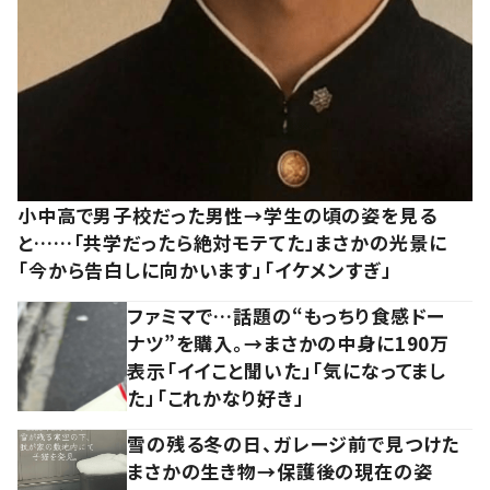
小中高で男子校だった男性→学生の頃の姿を見る
と……「共学だったら絶対モテてた」まさかの光景に
「今から告白しに向かいます」「イケメンすぎ」
ファミマで…話題の“もっちり食感ドー
ナツ”を購入。→まさかの中身に190万
表示「イイこと聞いた」「気になってまし
た」「これかなり好き」
雪の残る冬の日、ガレージ前で見つけた
まさかの生き物→保護後の現在の姿