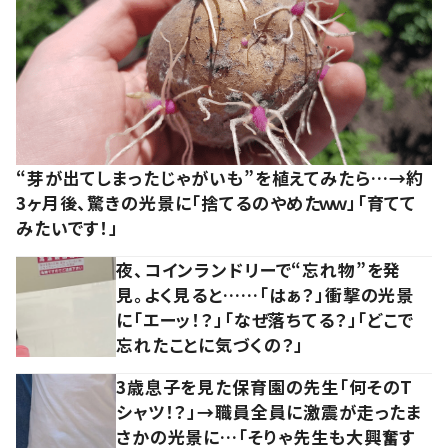
“芽が出てしまったじゃがいも”を植えてみたら…→約
3ヶ月後、驚きの光景に「捨てるのやめたｗｗ」「育てて
みたいです！」
夜、コインランドリーで“忘れ物”を発
見。よく見ると……「はぁ？」衝撃の光景
に「エーッ！？」「なぜ落ちてる？」「どこで
忘れたことに気づくの？」
3歳息子を見た保育園の先生「何そのT
シャツ！？」→職員全員に激震が走ったま
さかの光景に…「そりゃ先生も大興奮す