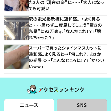
た2人の“現在の姿”に……「大人になっ
ても可愛い」
駅の電光掲示板に違和感。→よく見る
と……思わず二度見してしまう”驚きの
光景”に93万表示「なんだこれ！？」「壊
れちゃった？」
スーパーで買ったシャインマスカットに
違和感。よく見ると→「何これ？」まさか
の光景に…「こんなところに！？」「かわい
いww」
ニュース
SNS