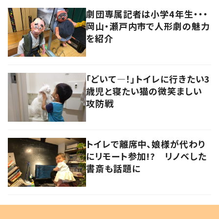
劇団専属記者は小学4年生・・・
岡山・瀬戸内市で人形劇の魅力
を紹介
「どいて―！」トイレに行きたい3
歳児と寝たい猫の微笑ましい
攻防戦
トイレで離席中、娘様が代わり
にリモート参加!? リノベした
書斎も話題に