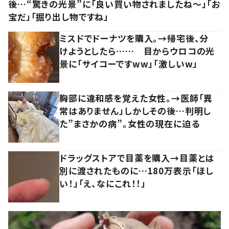
後…“驚きの光景”に「良い買い物されましたね～」「お
宝だ」「掘り出し物ですね」
ミスドでドーナツを購入。→帰宅後、分
けようとしたら…… 目からウロコの光
景に「サイコーですww」「激しいw」
胸部に違和感を覚えた女性。→医師「異
常はありません」しかしその後…判明し
た”まさかの病”。女性の現在に迫る
ドラッグストアで目薬を購入→目薬とは
別に渡されたものに…180万表示「ほし
い！」「え、なにこれ！！」