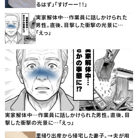
るはず」「すげーー！！」
実家解体中…作業員に話しかけられた
男性。直後、目撃した衝撃の光景に…
「えっ」
実家解体中…作業員に話しかけられた男性。直後、目
撃した衝撃の光景に…「えっ」
里帰り出産から帰宅した妻子。→夫が用