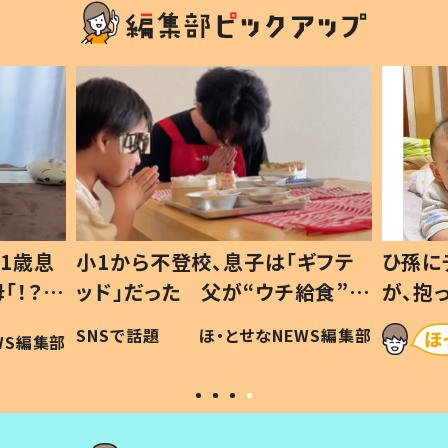
1歳息
小1から不登校、息子は「ギフテ
ひ孫に
「！？」
ッド」だった 父が“ウチ給食”を
が、抱
に「可愛
作り続ける理由とは #令和の親
「涙が
SNSで話題
ほ・とせなNEWS編集部
WS編集部
#令和の子
い」