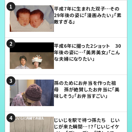
平成7年に生まれた双子…その
29年後の姿に「漫画みたい」「素
敵すぎる」
平成6年に撮った2ショット 30
年後の姿に…「美男美女」「こん
な夫婦になりたい」
孫のためにお弁当を作った祖
母 孫が絶賛したお弁当に「美
味しそう」「お弁当すごい」
じいじを駅で待つ孫たち じい
じが来た瞬間…！？「じいじイケ