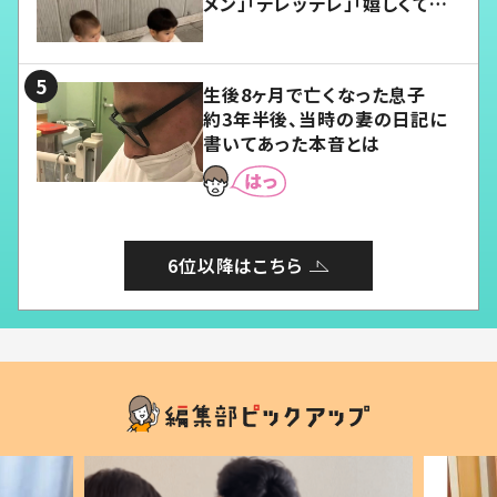
メン」「デレッデレ」「嬉しくて可
愛くてたまらない」「幸せになれ
る」
生後8ヶ月で亡くなった息子
約3年半後、当時の妻の日記に
書いてあった本音とは
6位以降はこちら