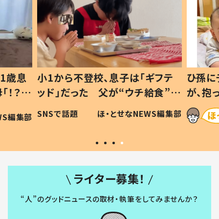
1歳息
小1から不登校、息子は「ギフテ
ひ孫に
「！？」
ッド」だった 父が“ウチ給食”を
が、抱
に「可愛
作り続ける理由とは #令和の親
「涙が
SNSで話題
ほ・とせなNEWS編集部
WS編集部
#令和の子
い」
ライター募集！
“人”のグッドニュースの取材・執筆をしてみませんか？