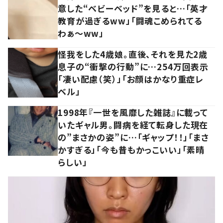
意した“ベビーベッド”を見ると…「英才
教育が過ぎるww」「闘魂こめられてる
わぁ～ww」
怪我をした4歳娘。直後、それを見た2歳
息子の“衝撃の行動”に…254万回表示
「凄い配慮（笑）」「お顔はかなり重症レ
ベル」
1998年『一世を風靡した雑誌』に載って
いたギャル男。闘病を経て転身した現在
の”まさかの姿”に…「ギャップ！！」「まさ
かすぎる」「今も昔もかっこいい」「素晴
らしい」