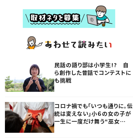
民話の語り部は小学生!? 自
ら創作した昔話でコンテストに
も挑戦
コロナ禍でも「いつも通りに。伝
統は変えない」小６の女の子が
一生に一度だけ舞う“巫女
舞”に密着