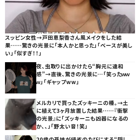
スッピン女性→戸田恵梨香さん風メイクをした結
果……驚きの光景に「本人かと思った」「ベースが美し
い」「似すぎ！！」
夜、虫取りに出かけたら“胸元に違和
感”→直後、驚きの光景に…「笑ったｗｗ
ｗ」「ギャップww」
メルカリで買ったズッキーニの種。→土
に植えて3ヶ月放置した結果……『衝撃
の光景』に「ズッキーニも凶器になるの
か、、」「野太い音！笑」
20歳の孫娘が帰省のたびにする“隠し