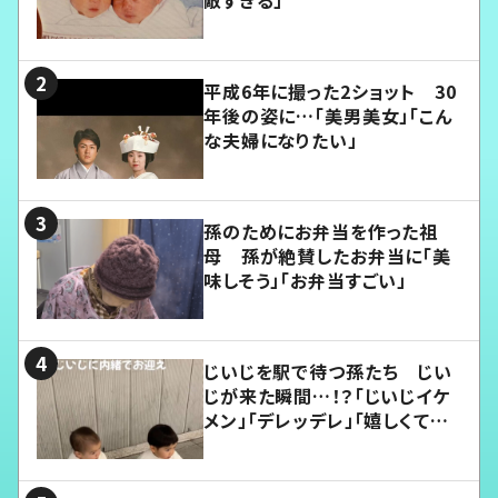
平成6年に撮った2ショット 30
年後の姿に…「美男美女」「こん
な夫婦になりたい」
孫のためにお弁当を作った祖
母 孫が絶賛したお弁当に「美
味しそう」「お弁当すごい」
じいじを駅で待つ孫たち じい
じが来た瞬間…！？「じいじイケ
メン」「デレッデレ」「嬉しくて可
愛くてたまらない」「幸せになれ
る」