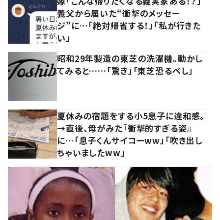
嫁「こんな帰りたくなる義実家ある！？」
義父から届いた“衝撃のメッセー
ジ”に…「絶対帰省する！」「私が行きた
い」
昭和29年製造の東芝の洗濯機。動かし
てみると……「驚き」「東芝恐るべし」
夏休みの宿題をする小5息子に違和感。
→直後、母がみた『衝撃的すぎる姿』
に…「息子くんサイコーww」「吹き出し
ちゃいましたww」