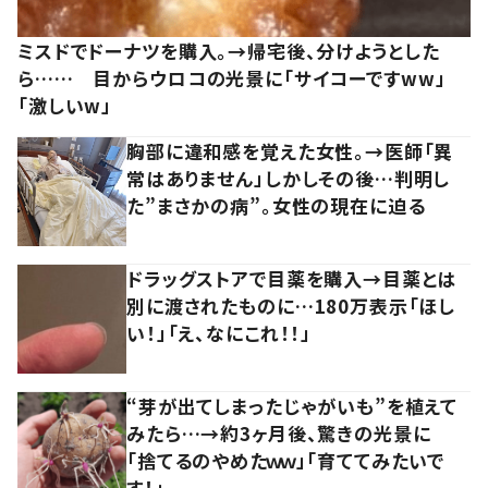
ミスドでドーナツを購入。→帰宅後、分けようとした
ら…… 目からウロコの光景に「サイコーですww」
「激しいw」
胸部に違和感を覚えた女性。→医師「異
常はありません」しかしその後…判明し
た”まさかの病”。女性の現在に迫る
ドラッグストアで目薬を購入→目薬とは
別に渡されたものに…180万表示「ほし
い！」「え、なにこれ！！」
“芽が出てしまったじゃがいも”を植えて
みたら…→約3ヶ月後、驚きの光景に
「捨てるのやめたｗｗ」「育ててみたいで
す！」