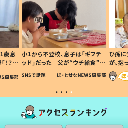
1歳息
小1から不登校、息子は「ギフテ
ひ孫に
「！？」
ッド」だった 父が“ウチ給食”を
が、抱
に「可愛
作り続ける理由とは #令和の親
「涙が
SNSで話題
ほ・とせなNEWS編集部
WS編集部
#令和の子
い」