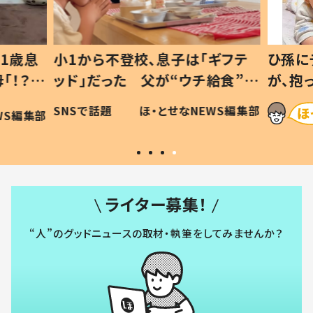
1歳息
小1から不登校、息子は「ギフテ
ひ孫に
「！？」
ッド」だった 父が“ウチ給食”を
が、抱
に「可愛
作り続ける理由とは #令和の親
「涙が
SNSで話題
ほ・とせなNEWS編集部
WS編集部
#令和の子
い」
ライター募集！
“人”のグッドニュースの取材・執筆をしてみませんか？