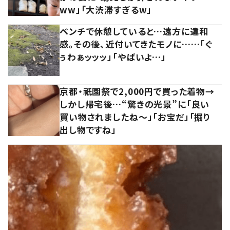
ww」「大渋滞すぎるw」
ベンチで休憩していると…遠方に違和
感。その後、近付いてきたモノに……「ぐ
ぅわぁッッッ」「やばいよ…」
京都・祇園祭で2,000円で買った着物→
しかし帰宅後…“驚きの光景”に「良い
買い物されましたね～」「お宝だ」「掘り
出し物ですね」