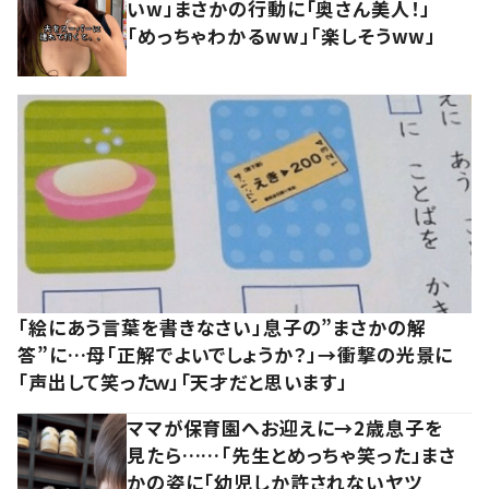
いw」まさかの行動に「奥さん美人！」
「めっちゃわかるww」「楽しそうww」
「絵にあう言葉を書きなさい」息子の”まさかの解
答”に…母「正解でよいでしょうか？」→衝撃の光景に
「声出して笑ったｗ」「天才だと思います」
ママが保育園へお迎えに→2歳息子を
見たら……「先生とめっちゃ笑った」まさ
かの姿に「幼児しか許されないヤツ