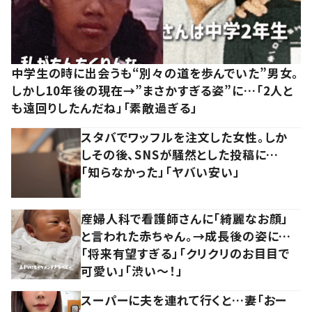
中学生の時に出会うも“別々の道を歩んでいた”男女。
しかし10年後の現在→”まさかすぎる姿”に…「2人と
も遠回りしたんだね」「素敵過ぎる」
スタバでワッフルを注文した女性。しか
しその後、SNSが騒然とした投稿に…
「知らなかった」「ヤバい安い」
産婦人科で看護師さんに「綺麗なお顔」
と言われた赤ちゃん。→成長後の姿に…
「将来有望すぎる」「クリクリのお目目で
可愛い」「渋い～！」
スーパーに夫を連れて行くと…妻「おー