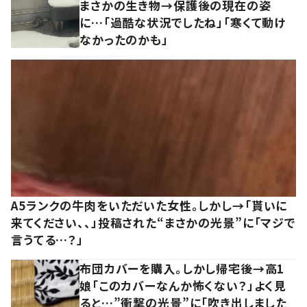
まさかの生き物→保護後の現在の姿
に…「過酷な状況でしたね」「寒くて動け
なかったのかも」
A5ランクの牛肉をいただいた女性。しかし→「貰いに
来てください、、」投稿された“まさかの光景”に「マジで
言うてる…？」
布団カバーを購入。しかし帰宅後→高1
娘「このカバーなんか怖くない？」よく見
ると…”衝撃の光景”に「吹き出しました