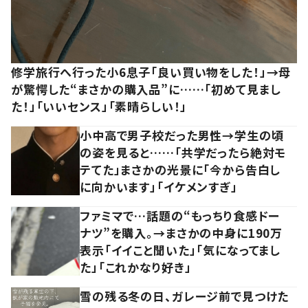
修学旅行へ行った小6息子「良い買い物をした！」→母
が驚愕した“まさかの購入品”に……「初めて見まし
た！」「いいセンス」「素晴らしい！」
小中高で男子校だった男性→学生の頃
の姿を見ると……「共学だったら絶対モ
テてた」まさかの光景に「今から告白し
に向かいます」「イケメンすぎ」
ファミマで…話題の“もっちり食感ドー
ナツ”を購入。→まさかの中身に190万
表示「イイこと聞いた」「気になってまし
た」「これかなり好き」
雪の残る冬の日、ガレージ前で見つけた