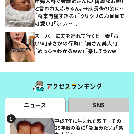
産婦人科で看護師さんに「綺麗なお顔」
と言われた赤ちゃん。→成長後の姿に…
「将来有望すぎる」「クリクリのお目目で
可愛い」「渋い～！」
スーパーに夫を連れて行くと…妻「おー
いw」まさかの行動に「奥さん美人！」
「めっちゃわかるww」「楽しそうww」
ニュース
SNS
平成7年に生まれた双子…その
29年後の姿に「漫画みたい」「素
敵すぎる」