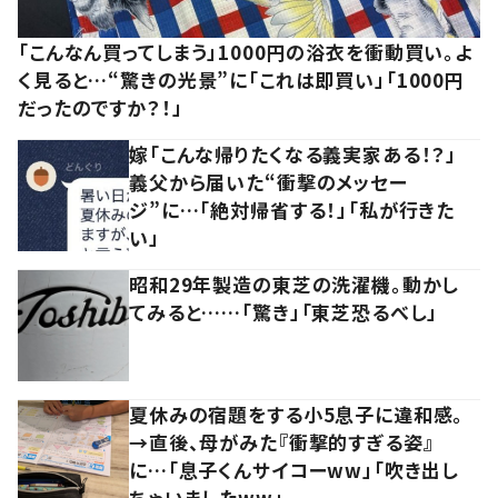
「こんなん買ってしまう」1000円の浴衣を衝動買い。よ
く見ると…“驚きの光景”に「これは即買い」「1000円
だったのですか？！」
嫁「こんな帰りたくなる義実家ある！？」
義父から届いた“衝撃のメッセー
ジ”に…「絶対帰省する！」「私が行きた
い」
昭和29年製造の東芝の洗濯機。動かし
てみると……「驚き」「東芝恐るべし」
夏休みの宿題をする小5息子に違和感。
→直後、母がみた『衝撃的すぎる姿』
に…「息子くんサイコーww」「吹き出し
ちゃいましたww」