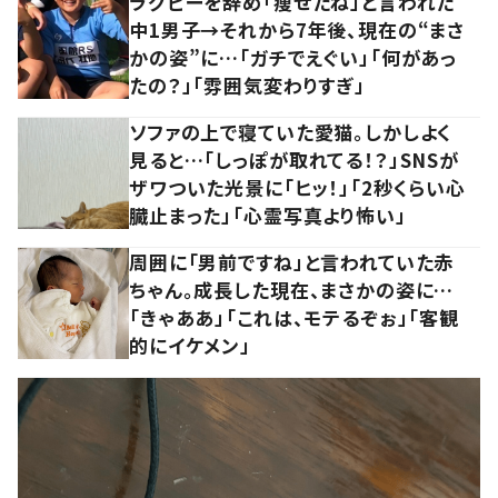
ラグビーを辞め「痩せたね」と言われた
中1男子→それから7年後、現在の“まさ
かの姿”に…「ガチでえぐい」「何があっ
たの？」「雰囲気変わりすぎ」
ソファの上で寝ていた愛猫。しかしよく
見ると…「しっぽが取れてる！？」SNSが
ザワついた光景に「ヒッ！」「2秒くらい心
臓止まった」「心霊写真より怖い」
周囲に「男前ですね」と言われていた赤
ちゃん。成長した現在、まさかの姿に…
「きゃああ」「これは、モテるぞぉ」「客観
的にイケメン」