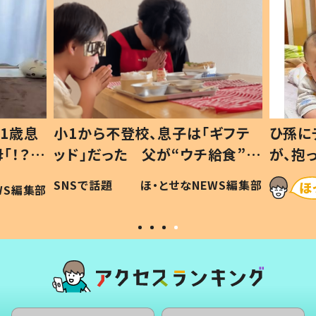
1歳息
小1から不登校、息子は「ギフテ
ひ孫に
「！？」
ッド」だった 父が“ウチ給食”を
が、抱
に「可愛
作り続ける理由とは #令和の親
「涙が
SNSで話題
ほ・とせなNEWS編集部
WS編集部
#令和の子
い」