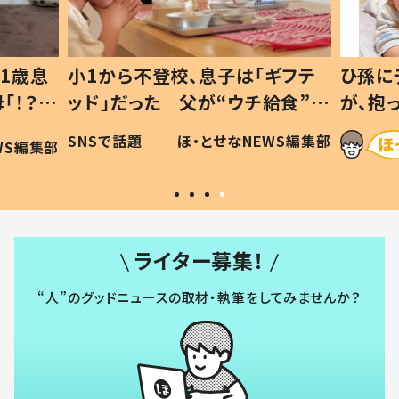
1歳息
小1から不登校、息子は「ギフテ
ひ孫に
「！？」
ッド」だった 父が“ウチ給食”を
が、抱
に「可愛
作り続ける理由とは #令和の親
「涙が
SNSで話題
ほ・とせなNEWS編集部
WS編集部
#令和の子
い」
ライター募集！
“人”のグッドニュースの取材・執筆をしてみませんか？