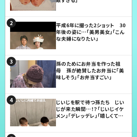
平成6年に撮った2ショット 30
年後の姿に…「美男美女」「こん
な夫婦になりたい」
孫のためにお弁当を作った祖
母 孫が絶賛したお弁当に「美
味しそう」「お弁当すごい」
じいじを駅で待つ孫たち じい
じが来た瞬間…！？「じいじイケ
メン」「デレッデレ」「嬉しくて可
愛くてたまらない」「幸せになれ
る」