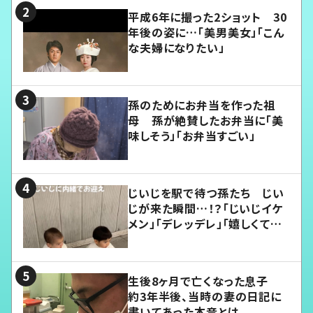
平成6年に撮った2ショット 30
年後の姿に…「美男美女」「こん
な夫婦になりたい」
孫のためにお弁当を作った祖
母 孫が絶賛したお弁当に「美
味しそう」「お弁当すごい」
じいじを駅で待つ孫たち じい
じが来た瞬間…！？「じいじイケ
メン」「デレッデレ」「嬉しくて可
愛くてたまらない」「幸せになれ
る」
生後8ヶ月で亡くなった息子
約3年半後、当時の妻の日記に
書いてあった本音とは