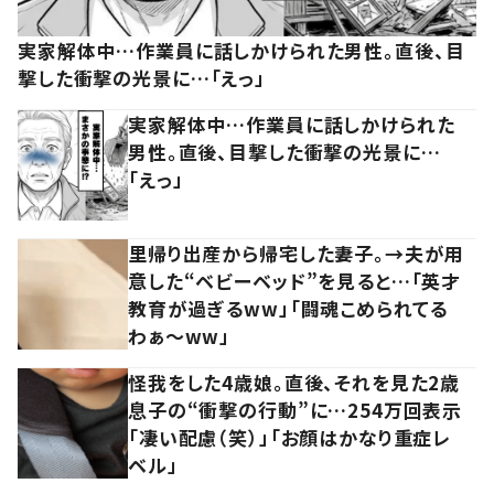
実家解体中…作業員に話しかけられた男性。直後、目
撃した衝撃の光景に…「えっ」
実家解体中…作業員に話しかけられた
男性。直後、目撃した衝撃の光景に…
「えっ」
里帰り出産から帰宅した妻子。→夫が用
意した“ベビーベッド”を見ると…「英才
教育が過ぎるww」「闘魂こめられてる
わぁ～ww」
怪我をした4歳娘。直後、それを見た2歳
息子の“衝撃の行動”に…254万回表示
「凄い配慮（笑）」「お顔はかなり重症レ
ベル」