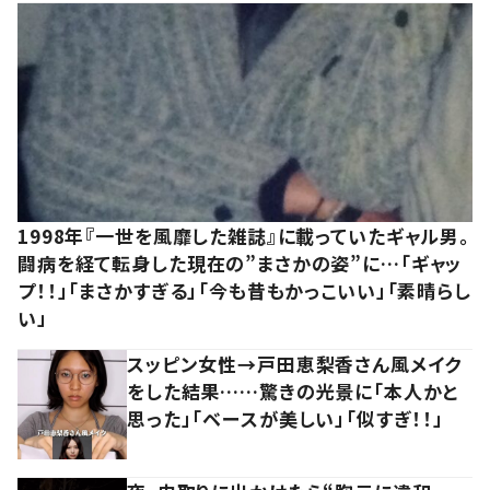
1998年『一世を風靡した雑誌』に載っていたギャル男。
闘病を経て転身した現在の”まさかの姿”に…「ギャッ
プ！！」「まさかすぎる」「今も昔もかっこいい」「素晴らし
い」
スッピン女性→戸田恵梨香さん風メイク
をした結果……驚きの光景に「本人かと
思った」「ベースが美しい」「似すぎ！！」