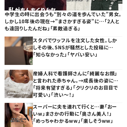
中学生の時に出会うも“別々の道を歩んでいた”男女。
しかし10年後の現在→”まさかすぎる姿”に…「2人と
も遠回りしたんだね」「素敵過ぎる」
スタバでワッフルを注文した女性。しか
しその後、SNSが騒然とした投稿に…
「知らなかった」「ヤバい安い」
産婦人科で看護師さんに「綺麗なお顔」
と言われた赤ちゃん。→成長後の姿に…
「将来有望すぎる」「クリクリのお目目で
可愛い」「渋い～！」
スーパーに夫を連れて行くと…妻「おー
いw」まさかの行動に「奥さん美人！」
「めっちゃわかるww」「楽しそうww」