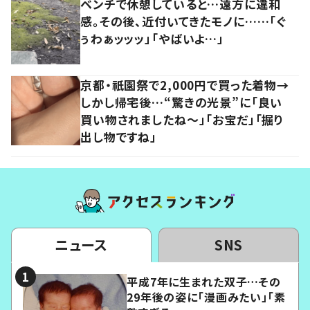
ベンチで休憩していると…遠方に違和
感。その後、近付いてきたモノに……「ぐ
ぅわぁッッッ」「やばいよ…」
京都・祇園祭で2,000円で買った着物→
しかし帰宅後…“驚きの光景”に「良い
買い物されましたね～」「お宝だ」「掘り
出し物ですね」
ニュース
SNS
平成7年に生まれた双子…その
29年後の姿に「漫画みたい」「素