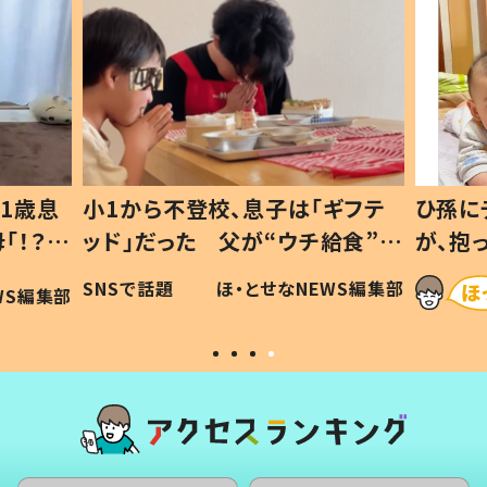
1歳息
小1から不登校、息子は「ギフテ
ひ孫に
「！？」
ッド」だった 父が“ウチ給食”を
が、抱
に「可愛
作り続ける理由とは #令和の親
「涙が
SNSで話題
ほ・とせなNEWS編集部
WS編集部
#令和の子
い」