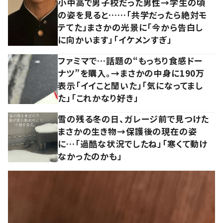
小中高で男子校だった男性→学生の頃
の姿を見ると……「共学だったら絶対モ
テてた」まさかの光景に「今から告白し
に向かいます」「イケメンすぎ」
ファミマで…話題の“もっちり食感ドー
ナツ”を購入。→まさかの中身に190万
表示「イイこと聞いた」「気になってまし
た」「これかなり好き」
雪の残る冬の日、ガレージ前で見つけた
まさかの生き物→保護後の現在の姿
に…「過酷な状況でしたね」「寒くて動け
なかったのかも」