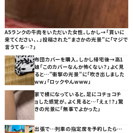
A5ランクの牛肉をいただいた女性。しかし→「貰いに
来てください、、」投稿された“まさかの光景”に「マジで
言うてる…？」
布団カバーを購入。しかし帰宅後→高1
娘「このカバーなんか怖くない？」よく見
ると…”衝撃の光景”に「吹き出しました
ww」「ロックやんwww」
家で横になっていると、足にコチョコチ
ョした感覚が。よく見ると…「えぇ！？」驚
きの光景に「無事でよかった」
出張で…列車の指定席を予約したら…