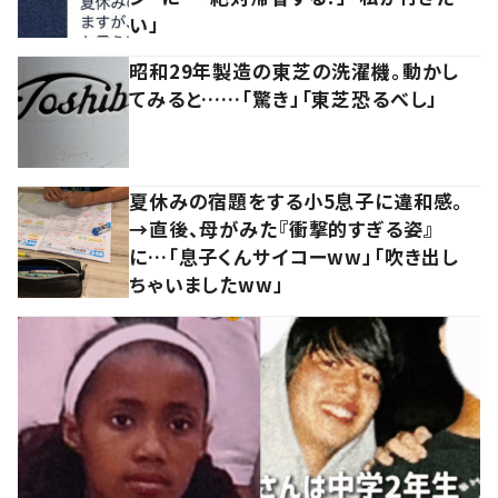
い」
昭和29年製造の東芝の洗濯機。動かし
てみると……「驚き」「東芝恐るべし」
夏休みの宿題をする小5息子に違和感。
→直後、母がみた『衝撃的すぎる姿』
に…「息子くんサイコーww」「吹き出し
ちゃいましたww」