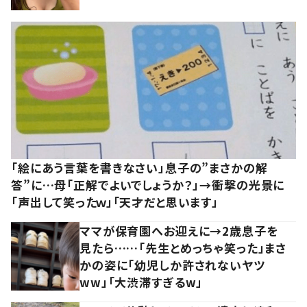
「絵にあう言葉を書きなさい」息子の”まさかの解
答”に…母「正解でよいでしょうか？」→衝撃の光景に
「声出して笑ったｗ」「天才だと思います」
ママが保育園へお迎えに→2歳息子を
見たら……「先生とめっちゃ笑った」まさ
かの姿に「幼児しか許されないヤツ
ww」「大渋滞すぎるw」