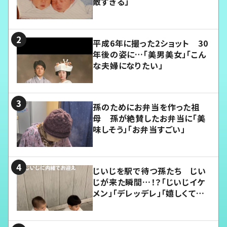
敵すぎる」
平成6年に撮った2ショット 30
年後の姿に…「美男美女」「こん
な夫婦になりたい」
孫のためにお弁当を作った祖
母 孫が絶賛したお弁当に「美
味しそう」「お弁当すごい」
じいじを駅で待つ孫たち じい
じが来た瞬間…！？「じいじイケ
メン」「デレッデレ」「嬉しくて可
愛くてたまらない」「幸せになれ
る」