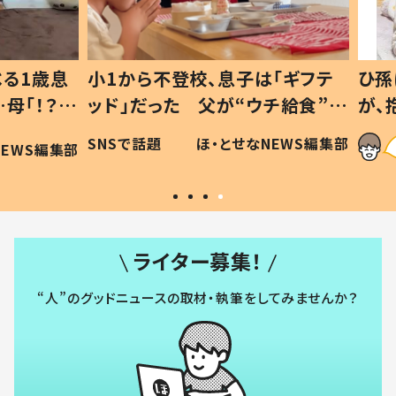
1歳息
小1から不登校、息子は「ギフテ
ひ孫に
「！？」
ッド」だった 父が“ウチ給食”を
が、抱
に「可愛
作り続ける理由とは #令和の親
「涙が
SNSで話題
ほ・とせなNEWS編集部
WS編集部
#令和の子
い」
ライター募集！
“人”のグッドニュースの取材・執筆をしてみませんか？