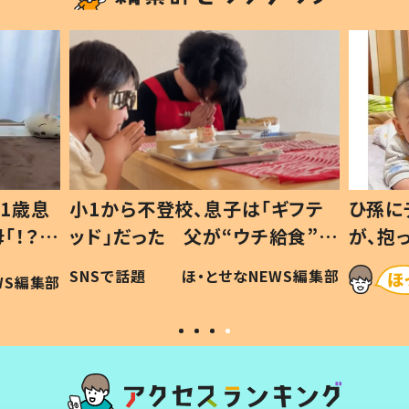
1歳息
小1から不登校、息子は「ギフテ
ひ孫に
「！？」
ッド」だった 父が“ウチ給食”を
が、抱
に「可愛
作り続ける理由とは #令和の親
「涙が
SNSで話題
ほ・とせなNEWS編集部
WS編集部
#令和の子
い」