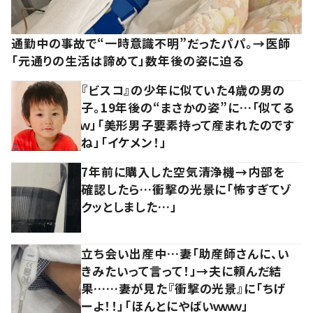
通勤中の事故で“一時意識不明”だったパパ。→医師
「元通りの生活は諦めて」数年後の姿に迫る
『ビスコ』の少年に似ていた4歳の男の
子。19年後の“まさかの姿”に…「似てる
ｗ」「美形男子要素持って産まれたのです
ね」「イケメン！」
7年前に購入した空気清浄機→内部を
確認したら…衝撃の光景に「怖すぎてゾ
クッとしました…」
立ち会い出産中…妻「助産師さんに、い
きみたいって言って！」→夫に頼んだ結
果……妻が見た『衝撃の光景』に「ちげ
ーよ！！」「ほんとにやばいｗｗｗ」