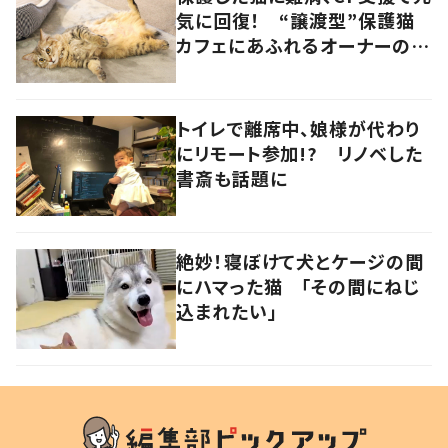
気に回復！ “譲渡型”保護猫
カフェにあふれるオーナーの愛
情 香川・高松市
トイレで離席中、娘様が代わり
にリモート参加!? リノベした
書斎も話題に
絶妙！寝ぼけて犬とケージの間
にハマった猫 「その間にねじ
込まれたい」