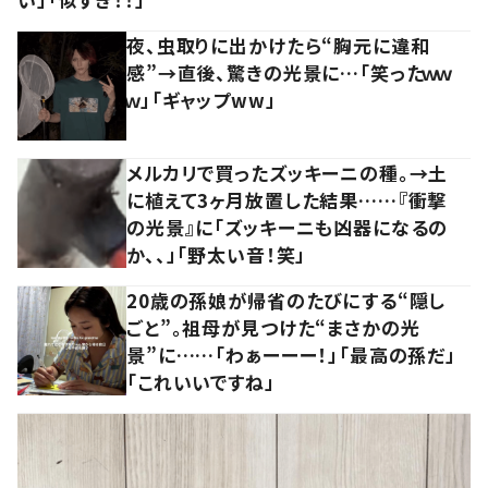
夜、虫取りに出かけたら“胸元に違和
感”→直後、驚きの光景に…「笑ったｗｗ
ｗ」「ギャップww」
メルカリで買ったズッキーニの種。→土
に植えて3ヶ月放置した結果……『衝撃
の光景』に「ズッキーニも凶器になるの
か、、」「野太い音！笑」
20歳の孫娘が帰省のたびにする“隠し
ごと”。祖母が見つけた“まさかの光
景”に……「わぁーーー！」「最高の孫だ」
「これいいですね」