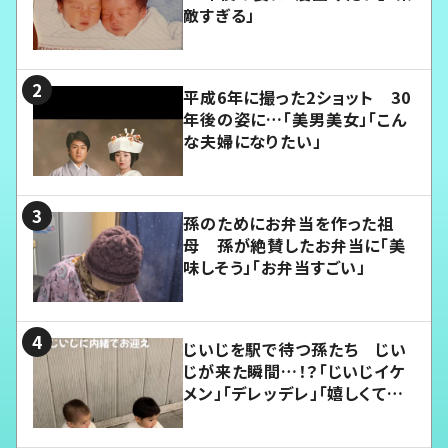
敵すぎる」
平成6年に撮った2ショット 30
年後の姿に…「美男美女」「こん
な夫婦になりたい」
孫のためにお弁当を作った祖
母 孫が絶賛したお弁当に「美
味しそう」「お弁当すごい」
じいじを駅で待つ孫たち じい
じが来た瞬間…！？「じいじイケ
メン」「デレッデレ」「嬉しくて可
愛くてたまらない」「幸せになれ
る」