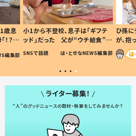
1歳息
小1から不登校、息子は「ギフテ
ひ孫に
「！？」
ッド」だった 父が“ウチ給食”を
が、抱
に「可愛
作り続ける理由とは #令和の親
「涙が
SNSで話題
ほ・とせなNEWS編集部
WS編集部
#令和の子
い」
ライター募集！
“人”のグッドニュースの取材・執筆をしてみませんか？