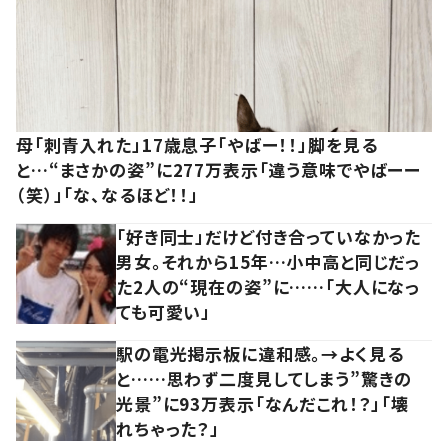
母「刺青入れた」17歳息子「やばー！！」脚を見る
と…“まさかの姿”に277万表示「違う意味でやばーー
（笑）」「な、なるほど！！」
「好き同士」だけど付き合っていなかった
男女。それから15年…小中高と同じだっ
た2人の“現在の姿”に……「大人になっ
ても可愛い」
駅の電光掲示板に違和感。→よく見る
と……思わず二度見してしまう”驚きの
光景”に93万表示「なんだこれ！？」「壊
れちゃった？」