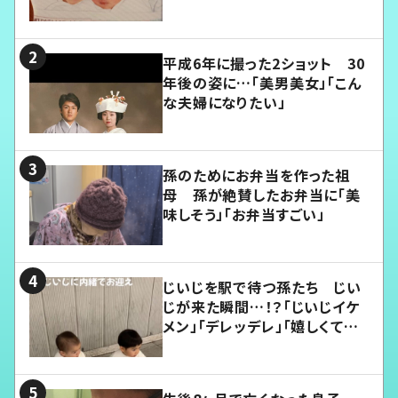
平成6年に撮った2ショット 30
年後の姿に…「美男美女」「こん
な夫婦になりたい」
孫のためにお弁当を作った祖
母 孫が絶賛したお弁当に「美
味しそう」「お弁当すごい」
じいじを駅で待つ孫たち じい
じが来た瞬間…！？「じいじイケ
メン」「デレッデレ」「嬉しくて可
愛くてたまらない」「幸せになれ
る」