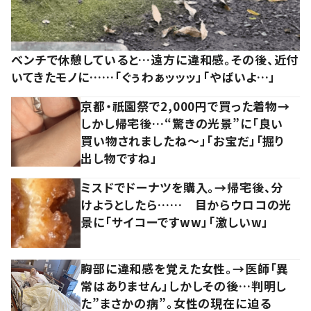
ベンチで休憩していると…遠方に違和感。その後、近付
いてきたモノに……「ぐぅわぁッッッ」「やばいよ…」
京都・祇園祭で2,000円で買った着物→
しかし帰宅後…“驚きの光景”に「良い
買い物されましたね～」「お宝だ」「掘り
出し物ですね」
ミスドでドーナツを購入。→帰宅後、分
けようとしたら…… 目からウロコの光
景に「サイコーですww」「激しいw」
胸部に違和感を覚えた女性。→医師「異
常はありません」しかしその後…判明し
た”まさかの病”。女性の現在に迫る