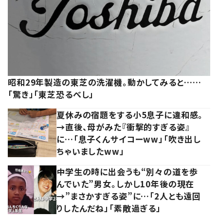
昭和29年製造の東芝の洗濯機。動かしてみると……
「驚き」「東芝恐るべし」
夏休みの宿題をする小5息子に違和感。
→直後、母がみた『衝撃的すぎる姿』
に…「息子くんサイコーww」「吹き出し
ちゃいましたww」
中学生の時に出会うも“別々の道を歩
んでいた”男女。しかし10年後の現在
→”まさかすぎる姿”に…「2人とも遠回
りしたんだね」「素敵過ぎる」