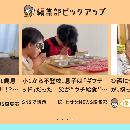
1歳息
小1から不登校、息子は「ギフテ
ひ孫に
「！？」
ッド」だった 父が“ウチ給食”を
が、抱
に「可愛
作り続ける理由とは #令和の親
「涙が
SNSで話題
ほ・とせなNEWS編集部
WS編集部
#令和の子
い」