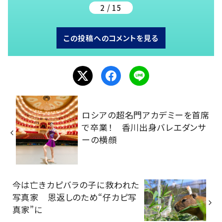
2 / 15
この投稿へのコメントを見る
ロシアの超名門アカデミーを首席
で卒業！ 香川出身バレエダンサ
ーの横顔
今は亡きカピバラの子に救われた
写真家 恩返しのため“仔カピ写
真家”に