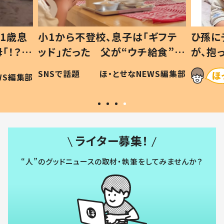
1歳息
小1から不登校、息子は「ギフテ
ひ孫に
「！？」
ッド」だった 父が“ウチ給食”を
が、抱
に「可愛
作り続ける理由とは #令和の親
「涙が
SNSで話題
ほ・とせなNEWS編集部
WS編集部
#令和の子
い」
ライター募集！
“人”のグッドニュースの取材・執筆をしてみませんか？