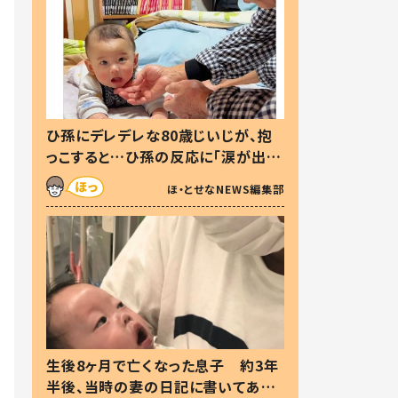
ひ孫にデレデレな80歳じいじが、抱
っこすると…ひ孫の反応に「涙が出ま
した」「可愛くて仕方ない」
ほ・とせなNEWS編集部
生後8ヶ月で亡くなった息子 約3年
半後、当時の妻の日記に書いてあっ