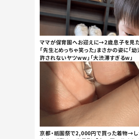
ママが保育園へお迎えに→2歳息子を見
「先生とめっちゃ笑った」まさかの姿に「幼
許されないヤツww」「大渋滞すぎるw」
京都・祇園祭で2,000円で買った着物→