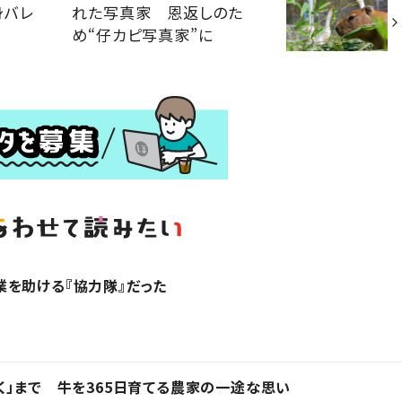
身バレ
れた写真家 恩返しのた
め“仔カピ写真家”に
を助ける『協力隊』だった
く」まで 牛を365日育てる農家の一途な思い