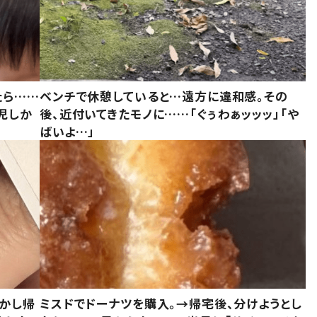
たら……
ベンチで休憩していると…遠方に違和感。その
児しか
後、近付いてきたモノに……「ぐぅわぁッッッ」「や
ばいよ…」
しかし帰
ミスドでドーナツを購入。→帰宅後、分けようとし