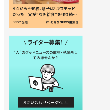
小1から不登校、息子は「ギフテッド」
だった 父が“ウチ給食”を作り続け
る理由とは #令和の親 #令和の子
SNSで話題
ほ・とせなNEWS編集部
ライター募集！
“人”のグッドニュースの取材・執筆をし
てみませんか？
お問い合わせページへ