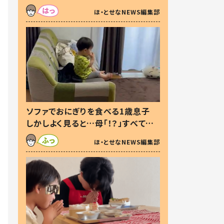
た本音とは
ほ・とせなNEWS編集部
ソファでおにぎりを食べる1歳息子
しかしよく見ると…母「！？」すべてを
察した母の投稿に「可愛いから許
ほ・とせなNEWS編集部
す！」「現行犯〜」