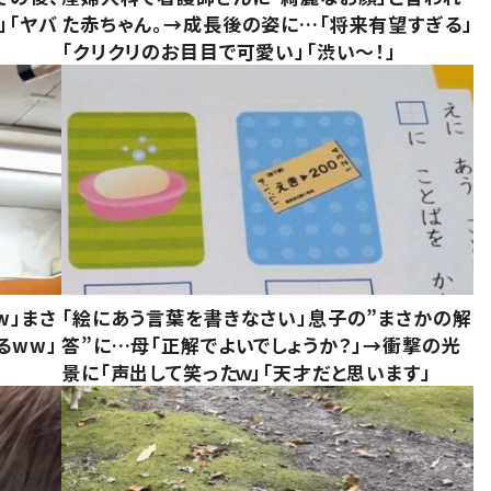
」「ヤバ
た赤ちゃん。→成長後の姿に…「将来有望すぎる」
「クリクリのお目目で可愛い」「渋い～！」
w」まさ
「絵にあう言葉を書きなさい」息子の”まさかの解
るww」
答”に…母「正解でよいでしょうか？」→衝撃の光
景に「声出して笑ったｗ」「天才だと思います」