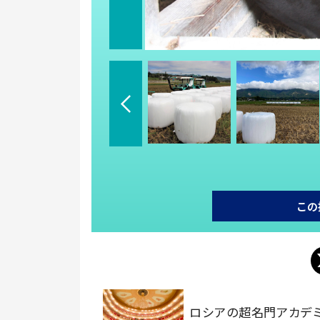
この
ロシアの超名門アカデ