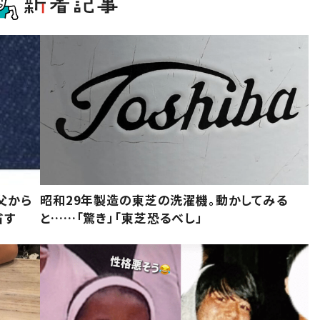
父から
昭和29年製造の東芝の洗濯機。動かしてみる
省す
と……「驚き」「東芝恐るべし」