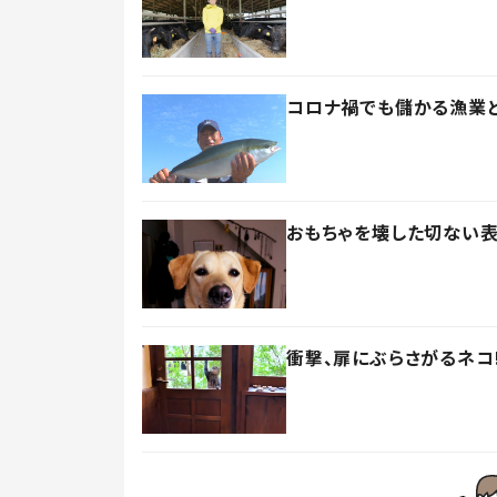
コロナ禍でも儲かる漁業と
おもちゃを壊した切ない表
衝撃、扉にぶらさがるネコ