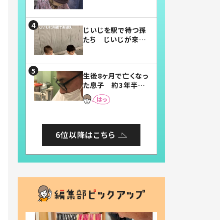
賛したお弁当に「美
味しそう」「お弁当す
ごい」
じいじを駅で待つ孫
たち じいじが来た
瞬間…！？「じいじイ
ケメン」「デレッデレ」
「嬉しくて可愛くてた
生後8ヶ月で亡くなっ
まらない」「幸せにな
た息子 約3年半
れる」
後、当時の妻の日記
に書いてあった本音
とは
6位以降はこちら