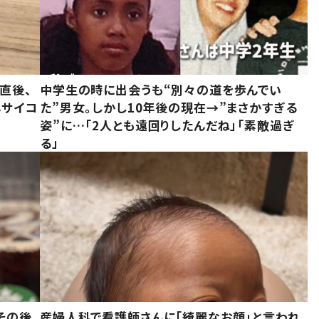
直後、
中学生の時に出会うも“別々の道を歩んでい
んサイコ
た”男女。しかし10年後の現在→”まさかすぎる
姿”に…「2人とも遠回りしたんだね」「素敵過ぎ
る」
その後、
産婦人科で看護師さんに「綺麗なお顔」と言われ