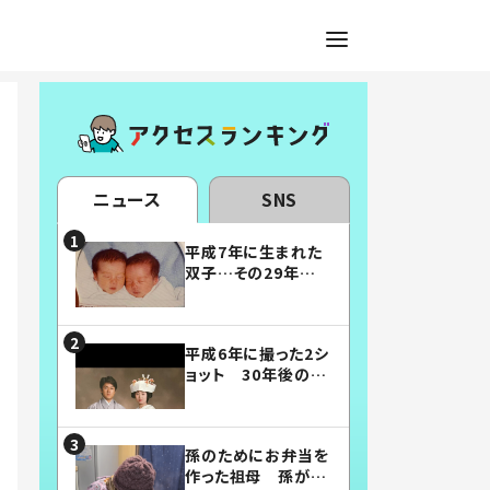
ニュース
SNS
平成7年に生まれた
双子…その29年後
の姿に「漫画みたい」
「素敵すぎる」
平成6年に撮った2シ
ョット 30年後の姿
に…「美男美女」「こ
んな夫婦になりた
い」
孫のためにお弁当を
作った祖母 孫が絶