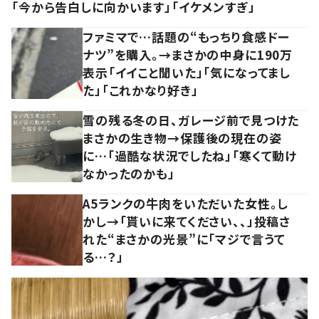
「今から告白しに向かいます」「イケメンすぎ」
ファミマで…話題の“もっちり食感ドー
ナツ”を購入。→まさかの中身に190万
表示「イイこと聞いた」「気になってまし
た」「これかなり好き」
雪の残る冬の日、ガレージ前で見つけた
まさかの生き物→保護後の現在の姿
に…「過酷な状況でしたね」「寒くて動け
なかったのかも」
A5ランクの牛肉をいただいた女性。し
かし→「貰いに来てください、、」投稿さ
れた“まさかの光景”に「マジで言うて
る…？」