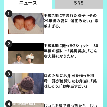
ニュース
SNS
平成7年に生まれた双子…その
29年後の姿に「漫画みたい」「素
敵すぎる」
平成6年に撮った2ショット 30
年後の姿に…「美男美女」「こん
な夫婦になりたい」
孫のためにお弁当を作った祖
母 孫が絶賛したお弁当に「美
味しそう」「お弁当すごい」
じいじを駅で待つ孫たち じい