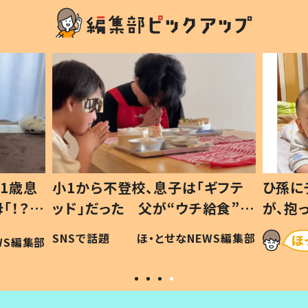
1歳息
小1から不登校、息子は「ギフテ
ひ孫に
「！？」
ッド」だった 父が“ウチ給食”を
が、抱
に「可愛
作り続ける理由とは #令和の親
「涙が
SNSで話題
ほ・とせなNEWS編集部
WS編集部
#令和の子
い」