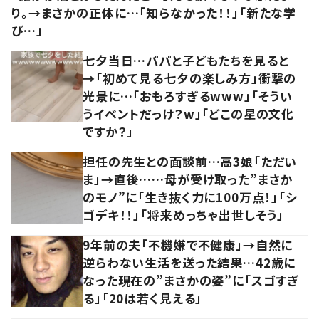
り。→まさかの正体に…「知らなかった！！」「新たな学
び…」
七夕当日…パパと子どもたちを見ると
→「初めて見る七夕の楽しみ方」衝撃の
光景に…「おもろすぎるwww」「そうい
うイベントだっけ？w」「どこの星の文化
ですか？」
担任の先生との面談前…高3娘「ただい
ま」→直後……母が受け取った”まさか
のモノ”に「生き抜く力に100万点！」「シ
ゴデキ！！」「将来めっちゃ出世しそう」
9年前の夫「不機嫌で不健康」→自然に
逆らわない生活を送った結果…42歳に
なった現在の”まさかの姿”に「スゴすぎ
る」「20は若く見える」