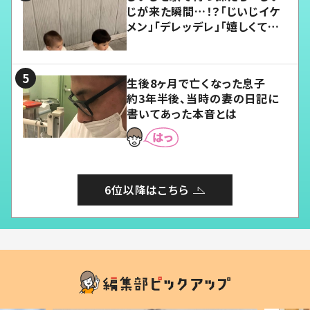
じが来た瞬間…！？「じいじイケ
メン」「デレッデレ」「嬉しくて可
愛くてたまらない」「幸せになれ
る」
生後8ヶ月で亡くなった息子
約3年半後、当時の妻の日記に
書いてあった本音とは
6位以降はこちら