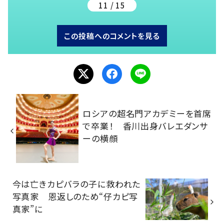
11 / 15
この投稿へのコメントを見る
ロシアの超名門アカデミーを首席
で卒業！ 香川出身バレエダンサ
ーの横顔
今は亡きカピバラの子に救われた
写真家 恩返しのため“仔カピ写
真家”に