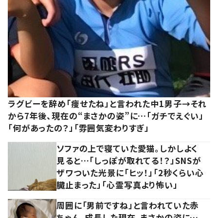
ラグビーを辞め「痩せたね」と言われた中1男子→それ
から7年後、現在の“まさかの姿”に…「ガチでえぐい」
「何があったの？」「雰囲気変わりすぎ」
ソファの上で寝ていた愛猫。しかしよく
見ると…「しっぽが取れてる！？」SNSが
ザワついた光景に「ヒッ！」「2秒くらい心
臓止まった」「心霊写真より怖い」
周囲に「男前ですね」と言われていた赤
ちゃん。成長した現在、まさかの姿に…