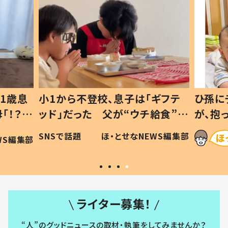
1歳息
小1から不登校、息子は「ギフテ
ひ孫に
「！？」
ッド」だった 父が“ウチ給食”を
が、抱
に「可愛
作り続ける理由とは #令和の親
「涙が
SNSで話題
ほ・とせなNEWS編集部
WS編集部
#令和の子
い」
ライター募集！
“人”のグッドニュースの取材・執筆をしてみませんか？