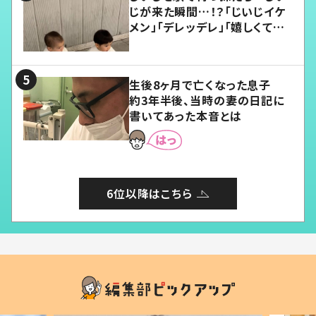
じが来た瞬間…！？「じいじイケ
メン」「デレッデレ」「嬉しくて可
愛くてたまらない」「幸せになれ
る」
生後8ヶ月で亡くなった息子
約3年半後、当時の妻の日記に
書いてあった本音とは
6位以降はこちら