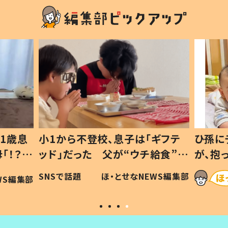
1歳息
小1から不登校、息子は「ギフテ
ひ孫に
「！？」
ッド」だった 父が“ウチ給食”を
が、抱
に「可愛
作り続ける理由とは #令和の親
「涙が
SNSで話題
ほ・とせなNEWS編集部
WS編集部
#令和の子
い」