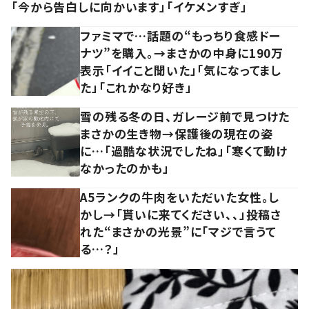
「今から告白しに向かいます」「イケメンすぎ」
ファミマで…話題の“もっちり食感ドー
ナツ”を購入。→まさかの中身に190万
表示「イイこと聞いた」「気になってまし
た」「これかなり好き」
雪の残る冬の日、ガレージ前で見つけた
まさかの生き物→保護後の現在の姿
に…「過酷な状況でしたね」「寒くて動け
なかったのかも」
A5ランクの牛肉をいただいた女性。し
かし→「貰いに来てください、、」投稿さ
れた“まさかの光景”に「マジで言うて
る…？」