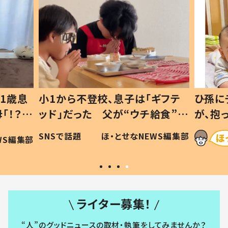
1歳息
小1から不登校、息子は「ギフテ
ひ孫に
「！？」
ッド」だった 父が“ウチ給食”を
が、抱
に「可愛
作り続ける理由とは #令和の親
「涙が
SNSで話題
ほ・とせなNEWS編集部
WS編集部
#令和の子
い」
ライター募集！
“人”のグッドニュースの取材・執筆をしてみませんか？