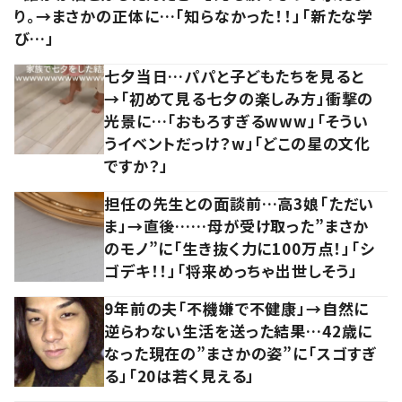
り。→まさかの正体に…「知らなかった！！」「新たな学
び…」
七夕当日…パパと子どもたちを見ると
→「初めて見る七夕の楽しみ方」衝撃の
光景に…「おもろすぎるwww」「そうい
うイベントだっけ？w」「どこの星の文化
ですか？」
担任の先生との面談前…高3娘「ただい
ま」→直後……母が受け取った”まさか
のモノ”に「生き抜く力に100万点！」「シ
ゴデキ！！」「将来めっちゃ出世しそう」
9年前の夫「不機嫌で不健康」→自然に
逆らわない生活を送った結果…42歳に
なった現在の”まさかの姿”に「スゴすぎ
る」「20は若く見える」