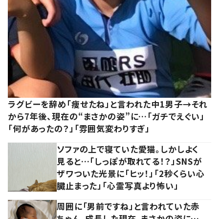
ラグビーを辞め「痩せたね」と言われた中1男子→それ
から7年後、現在の“まさかの姿”に…「ガチでえぐい」
「何があったの？」「雰囲気変わりすぎ」
ソファの上で寝ていた愛猫。しかしよく
見ると…「しっぽが取れてる！？」SNSが
ザワついた光景に「ヒッ！」「2秒くらい心
臓止まった」「心霊写真より怖い」
周囲に「男前ですね」と言われていた赤
ちゃん。成長した現在、まさかの姿に…