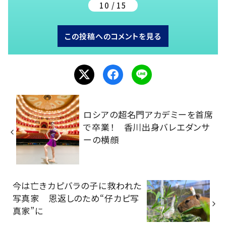
10 / 15
この投稿へのコメントを見る
ロシアの超名門アカデミーを首席
で卒業！ 香川出身バレエダンサ
ーの横顔
今は亡きカピバラの子に救われた
写真家 恩返しのため“仔カピ写
真家”に