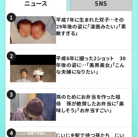
ニュース
SNS
平成7年に生まれた双子…その
29年後の姿に「漫画みたい」「素
敵すぎる」
平成6年に撮った2ショット 30
年後の姿に…「美男美女」「こん
な夫婦になりたい」
孫のためにお弁当を作った祖
母 孫が絶賛したお弁当に「美
味しそう」「お弁当すごい」
じいじを駅で待つ孫たち じい