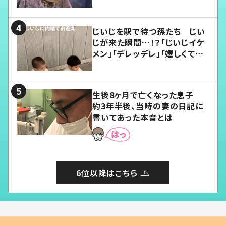
じいじを駅で待つ孫たち じい
じが来た瞬間…！？「じいじイケ
メン」「デレッデレ」「嬉しくて可
愛くてたまらない」「幸せになれ
る」
生後8ヶ月で亡くなった息子
約3年半後、当時の妻の日記に
書いてあった本音とは
6位以降はこちら