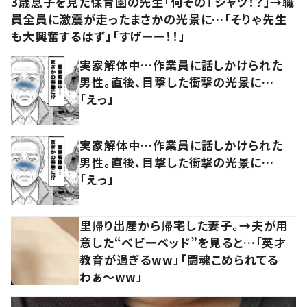
3歳息子を見た保育園の先生「何そのTシャツ！？」→職
員全員に激震が走ったまさかの光景に…「そりゃ先生
も大興奮するはず」「すげーー！！」
実家解体中…作業員に話しかけられた
男性。直後、目撃した衝撃の光景に…
「えっ」
実家解体中…作業員に話しかけられた
男性。直後、目撃した衝撃の光景に…
「えっ」
里帰り出産から帰宅した妻子。→夫が用
意した“ベビーベッド”を見ると…「英才
教育が過ぎるww」「闘魂こめられてる
わぁ～ww」