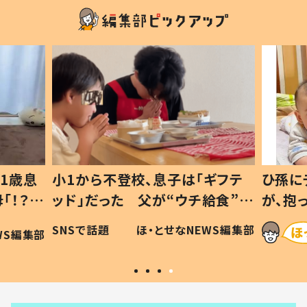
1歳息
小1から不登校、息子は「ギフテ
ひ孫に
「！？」
ッド」だった 父が“ウチ給食”を
が、抱
に「可愛
作り続ける理由とは #令和の親
「涙が
SNSで話題
ほ・とせなNEWS編集部
WS編集部
#令和の子
い」