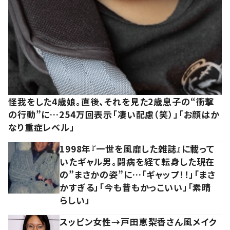
怪我をした4歳娘。直後、それを見た2歳息子の“衝撃
の行動”に…254万回表示「凄い配慮（笑）」「お顔はか
なり重症レベル」
1998年『一世を風靡した雑誌』に載って
いたギャル男。闘病を経て転身した現在
の”まさかの姿”に…「ギャップ！！」「まさ
かすぎる」「今も昔もかっこいい」「素晴
らしい」
スッピン女性→戸田恵梨香さん風メイク