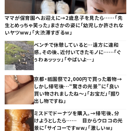
ママが保育園へお迎えに→2歳息子を見たら……「先
生とめっちゃ笑った」まさかの姿に「幼児しか許されな
いヤツww」「大渋滞すぎるw」
ベンチで休憩していると…遠方に違和
感。その後、近付いてきたモノに……「ぐ
ぅわぁッッッ」「やばいよ…」
京都・祇園祭で2,000円で買った着物→
しかし帰宅後…“驚きの光景”に「良い
買い物されましたね～」「お宝だ」「掘り
出し物ですね」
ミスドでドーナツを購入。→帰宅後、分
けようとしたら…… 目からウロコの光
景に「サイコーですww」「激しいw」