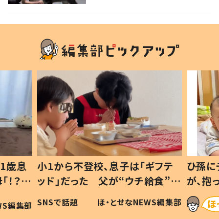
1歳息
小1から不登校、息子は「ギフテ
ひ孫に
「！？」
ッド」だった 父が“ウチ給食”を
が、抱
に「可愛
作り続ける理由とは #令和の親
「涙が
SNSで話題
ほ・とせなNEWS編集部
WS編集部
#令和の子
い」