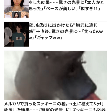
をした結果……驚きの光景に「本人かと
思った」「ベースが美しい」「似すぎ！！」
夜、虫取りに出かけたら“胸元に違和
感”→直後、驚きの光景に…「笑ったｗｗ
ｗ」「ギャップww」
メルカリで買ったズッキーニの種。→土に植えて3ヶ月
放置した結果……『衝撃の光景』に「ズッキーニも凶器