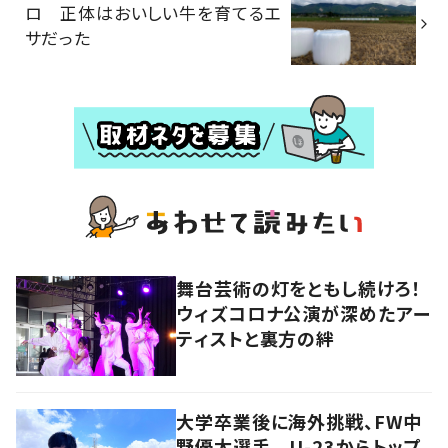
ロ 正体はおいしい牛を育てるエ
サだった
舞台芸術の灯をともし続けろ！
ウィズコロナ公演が深めたアー
ティストと裏方の絆
大学卒業後に海外挑戦、FW中
野優太選手 U-23からトップ