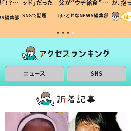
「！？」
ッド」だった 父が“ウチ給食”を
が、抱
に「可愛
作り続ける理由とは #令和の親
「涙が
SNSで話題
ほ・とせなNEWS編集部
WS編集部
#令和の子
い」
ニュース
SNS