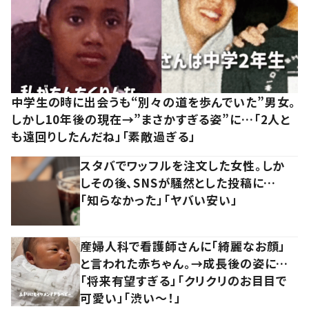
中学生の時に出会うも“別々の道を歩んでいた”男女。
しかし10年後の現在→”まさかすぎる姿”に…「2人と
も遠回りしたんだね」「素敵過ぎる」
スタバでワッフルを注文した女性。しか
しその後、SNSが騒然とした投稿に…
「知らなかった」「ヤバい安い」
産婦人科で看護師さんに「綺麗なお顔」
と言われた赤ちゃん。→成長後の姿に…
「将来有望すぎる」「クリクリのお目目で
可愛い」「渋い～！」