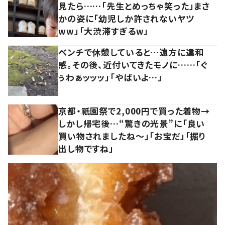
見たら……「先生とめっちゃ笑った」まさ
かの姿に「幼児しか許されないヤツ
ww」「大渋滞すぎるw」
ベンチで休憩していると…遠方に違和
感。その後、近付いてきたモノに……「ぐ
ぅわぁッッッ」「やばいよ…」
京都・祇園祭で2,000円で買った着物→
しかし帰宅後…“驚きの光景”に「良い
買い物されましたね～」「お宝だ」「掘り
出し物ですね」