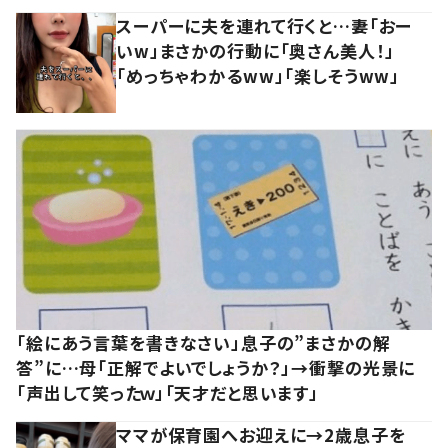
スーパーに夫を連れて行くと…妻「おー
いw」まさかの行動に「奥さん美人！」
「めっちゃわかるww」「楽しそうww」
「絵にあう言葉を書きなさい」息子の”まさかの解
答”に…母「正解でよいでしょうか？」→衝撃の光景に
「声出して笑ったｗ」「天才だと思います」
ママが保育園へお迎えに→2歳息子を