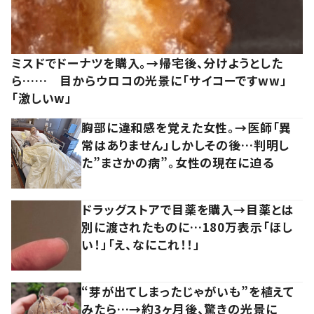
ミスドでドーナツを購入。→帰宅後、分けようとした
ら…… 目からウロコの光景に「サイコーですww」
「激しいw」
胸部に違和感を覚えた女性。→医師「異
常はありません」しかしその後…判明し
た”まさかの病”。女性の現在に迫る
ドラッグストアで目薬を購入→目薬とは
別に渡されたものに…180万表示「ほし
い！」「え、なにこれ！！」
“芽が出てしまったじゃがいも”を植えて
みたら…→約3ヶ月後、驚きの光景に