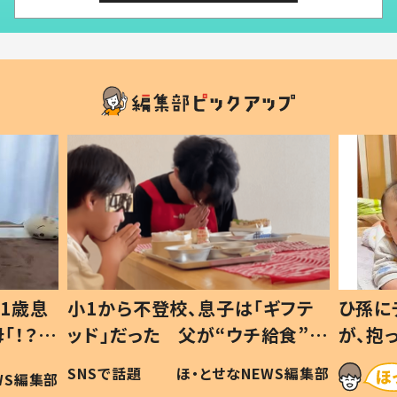
1歳息
小1から不登校、息子は「ギフテ
ひ孫に
「！？」
ッド」だった 父が“ウチ給食”を
が、抱
に「可愛
作り続ける理由とは #令和の親
「涙が
SNSで話題
ほ・とせなNEWS編集部
WS編集部
#令和の子
い」