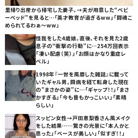
里帰り出産から帰宅した妻子。→夫が用意した“ベビ
ーベッド”を見ると…「英才教育が過ぎるww」「闘魂こ
められてるわぁ～ww」
怪我をした4歳娘。直後、それを見た2歳
息子の“衝撃の行動”に…254万回表示
「凄い配慮（笑）」「お顔はかなり重症レ
ベル」
1998年『一世を風靡した雑誌』に載って
いたギャル男。闘病を経て転身した現在
の”まさかの姿”に…「ギャップ！！」「まさ
かすぎる」「今も昔もかっこいい」「素晴
らしい」
スッピン女性→戸田恵梨香さん風メイク
をした結果……驚きの光景に「本人かと
思った」「ベースが美しい」「似すぎ！！」