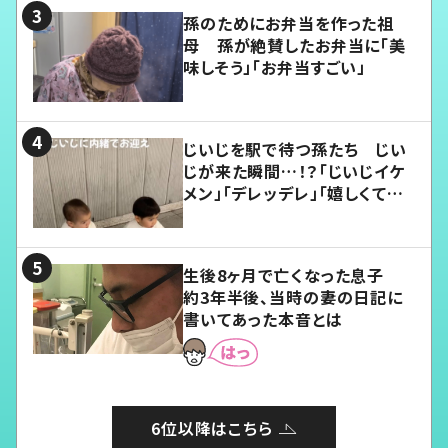
孫のためにお弁当を作った祖
母 孫が絶賛したお弁当に「美
味しそう」「お弁当すごい」
じいじを駅で待つ孫たち じい
じが来た瞬間…！？「じいじイケ
メン」「デレッデレ」「嬉しくて可
愛くてたまらない」「幸せになれ
る」
生後8ヶ月で亡くなった息子
約3年半後、当時の妻の日記に
書いてあった本音とは
6位以降はこちら