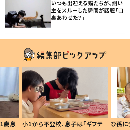
いつも出迎える猫たちが、飼い
主をスルーした瞬間が話題「口
裏あわせた？」
1歳息
小1から不登校、息子は「ギフテ
ひ孫に