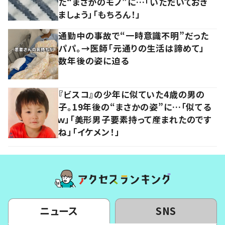
た“まさかのモノ”に…「いただいておき
ましょう」「もちろん！」
通勤中の事故で“一時意識不明”だった
パパ。→医師「元通りの生活は諦めて」
数年後の姿に迫る
『ビスコ』の少年に似ていた4歳の男の
子。19年後の“まさかの姿”に…「似てる
ｗ」「美形男子要素持って産まれたのです
ね」「イケメン！」
ニュース
SNS