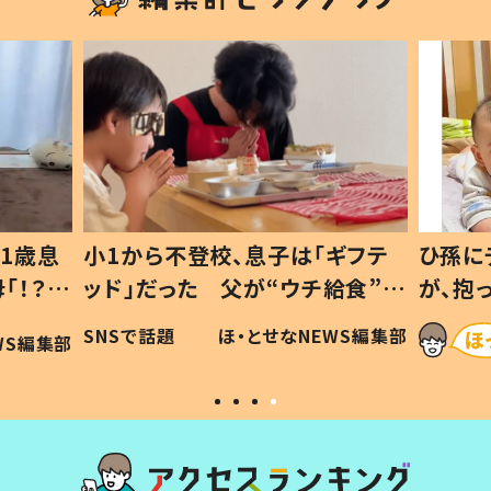
1歳息
小1から不登校、息子は「ギフテ
ひ孫に
「！？」
ッド」だった 父が“ウチ給食”を
が、抱
に「可愛
作り続ける理由とは #令和の親
「涙が
SNSで話題
ほ・とせなNEWS編集部
WS編集部
#令和の子
い」