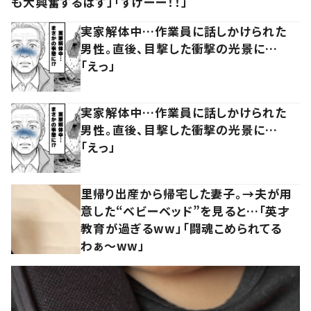
も大興奮するはず」「すげーー！！」
実家解体中…作業員に話しかけられた
男性。直後、目撃した衝撃の光景に…
「えっ」
実家解体中…作業員に話しかけられた
男性。直後、目撃した衝撃の光景に…
「えっ」
里帰り出産から帰宅した妻子。→夫が用
意した“ベビーベッド”を見ると…「英才
教育が過ぎるww」「闘魂こめられてる
わぁ～ww」