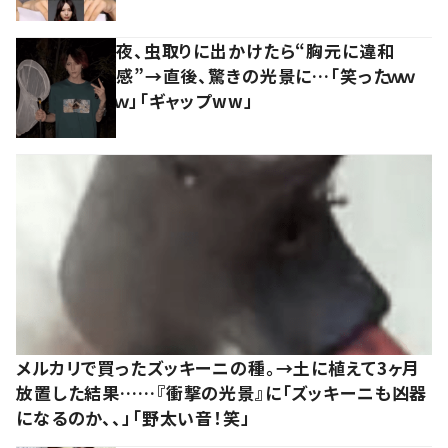
夜、虫取りに出かけたら“胸元に違和
感”→直後、驚きの光景に…「笑ったｗｗ
ｗ」「ギャップww」
メルカリで買ったズッキーニの種。→土に植えて3ヶ月
放置した結果……『衝撃の光景』に「ズッキーニも凶器
になるのか、、」「野太い音！笑」