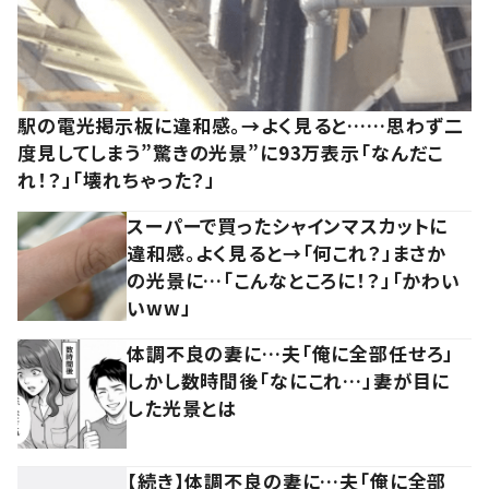
駅の電光掲示板に違和感。→よく見ると……思わず二
度見してしまう”驚きの光景”に93万表示「なんだこ
れ！？」「壊れちゃった？」
スーパーで買ったシャインマスカットに
違和感。よく見ると→「何これ？」まさか
の光景に…「こんなところに！？」「かわい
いww」
体調不良の妻に…夫「俺に全部任せろ」
しかし数時間後「なにこれ…」妻が目に
した光景とは
【続き】体調不良の妻に…夫「俺に全部