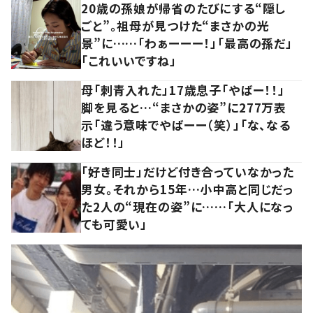
20歳の孫娘が帰省のたびにする“隠し
ごと”。祖母が見つけた“まさかの光
景”に……「わぁーーー！」「最高の孫だ」
「これいいですね」
母「刺青入れた」17歳息子「やばー！！」
脚を見ると…“まさかの姿”に277万表
示「違う意味でやばーー（笑）」「な、なる
ほど！！」
「好き同士」だけど付き合っていなかった
男女。それから15年…小中高と同じだっ
た2人の“現在の姿”に……「大人になっ
ても可愛い」