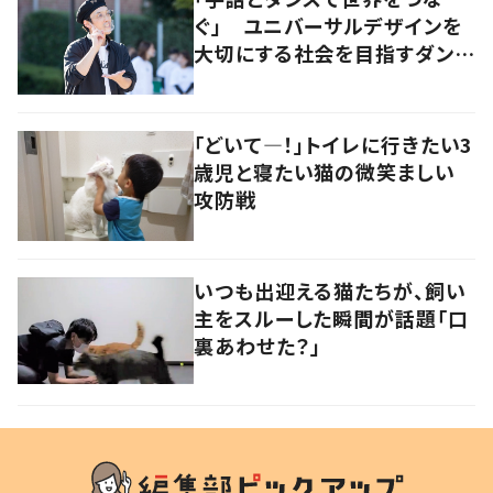
ぐ」 ユニバーサルデザインを
大切にする社会を目指すダンサ
ーの挑戦
「どいて―！」トイレに行きたい3
歳児と寝たい猫の微笑ましい
攻防戦
いつも出迎える猫たちが、飼い
主をスルーした瞬間が話題「口
裏あわせた？」