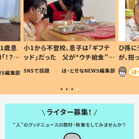
1歳息
小1から不登校、息子は「ギフテ
ひ孫に
「！？」
ッド」だった 父が“ウチ給食”を
が、抱
に「可愛
作り続ける理由とは #令和の親
「涙が
SNSで話題
ほ・とせなNEWS編集部
WS編集部
#令和の子
い」
ライター募集！
“人”のグッドニュースの取材・執筆をしてみませんか？