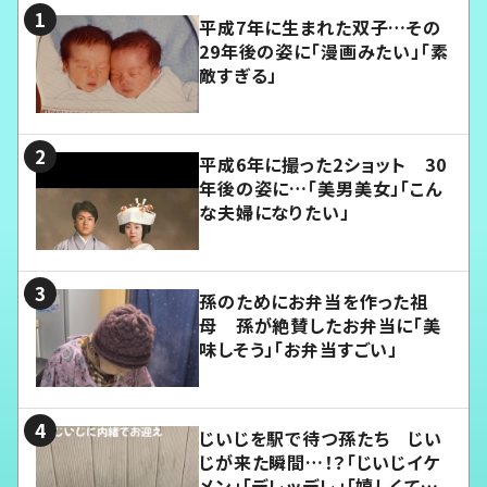
平成7年に生まれた双子…その
29年後の姿に「漫画みたい」「素
敵すぎる」
平成6年に撮った2ショット 30
年後の姿に…「美男美女」「こん
な夫婦になりたい」
孫のためにお弁当を作った祖
母 孫が絶賛したお弁当に「美
味しそう」「お弁当すごい」
じいじを駅で待つ孫たち じい
じが来た瞬間…！？「じいじイケ
メン」「デレッデレ」「嬉しくて可