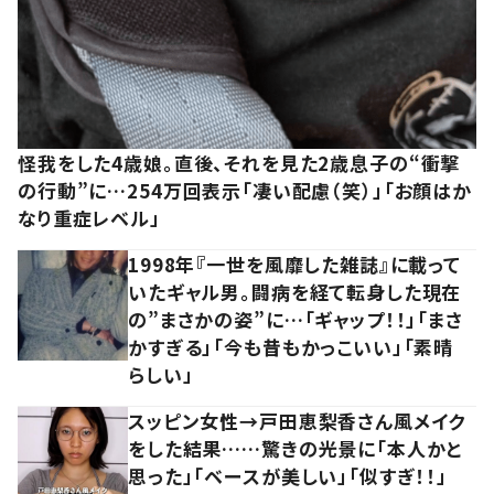
怪我をした4歳娘。直後、それを見た2歳息子の“衝撃
の行動”に…254万回表示「凄い配慮（笑）」「お顔はか
なり重症レベル」
1998年『一世を風靡した雑誌』に載って
いたギャル男。闘病を経て転身した現在
の”まさかの姿”に…「ギャップ！！」「まさ
かすぎる」「今も昔もかっこいい」「素晴
らしい」
スッピン女性→戸田恵梨香さん風メイク
をした結果……驚きの光景に「本人かと
思った」「ベースが美しい」「似すぎ！！」