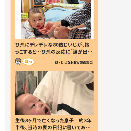
ひ孫にデレデレな80歳じいじが、抱
っこすると…ひ孫の反応に「涙が出ま
した」「可愛くて仕方ない」
ほ・とせなNEWS編集部
生後8ヶ月で亡くなった息子 約3年
半後、当時の妻の日記に書いてあっ