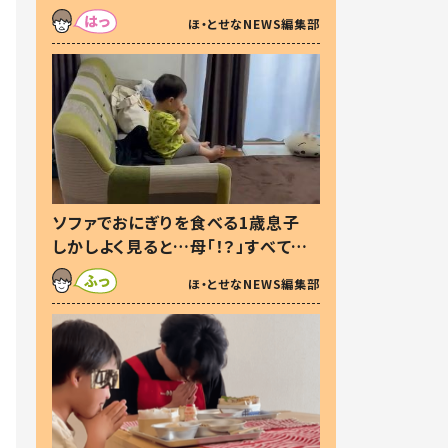
た本音とは
ほ・とせなNEWS編集部
ソファでおにぎりを食べる1歳息子
しかしよく見ると…母「！？」すべてを
察した母の投稿に「可愛いから許
ほ・とせなNEWS編集部
す！」「現行犯〜」