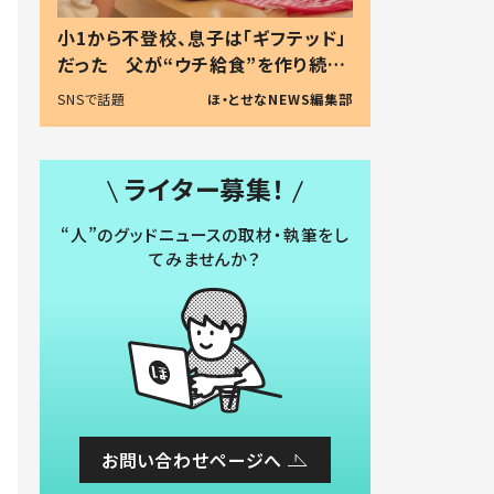
小1から不登校、息子は「ギフテッド」
だった 父が“ウチ給食”を作り続け
る理由とは #令和の親 #令和の子
SNSで話題
ほ・とせなNEWS編集部
ライター募集！
“人”のグッドニュースの取材・執筆をし
てみませんか？
お問い合わせページへ