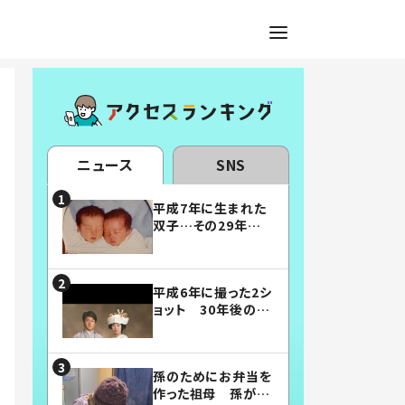
ニュース
SNS
平成7年に生まれた
双子…その29年後
の姿に「漫画みたい」
「素敵すぎる」
平成6年に撮った2シ
ョット 30年後の姿
に…「美男美女」「こ
んな夫婦になりた
い」
孫のためにお弁当を
作った祖母 孫が絶