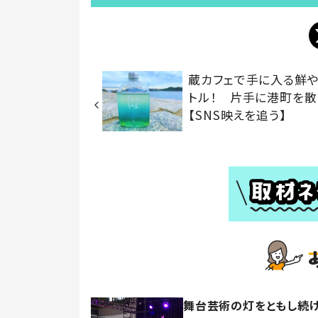
蔵カフェで手に入る鮮
トル！ 片手に港町を
【SNS映えを追う】
舞台芸術の灯をともし続け