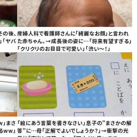
その後、
産婦人科で看護師さんに「綺麗なお顔」と言われ
」「ヤバ
た赤ちゃん。→成長後の姿に…「将来有望すぎる」
「クリクリのお目目で可愛い」「渋い～！」
w」まさ
「絵にあう言葉を書きなさい」息子の”まさかの解
るww」
答”に…母「正解でよいでしょうか？」→衝撃の光