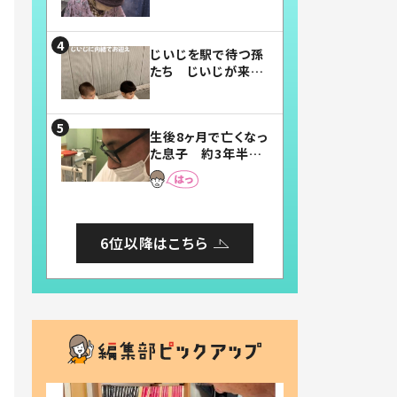
賛したお弁当に「美
味しそう」「お弁当す
ごい」
じいじを駅で待つ孫
たち じいじが来た
瞬間…！？「じいじイ
ケメン」「デレッデレ」
「嬉しくて可愛くてた
生後8ヶ月で亡くなっ
まらない」「幸せにな
た息子 約3年半
れる」
後、当時の妻の日記
に書いてあった本音
とは
6位以降はこちら