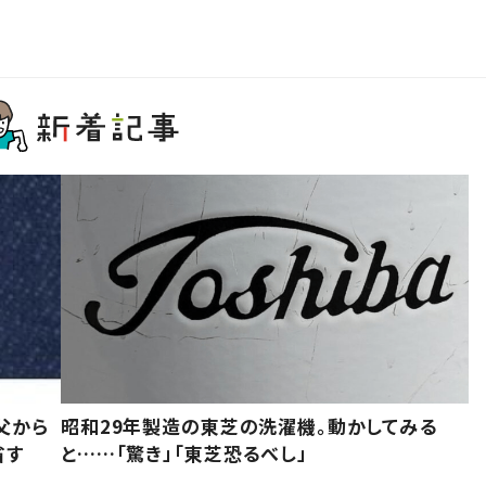
父から
昭和29年製造の東芝の洗濯機。動かしてみる
省す
と……「驚き」「東芝恐るべし」