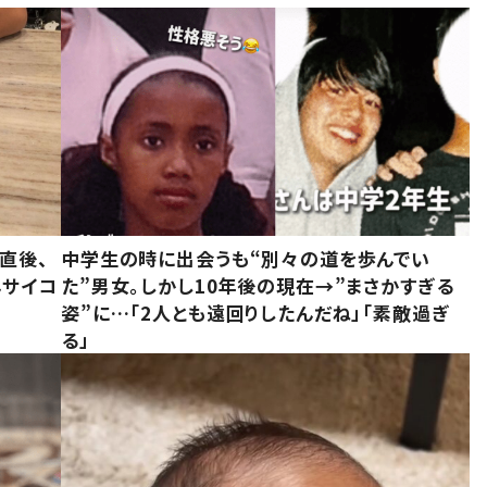
直後、
中学生の時に出会うも“別々の道を歩んでい
んサイコ
た”男女。しかし10年後の現在→”まさかすぎる
姿”に…「2人とも遠回りしたんだね」「素敵過ぎ
る」