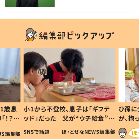
1歳息
小1から不登校、息子は「ギフテ
ひ孫に
「！？」
ッド」だった 父が“ウチ給食”を
が、抱
に「可愛
作り続ける理由とは #令和の親
「涙が
SNSで話題
ほ・とせなNEWS編集部
WS編集部
#令和の子
い」