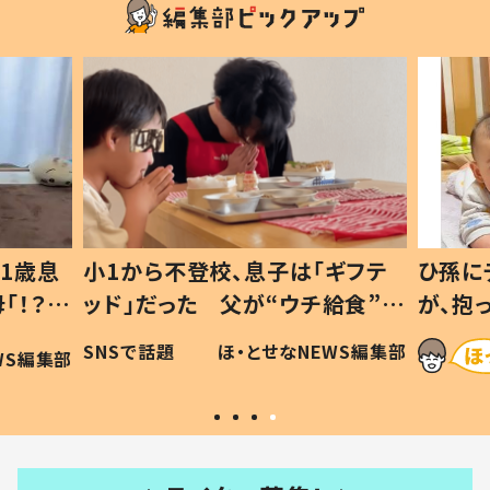
1歳息
小1から不登校、息子は「ギフテ
ひ孫に
「！？」
ッド」だった 父が“ウチ給食”を
が、抱
に「可愛
作り続ける理由とは #令和の親
「涙が
SNSで話題
ほ・とせなNEWS編集部
WS編集部
#令和の子
い」