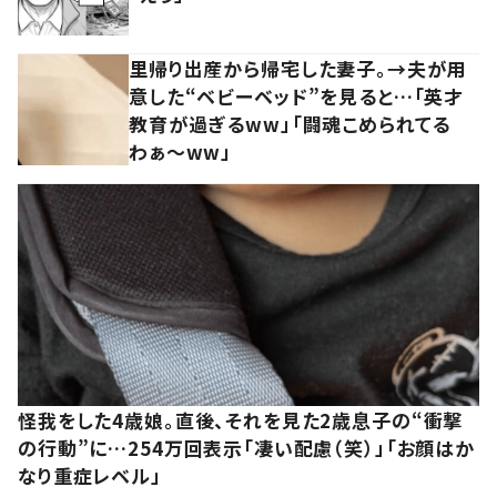
里帰り出産から帰宅した妻子。→夫が用
意した“ベビーベッド”を見ると…「英才
教育が過ぎるww」「闘魂こめられてる
わぁ～ww」
怪我をした4歳娘。直後、それを見た2歳息子の“衝撃
の行動”に…254万回表示「凄い配慮（笑）」「お顔はか
なり重症レベル」