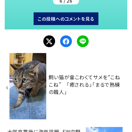
6 / 26
この投稿へのコメントを見る
飼い猫が雷こわくてサメを“こね
こね” 「癒される」「まるで熟練
の職人」
大学卒業後に海外挑戦、FW中野