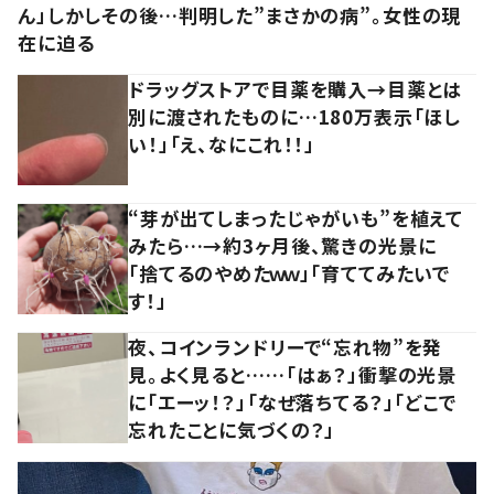
ん」しかしその後…判明した”まさかの病”。女性の現
在に迫る
ドラッグストアで目薬を購入→目薬とは
別に渡されたものに…180万表示「ほし
い！」「え、なにこれ！！」
“芽が出てしまったじゃがいも”を植えて
みたら…→約3ヶ月後、驚きの光景に
「捨てるのやめたｗｗ」「育ててみたいで
す！」
夜、コインランドリーで“忘れ物”を発
見。よく見ると……「はぁ？」衝撃の光景
に「エーッ！？」「なぜ落ちてる？」「どこで
忘れたことに気づくの？」