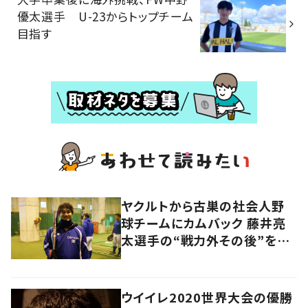
優太選手 U-23からトップチーム
目指す
ヤクルトから古巣の社会人野
球チームにカムバック 藤井亮
太選手の“戦力外その後”を追
う
ウイイレ2020世界大会の優勝