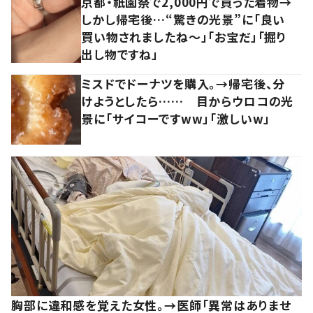
京都・祇園祭で2,000円で買った着物→
しかし帰宅後…“驚きの光景”に「良い
買い物されましたね～」「お宝だ」「掘り
出し物ですね」
ミスドでドーナツを購入。→帰宅後、分
けようとしたら…… 目からウロコの光
景に「サイコーですww」「激しいw」
胸部に違和感を覚えた女性。→医師「異常はありませ