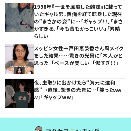
1998年『一世を風靡した雑誌』に載って
いたギャル男。闘病を経て転身した現在
の”まさかの姿”に…「ギャップ！！」「まさ
かすぎる」「今も昔もかっこいい」「素晴
らしい」
スッピン女性→戸田恵梨香さん風メイク
をした結果……驚きの光景に「本人かと
思った」「ベースが美しい」「似すぎ！！」
夜、虫取りに出かけたら“胸元に違和
感”→直後、驚きの光景に…「笑ったｗｗ
ｗ」「ギャップww」