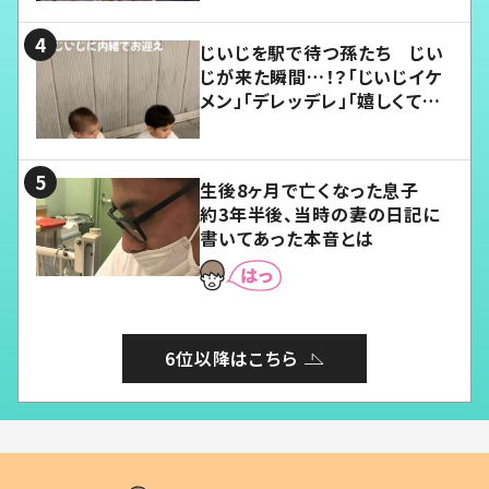
じいじを駅で待つ孫たち じい
じが来た瞬間…！？「じいじイケ
メン」「デレッデレ」「嬉しくて可
愛くてたまらない」「幸せになれ
る」
生後8ヶ月で亡くなった息子
約3年半後、当時の妻の日記に
書いてあった本音とは
6位以降はこちら