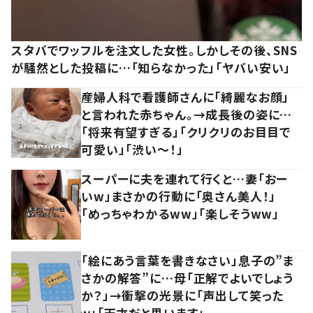
スタバでワッフルを注文した女性。しかしその後、SNS
が騒然とした投稿に…「知らなかった」「ヤバい安い」
産婦人科で看護師さんに「綺麗なお顔」
と言われた赤ちゃん。→成長後の姿に…
「将来有望すぎる」「クリクリのお目目で
可愛い」「渋い～！」
スーパーに夫を連れて行くと…妻「おー
いw」まさかの行動に「奥さん美人！」
「めっちゃわかるww」「楽しそうww」
「絵にあう言葉を書きなさい」息子の”ま
さかの解答”に…母「正解でよいでしょう
か？」→衝撃の光景に「声出して笑った
ｗ」「天才だと思います」