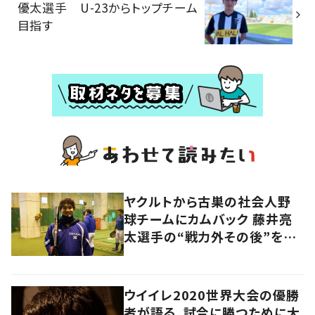
優太選手 U-23からトップチーム
目指す
ヤクルトから古巣の社会人野
球チームにカムバック 藤井亮
太選手の“戦力外その後”を追
う
ウイイレ2020世界大会の優勝
者が語る、試合に勝つために大