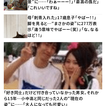
景”に……「わぁーーー！」「最高の孫だ」
「これいいですね」
母「刺青入れた」17歳息子「やばー！！」
脚を見ると…“まさかの姿”に277万表
示「違う意味でやばーー（笑）」「な、なる
ほど！！」
「好き同士」だけど付き合っていなかった男女。それか
ら15年…小中高と同じだった2人の“現在の
姿”に……「大人になっても可愛い」