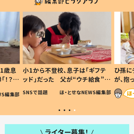
1歳息
小1から不登校、息子は「ギフテ
ひ孫に
「！？」
ッド」だった 父が“ウチ給食”を
が、抱
に「可愛
作り続ける理由とは #令和の親
「涙が
SNSで話題
ほ・とせなNEWS編集部
WS編集部
#令和の子
い」
ライター募集！