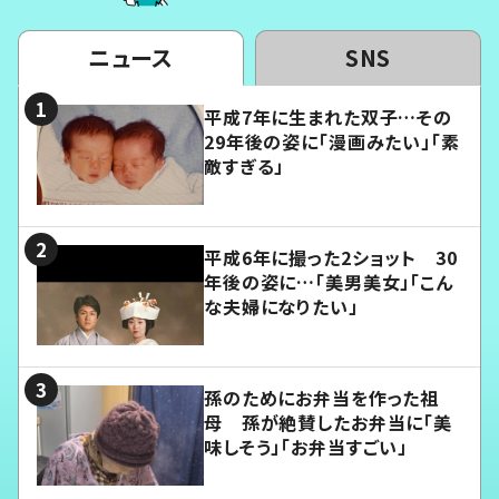
ニュース
SNS
平成7年に生まれた双子…その
29年後の姿に「漫画みたい」「素
敵すぎる」
平成6年に撮った2ショット 30
年後の姿に…「美男美女」「こん
な夫婦になりたい」
孫のためにお弁当を作った祖
母 孫が絶賛したお弁当に「美
味しそう」「お弁当すごい」