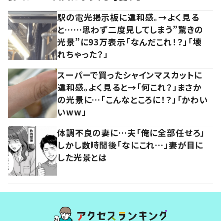
駅の電光掲示板に違和感。→よく見る
と……思わず二度見してしまう”驚きの
光景”に93万表示「なんだこれ！？」「壊
れちゃった？」
スーパーで買ったシャインマスカットに
違和感。よく見ると→「何これ？」まさか
の光景に…「こんなところに！？」「かわい
いww」
体調不良の妻に…夫「俺に全部任せろ」
しかし数時間後「なにこれ…」妻が目に
した光景とは