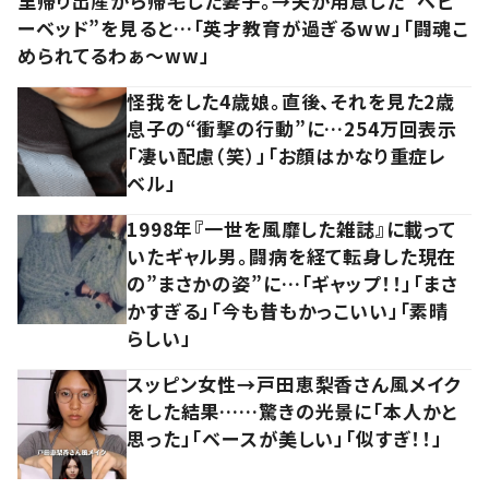
里帰り出産から帰宅した妻子。→夫が用意した“ベビ
ーベッド”を見ると…「英才教育が過ぎるww」「闘魂こ
められてるわぁ～ww」
怪我をした4歳娘。直後、それを見た2歳
息子の“衝撃の行動”に…254万回表示
「凄い配慮（笑）」「お顔はかなり重症レ
ベル」
1998年『一世を風靡した雑誌』に載って
いたギャル男。闘病を経て転身した現在
の”まさかの姿”に…「ギャップ！！」「まさ
かすぎる」「今も昔もかっこいい」「素晴
らしい」
スッピン女性→戸田恵梨香さん風メイク
をした結果……驚きの光景に「本人かと
思った」「ベースが美しい」「似すぎ！！」