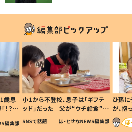
1歳息
小1から不登校、息子は「ギフテ
ひ孫に
「！？」
ッド」だった 父が“ウチ給食”を
が、抱
に「可愛
作り続ける理由とは #令和の親
「涙が
SNSで話題
ほ・とせなNEWS編集部
WS編集部
#令和の子
い」