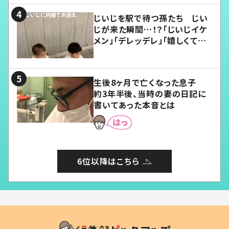
じいじを駅で待つ孫たち じい
じが来た瞬間…！？「じいじイケ
メン」「デレッデレ」「嬉しくて可
愛くてたまらない」「幸せになれ
る」
生後8ヶ月で亡くなった息子
約3年半後、当時の妻の日記に
書いてあった本音とは
6位以降はこちら