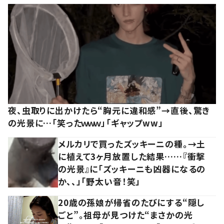
夜、虫取りに出かけたら“胸元に違和感”→直後、驚き
の光景に…「笑ったｗｗｗ」「ギャップww」
メルカリで買ったズッキーニの種。→土
に植えて3ヶ月放置した結果……『衝撃
の光景』に「ズッキーニも凶器になるの
か、、」「野太い音！笑」
20歳の孫娘が帰省のたびにする“隠し
ごと”。祖母が見つけた“まさかの光