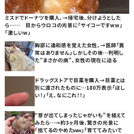
ミスドでドーナツを購入。→帰宅後、分けようとした
ら…… 目からウロコの光景に「サイコーですww」
「激しいw」
胸部に違和感を覚えた女性。→医師「異
常はありません」しかしその後…判明し
た”まさかの病”。女性の現在に迫る
ドラッグストアで目薬を購入→目薬とは
別に渡されたものに…180万表示「ほし
い！」「え、なにこれ！！」
“芽が出てしまったじゃがいも”を植えて
みたら…→約3ヶ月後、驚きの光景に
「捨てるのやめたｗｗ」「育ててみたいで