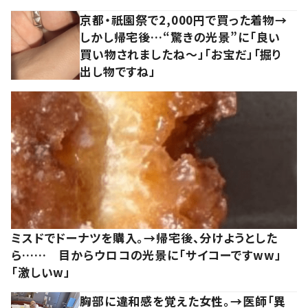
京都・祇園祭で2,000円で買った着物→
しかし帰宅後…“驚きの光景”に「良い
買い物されましたね～」「お宝だ」「掘り
出し物ですね」
ミスドでドーナツを購入。→帰宅後、分けようとした
ら…… 目からウロコの光景に「サイコーですww」
「激しいw」
胸部に違和感を覚えた女性。→医師「異