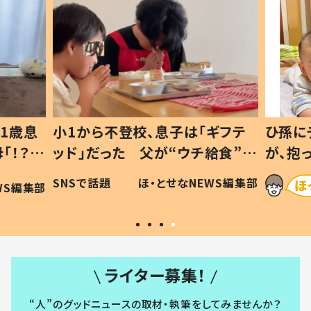
1歳息
小1から不登校、息子は「ギフテ
ひ孫に
「！？」
ッド」だった 父が“ウチ給食”を
が、抱
に「可愛
作り続ける理由とは #令和の親
「涙が
SNSで話題
ほ・とせなNEWS編集部
WS編集部
#令和の子
い」
ライター募集！
“人”のグッドニュースの取材・執筆をしてみませんか？