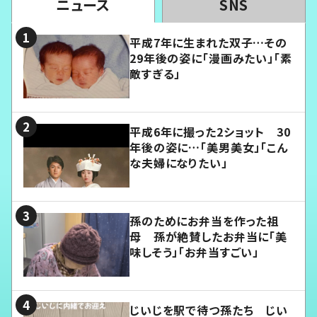
ニュース
SNS
平成7年に生まれた双子…その
29年後の姿に「漫画みたい」「素
敵すぎる」
平成6年に撮った2ショット 30
年後の姿に…「美男美女」「こん
な夫婦になりたい」
孫のためにお弁当を作った祖
母 孫が絶賛したお弁当に「美
味しそう」「お弁当すごい」
じいじを駅で待つ孫たち じい