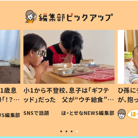
1歳息
小1から不登校、息子は「ギフテ
ひ孫に
「！？」
ッド」だった 父が“ウチ給食”を
が、抱
に「可愛
作り続ける理由とは #令和の親
「涙が
SNSで話題
ほ・とせなNEWS編集部
WS編集部
#令和の子
い」