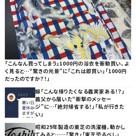
「こんなん買ってしまう」1000円の浴衣を衝動買い。よ
く見ると…“驚きの光景”に「これは即買い」「1000円
だったのですか？！」
嫁「こんな帰りたくなる義実家ある！？」
義父から届いた“衝撃のメッセー
ジ”に…「絶対帰省する！」「私が行きた
い」
昭和29年製造の東芝の洗濯機。動かし
てみると……「驚き」「東芝恐るべし」