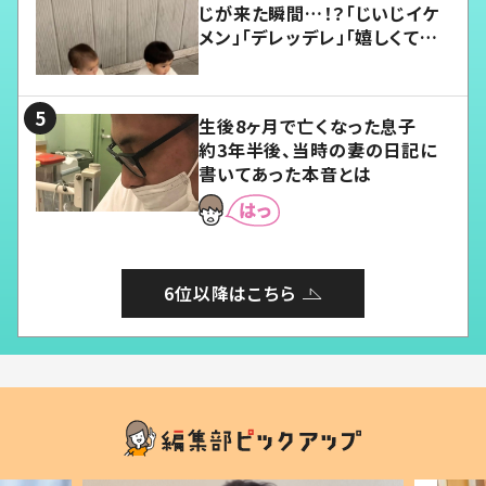
じが来た瞬間…！？「じいじイケ
メン」「デレッデレ」「嬉しくて可
愛くてたまらない」「幸せになれ
る」
生後8ヶ月で亡くなった息子
約3年半後、当時の妻の日記に
書いてあった本音とは
6位以降はこちら