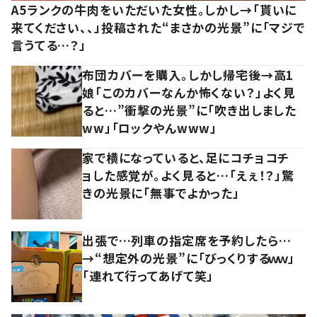
A5ランクの牛肉をいただいた女性。しかし→「貰いに
来てください、、」投稿された“まさかの光景”に「マジで
言うてる…？」
布団カバーを購入。しかし帰宅後→高1
娘「このカバーなんか怖くない？」よく見
ると…”衝撃の光景”に「吹き出しました
ww」「ロックやんwww」
家で横になっていると、足にコチョコチ
ョした感覚が。よく見ると…「えぇ！？」驚
きの光景に「無事でよかった」
出張で…列車の指定席を予約したら…
→“想定外の光景”に「びっくりするｗｗ」
「連れて行ってあげて笑」