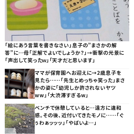
「絵にあう言葉を書きなさい」息子の”まさかの解
答”に…母「正解でよいでしょうか？」→衝撃の光景に
「声出して笑ったｗ」「天才だと思います」
ママが保育園へお迎えに→2歳息子を
見たら……「先生とめっちゃ笑った」まさ
かの姿に「幼児しか許されないヤツ
ww」「大渋滞すぎるw」
ベンチで休憩していると…遠方に違和
感。その後、近付いてきたモノに……「ぐ
ぅわぁッッッ」「やばいよ…」