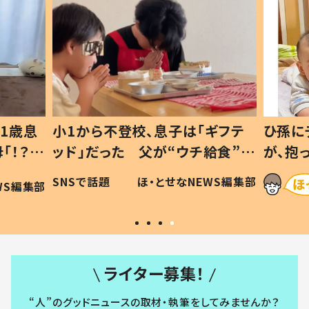
1歳息
小1から不登校、息子は「ギフテ
ひ孫に
「！？」
ッド」だった 父が“ウチ給食”を
が、抱
に「可愛
作り続ける理由とは #令和の親
「涙が
SNSで話題
ほ・とせなNEWS編集部
WS編集部
#令和の子
い」
ライター募集！
“人”のグッドニュースの取材・執筆をしてみませんか？