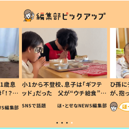
1歳息
小1から不登校、息子は「ギフテ
ひ孫に
「！？」
ッド」だった 父が“ウチ給食”を
が、抱
に「可愛
作り続ける理由とは #令和の親
「涙が
SNSで話題
ほ・とせなNEWS編集部
WS編集部
#令和の子
い」