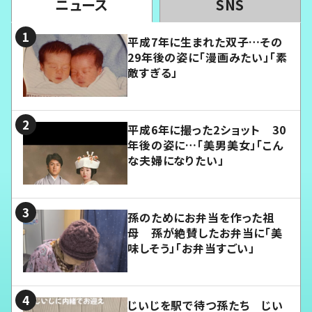
ニュース
SNS
平成7年に生まれた双子…その
29年後の姿に「漫画みたい」「素
敵すぎる」
平成6年に撮った2ショット 30
年後の姿に…「美男美女」「こん
な夫婦になりたい」
孫のためにお弁当を作った祖
母 孫が絶賛したお弁当に「美
味しそう」「お弁当すごい」
じいじを駅で待つ孫たち じい