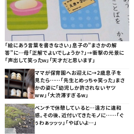
「絵にあう言葉を書きなさい」息子の”まさかの解
答”に…母「正解でよいでしょうか？」→衝撃の光景に
「声出して笑ったｗ」「天才だと思います」
ママが保育園へお迎えに→2歳息子を
見たら……「先生とめっちゃ笑った」まさ
かの姿に「幼児しか許されないヤツ
ww」「大渋滞すぎるw」
ベンチで休憩していると…遠方に違和
感。その後、近付いてきたモノに……「ぐ
ぅわぁッッッ」「やばいよ…」