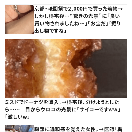
京都・祇園祭で2,000円で買った着物→
しかし帰宅後…“驚きの光景”に「良い
買い物されましたね～」「お宝だ」「掘り
出し物ですね」
ミスドでドーナツを購入。→帰宅後、分けようとした
ら…… 目からウロコの光景に「サイコーですww」
「激しいw」
胸部に違和感を覚えた女性。→医師「異