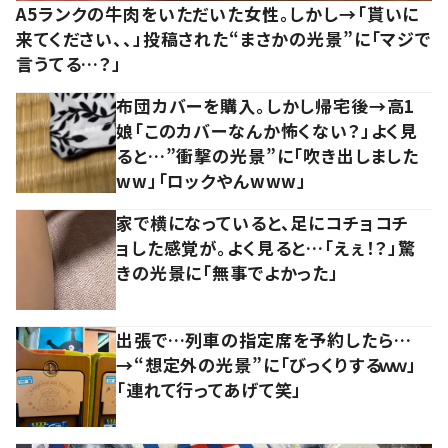
A5ランクの牛肉をいただいた女性。しかし→「貰いに
来てください、、」投稿された“まさかの光景”に「マジで
言うてる…？」
布団カバーを購入。しかし帰宅後→高1
娘「このカバーなんか怖くない？」よく見
ると…”衝撃の光景”に「吹き出しました
ww」「ロックやんwww」
家で横になっていると、足にコチョコチ
ョした感覚が。よく見ると…「えぇ！？」驚
きの光景に「無事でよかった」
出張で…列車の指定席を予約したら…
→“想定外の光景”に「びっくりするｗｗ」
「連れて行ってあげて笑」