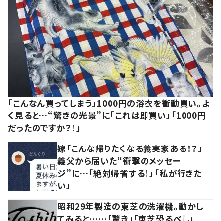
「こんなん買ってしまう」1000円の浴衣を衝動買い。よ
く見ると…“驚きの光景”に「これは即買い」「1000円
だったのですか？！」
嫁「こんな帰りたくなる義実家ある！？」
義父から届いた“衝撃のメッセー
ジ”に…「絶対帰省する！」「私が行きた
い」
昭和29年製造の東芝の洗濯機。動かし
てみると……「驚き」「東芝恐るべし」