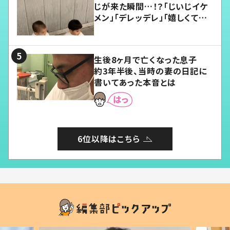
じが来た瞬間…！？「じいじイケ
メン」「デレッデレ」「嬉しくて可
愛くてたまらない」「幸せになれ
る」
生後8ヶ月で亡くなった息子
約3年半後、当時の妻の日記に
書いてあった本音とは
6位以降はこちら